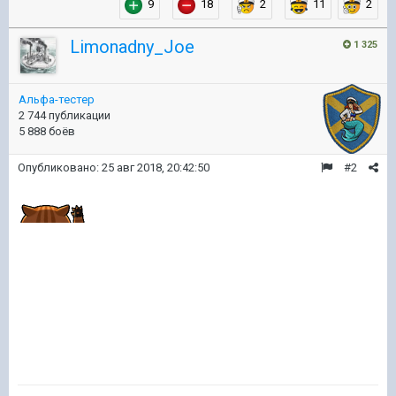
9
18
2
11
2
Limonadny_Joe
1 325
Альфа-тестер
2 744 публикации
5 888 боёв
Опубликовано:
25 авг 2018, 20:42:50
#2