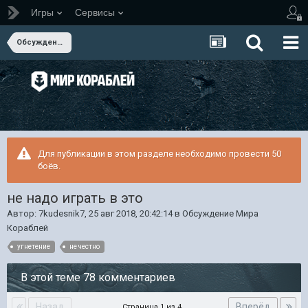
Игры
Сервисы
Обсуждение Мира Кораблей
Для публикации в этом разделе необходимо провести 50
боёв.
не надо играть в это
Автор:
7kudesnik7
,
25 авг 2018, 20:42:14
в
Обсуждение Мира
Кораблей
угнетение
не честно
В этой теме 78 комментариев
Назад
Вперёд
Страница 1 из 4