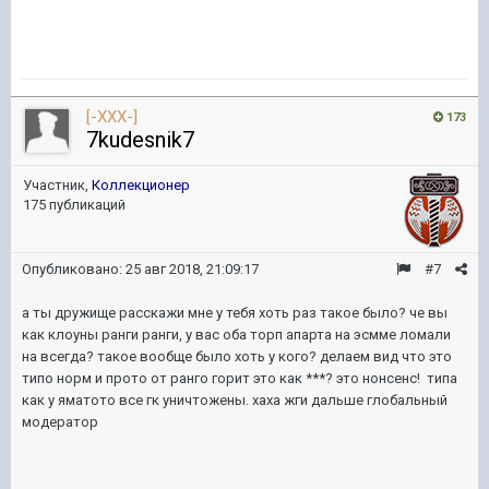
[-XXX-]
173
7kudesnik7
Участник,
Коллекционер
175 публикаций
Опубликовано:
25 авг 2018, 21:09:17
#7
а ты дружище расскажи мне у тебя хоть раз такое было? че вы
как клоуны ранги ранги, у вас оба торп апарта на эсмме ломали
на всегда? такое вообще было хоть у кого? делаем вид что это
типо норм и прото от ранго горит это как ***? это нонсенс! типа
как у яматото все гк уничтожены. хаха жги дальше глобальный
модератор