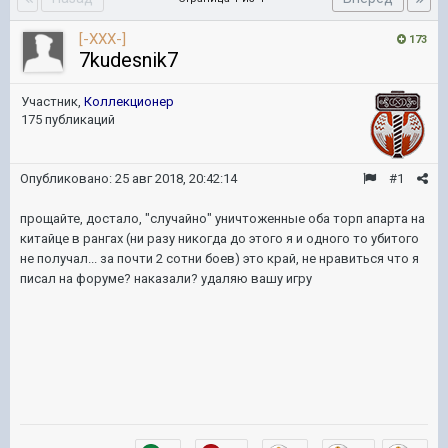
[-XXX-]
173
7kudesnik7
Участник,
Коллекционер
175 публикаций
Опубликовано:
25 авг 2018, 20:42:14
#1
прощайте, достало, "случайно" уничтоженные оба торп апарта на
китайце в рангах (ни разу никогда до этого я и одного то убитого
не получал... за почти 2 сотни боев) это край, не нравиться что я
писал на форуме? наказали? удаляю вашу игру