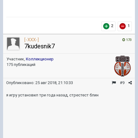
2
1
[-XXX-]
173
7kudesnik7
Участник,
Коллекционер
175 публикаций
Опубликовано:
25 авг 2018, 21:10:33
#9
я игру установил три года назад, стрестест блин