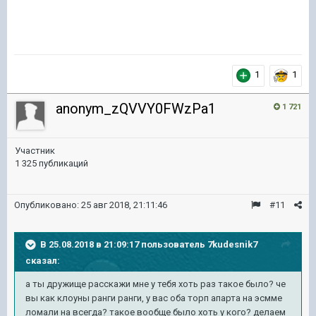
1
1
anonym_zQVVY0FWzPa1
1 721
Участник
1 325 публикаций
Опубликовано:
25 авг 2018, 21:11:46
#11
В 25.08.2018 в 21:09:17 пользователь
7kudesnik7
сказал:
а ты дружище расскажи мне у тебя хоть раз такое было? че
вы как клоуны ранги ранги, у вас оба торп апарта на эсмме
ломали на всегда? такое вообще было хоть у кого? делаем