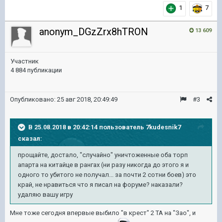
1
7
anonym_DGzZrx8hTRON
13 609
Участник
4 884 публикации
Опубликовано:
25 авг 2018, 20:49:49
#3
В 25.08.2018 в 20:42:14 пользователь
7kudesnik7
сказал:
прощайте, достало, "случайно" уничтоженные оба торп
апарта на китайце в рангах (ни разу никогда до этого я и
одного то убитого не получал... за почти 2 сотни боев) это
край, не нравиться что я писал на форуме? наказали?
удаляю вашу игру
Мне тоже сегодня впервые выбило "в крест" 2 ТА на "Зао", и