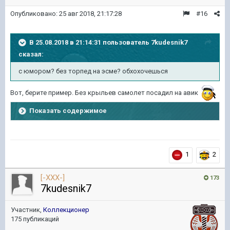
Опубликовано:
25 авг 2018, 21:17:28
#16
В 25.08.2018 в 21:14:31 пользователь
7kudesnik7
сказал:
с юмором? без торпед на эсме? обхохочешься
Вот, берите пример. Без крыльев самолет посадил на авик
Показать содержимое
1
2
[-XXX-]
173
7kudesnik7
Участник,
Коллекционер
175 публикаций