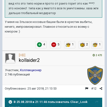
вид что это типо норм и прото от ранго горит это как ***?
это нонсенс! типа как у яматото все гк уничтожены. хаха жги
дальше глобальный модератор
У меня на Эльзасе носовые башни были в крестик выбиты,
ничего, импровизировал. Главное относиться ко всему с
юмором :)
4
5
1
2
1
[HB]
2 473
kollaider2
Участник,
Коллекционер
2 746 публикаций
Опубликовано:
25 авг 2018, 21:13:53
#12
В 25.08.2018 в 21:11:46 пользователь
Clear_Look