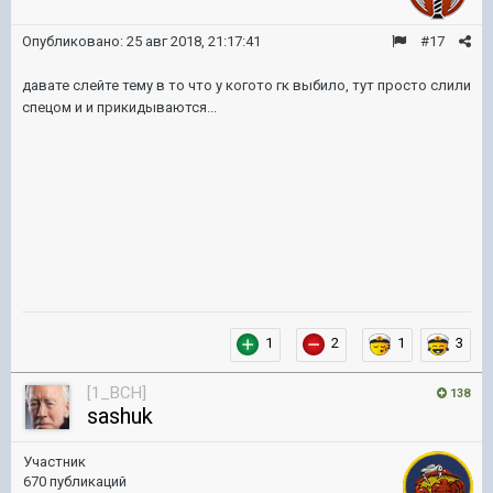
Опубликовано:
25 авг 2018, 21:17:41
#17
давате слейте тему в то что у когото гк выбило, тут просто слили
спецом и и прикидываются...
1
2
1
3
[1_BCH]
138
sashuk
Участник
670 публикаций