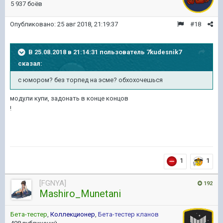
5 937 боёв
Опубликовано:
25 авг 2018, 21:19:37
#18
В 25.08.2018 в 21:14:31 пользователь
7kudesnik7
сказал:
с юмором? без торпед на эсме? обхохочешься
модули купи, задонать в конце концов
!
1
1
[FGNYA]
192
Mashiro_Munetani
Бета-тестер
,
Коллекционер
,
Бета-тестер кланов