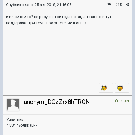
Опубликовано:
25 авг 2018, 21:16:05
#15
и в чем юмор? не разу за три года не видал такого и тут
поддержал три темы про угнетение и опппа...
1
1
anonym_DGzZrx8hTRON
13 609
Участник
4 884 публикации