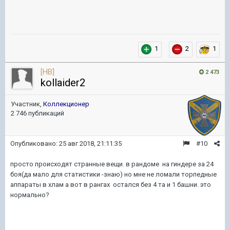
1
2
1
[HB]
2 473
kollaider2
Участник,
Коллекционер
2 746 публикаций
Опубликовано:
25 авг 2018, 21:11:35
#10
просто происходят странные вещи. в рандоме на гиндере за 24
боя(да мало для статистики -знаю) но мне не ломали торпедные
аппараты в хлам а вот в рангах остался без 4 та и 1 башни. это
нормально?