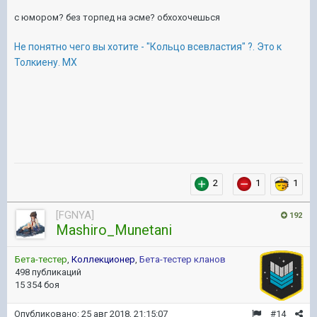
с юмором? без торпед на эсме? обхохочешься
Не понятно чего вы хотите - "Кольцо всевластия" ?. Это к
Толкиену. МХ
2
1
1
[FGNYA]
192
Mashiro_Munetani
Бета-тестер
,
Коллекционер
,
Бета-тестер кланов
498 публикаций
15 354 боя
Опубликовано:
25 авг 2018, 21:15:07
#14