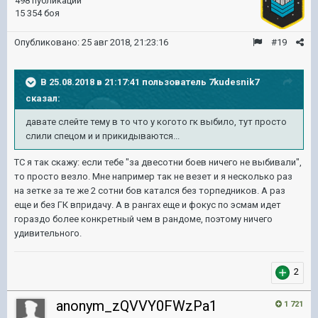
498 публикаций
15 354 боя
Опубликовано:
25 авг 2018, 21:23:16
#19
В 25.08.2018 в 21:17:41 пользователь
7kudesnik7
сказал:
давате слейте тему в то что у когото гк выбило, тут просто
слили спецом и и прикидываются...
ТС я так скажу: если тебе "за двесотни боев ничего не выбивали",
то просто везло. Мне например так не везет и я несколько раз
на зетке за те же 2 сотни бов катался без торпедников. А раз
еще и без ГК впридачу. А в рангах еще и фокус по эсмам идет
гораздо более конкретный чем в рандоме, поэтому ничего
удивительного.
2
anonym_zQVVY0FWzPa1
1 721