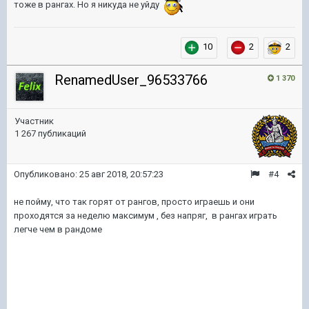
тоже в рангах. Но я никуда не уйду
10
2
2
RenamedUser_96533766
1 370
Участник
1 267 публикаций
Опубликовано:
25 авг 2018, 20:57:23
#4
не пойму, что так горят от рангов, просто играешь и они
проходятся за неделю максимум , без напряг, в рангах играть
легче чем в рандоме