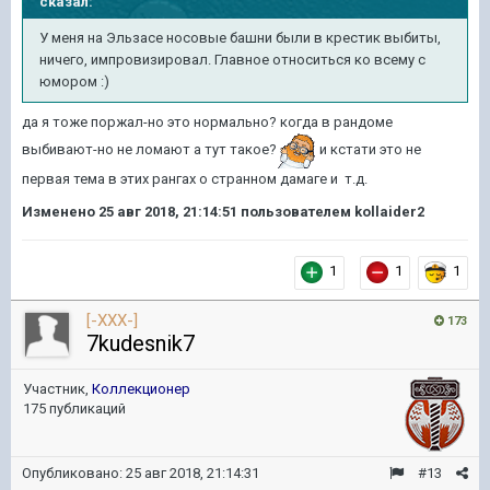
сказал:
У меня на Эльзасе носовые башни были в крестик выбиты,
ничего, импровизировал. Главное относиться ко всему с
юмором :)
да я тоже поржал-но это нормально? когда в рандоме
выбивают-но не ломают а тут такое?
и кстати это не
первая тема в этих рангах о странном дамаге и т.д.
Изменено
25 авг 2018, 21:14:51
пользователем kollaider2
1
1
1
[-XXX-]
173
7kudesnik7
Участник,
Коллекционер
175 публикаций
Опубликовано:
25 авг 2018, 21:14:31
#13