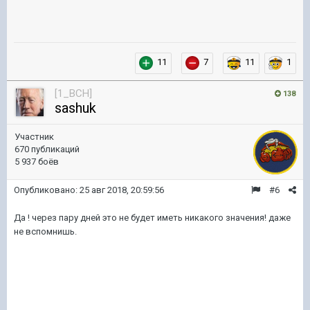
11
7
11
1
[1_BCH]
138
sashuk
Участник
670 публикаций
5 937 боёв
Опубликовано:
25 авг 2018, 20:59:56
#6
Да ! через пару дней это не будет иметь никакого значения! даже
не вспомнишь.