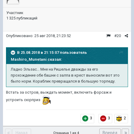
Участник
1 325 публикаций
Опубликовано:
25 авг 2018, 21:23:52
#20
В 25.08.2018 в 21:15:07 пользователь
Mashiro_Munetani
сказал:
Ладно Эльзас... Мне на Ришелье дважды за его
прохождение обе башни с залпа в крест выносили вот это
было норм. Кораблик превращался в большую торпеду.
Встать за остров, выждать момент, включить форсаж и
устроить сюрприз
3
3
2
Назад
Вперёд
Страница 1 из 4