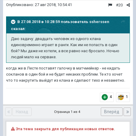
Опубликовано:
27 авг 2018, 10:54:41
#20
В 27.08.2018 в 10:28:59 пользователь
ssherssen
сказал:
Даю задачу: двадцать человек из одного клана
единовременно играет в ранги. Как им не попасть в один
бой? Мы даже не хотели, а все равно нас бросало. Ночью
людей мало на серваке.
когда же в Лесте поставят галочку в матчмейкер - не кидать
сокланов в один бой и не будет никаких проблем. Те кто хочет
что то накрутить выйдут из клана и сделают тихо и незаметно.
4
1
Назад
Вперёд
Страница 1 из 4
Эта тема закрыта для публикации новых ответов.