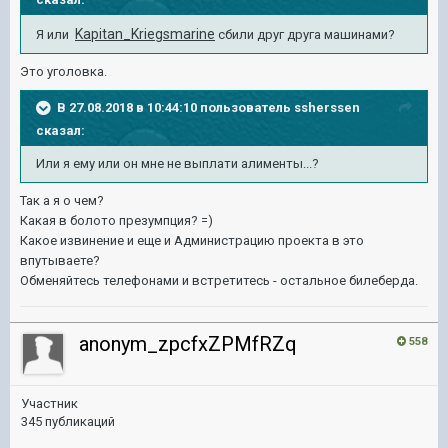
Kapitan_Kriegsmarine
Я или
сбили друг друга машинами?
Это уголовка.
В 27.08.2018 в 10:44:10 пользователь
ssherssen
сказал:
Или я ему или он мне не выплати алименты...?
Так а я о чем?
Какая в болото презумпция? =)
Какое извинение и еще и Администрацию проекта в это
впутываете?
Обменяйтесь телефонами и встретитесь - остальное билеберда.
anonym_zpcfxZPMfRZq
558
Участник
345 публикаций