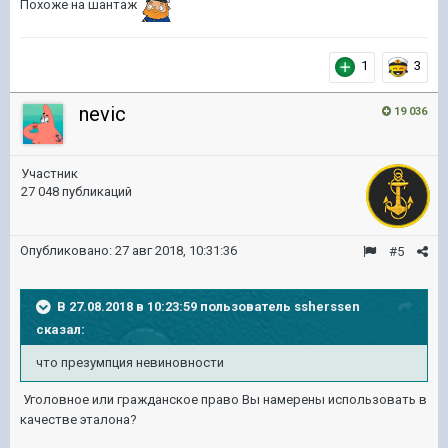
Похоже на шантаж
1
3
nevic
19 036
Участник
27 048 публикаций
Опубликовано:
27 авг 2018, 10:31:36
#5
В 27.08.2018 в 10:23:59 пользователь
ssherssen
сказал:
что презумпция невиновности
Уголовное или гражданское право Вы намерены использовать в
качестве эталона?