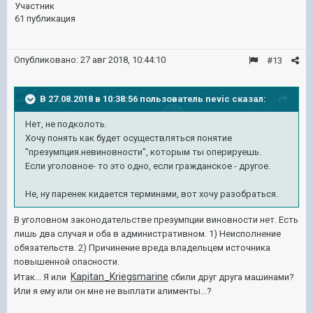
Участник
61 публикация
Опубликовано:
27 авг 2018, 10:44:10
#13
В 27.08.2018 в 10:38:56 пользователь
nevic
сказал:
Нет, не подколоть.
Хочу понять как будет осуществляться понятие
"презумпция.невиновности", которым ты оперируешь.
Если уголовное- то это одно, если гражданское - другое.
Не, ну паренек кидается терминами, вот хочу разобраться.
В уголовном законодательстве презумпции виновности нет. Есть
лишь два случая и оба в административном. 1) Неисполнение
обязательств. 2) Причинение вреда владельцем источника
повышенной опасности.
Kapitan_Kriegsmarine
Итак... Я или
сбили друг друга машинами?
Или я ему или он мне не выплати алименты...?