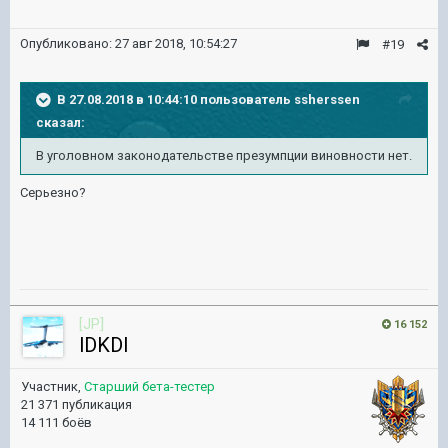
Опубликовано:
27 авг 2018, 10:54:27
#19
В 27.08.2018 в 10:44:10 пользователь
ssherssen
сказал:
В уголовном законодательстве презумпции виновности нет.
Серьезно?
[JP]
16 152
lDKDl
Участник,
Старший бета-тестер
21 371 публикация
14 111 боёв