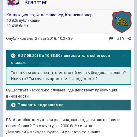
Kranmer
Коллекционер
,
Коллекционер
,
Коллекционер
10 826 публикаций
13 498 боёв
Опубликовано:
27 авг 2018, 10:37:39
#10
В 27.08.2018 в 10:33:59 пользователь
ssherssen
сказал:
То есть ты согласен, что можно обвинять бездоказательно?
Или что? Ты хочешь просто меня подколоть?
Существует несколько случаев, где действует презумпция
виновности.
Показать содержимое
-------
P.S. А вообще кому какая разница, как люди пытаются взять
первый ранг? По отсчёту, за 2000 боёв или на
ДеМойне\Симакадзе. Будто 1й ранг что-то значит.