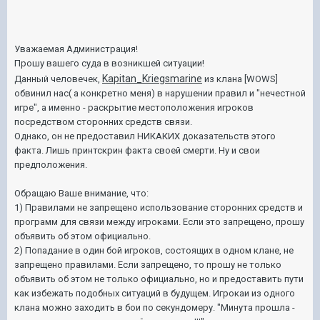
Уважаемая Администрация!
Прошу вашего суда в возникшей ситуации!
Kapitan_Kriegsmarine
Данный человечек,
из клана [WOWS]
обвинил нас( а конкретно меня) в нарушении правил и "нечестной
игре", а именно - раскрытие местоположения игроков
посредством сторонних средств связи.
Однако, он не предоставил НИКАКИХ доказательств этого
факта. Лишь принтскрин факта своей смерти. Ну и свои
предположения.
Обращаю Ваше внимание, что:
1) Правилами не запрещено использование сторонних средств и
программ для связи между игроками. Если это запрещено, прошу
объявить об этом официально.
2) Попадание в один бой игроков, состоящих в одном клане, не
запрещено правилами. Если запрещено, то прошу не только
объявить об этом не только официально, но и предоставить пути
как избежать подобных ситуаций в будущем. Игрокаи из одного
клана можно заходить в бои по секундомеру. "Минута прошла -