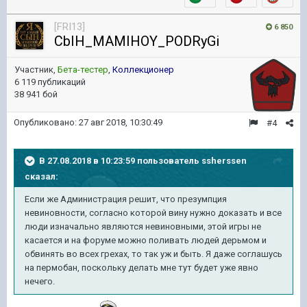
[FRI13]
6 850
CbIH_MAMIHOY_PODRyGi
Участник,
Бета-тестер
,
Коллекционер
6 119 публикаций
38 941 бой
Опубликовано:
27 авг 2018, 10:30:49
#4
В 27.08.2018 в 10:23:59 пользователь
ssherssen
сказал:
Если же Администрация решит, что презумпция
невиновности, согласно которой вину нужно доказать и все
люди изначально являются невиновными, этой игры не
касается и на форуме можно поливать людей дерьмом и
обвинять во всех грехах, то так уж и быть. Я даже соглашусь
на пермобан, поскольку делать мне тут будет уже явно
нечего.