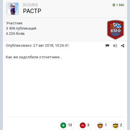
[KOMM]
1 846
PACTP
Участник
3 406 публикаций
6 226 боёв
Опубликовано:
27 авг 2018, 10:26:41
#2
Как же задолбали отсчетчики...
13
3
1
2