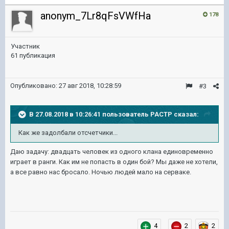
anonym_7Lr8qFsVWfHa
178
Участник
61 публикация
Опубликовано:
27 авг 2018, 10:28:59
#3
В 27.08.2018 в 10:26:41 пользователь
PACTP
сказал:
Как же задолбали отсчетчики...
Даю задачу: двадцать человек из одного клана единовременно
играет в ранги. Как им не попасть в один бой? Мы даже не хотели,
а все равно нас бросало. Ночью людей мало на серваке.
4
2
2