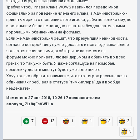
заходи в игру, не задерживай остальных!!!"
Требую чтобы глава клана WOWS извинился передо мной
официально за поведение члена его клана, а Администрацию -
принять меры в отношении этого игрока, дабы не только ему, но
и остальным было не повадно сыпаться бездоказательными
порочащими обвинениями на форумах.
Если же Администрация решит, что презумпция невиновности,
согласно которой вину нужно доказать и все люди изначально
являются невиновными, этой игры не касается и на
форуме можно поливать людей дерьмом и обвинять во всех
грехах, то так уж и быть. Я даже соглашусь на пермобан,
поскольку делать мне тут будет уже явно нечего.
Хочу только обратить внимание, что этот игрок рассыпался в
обвинениях пребывая в статусе "тимкиллера" да и вообще
неадекватен.
Изменено
27 авг 2018, 10:26:17
пользователем
anonym_7Lr8qFsVWfHa
7
12
1
1
3
2
3