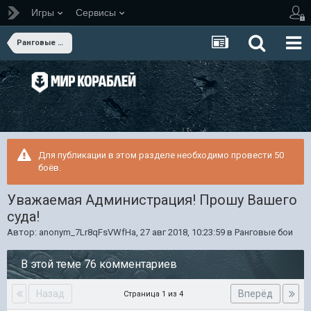
Игры
Сервисы
Ранговые бои
Для публикации в этом разделе необходимо провести 50
боёв.
Уважаемая Администрация! Прошу Вашего
суда!
Автор:
anonym_7Lr8qFsVWfHa
,
27 авг 2018, 10:23:59
в
Ранговые бои
В этой теме 76 комментариев
Назад
Вперёд
Страница 1 из 4