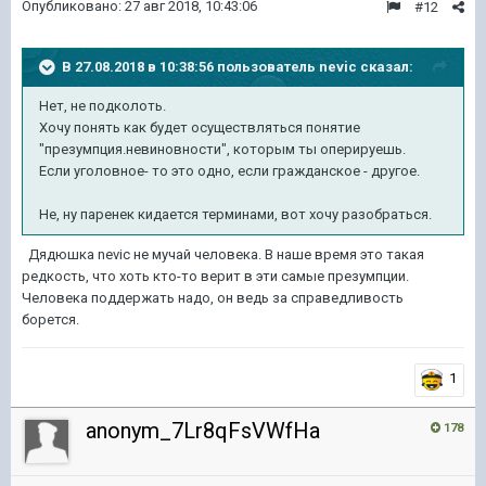
Опубликовано:
27 авг 2018, 10:43:06
#12
В 27.08.2018 в 10:38:56 пользователь
nevic
сказал:
Нет, не подколоть.
Хочу понять как будет осуществляться понятие
"презумпция.невиновности", которым ты оперируешь.
Если уголовное- то это одно, если гражданское - другое.
Не, ну паренек кидается терминами, вот хочу разобраться.
Дядюшка nevic не мучай человека. В наше время это такая
редкость, что хоть кто-то верит в эти самые презумпции.
Человека поддержать надо, он ведь за справедливость
борется.
1
anonym_7Lr8qFsVWfHa
178