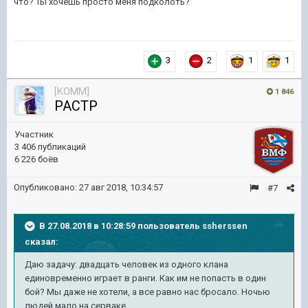
что? Ты хочешь просто меня подколоть?
3
2
1
1
[KOMM]
1 846
PACTP
Участник
3 406 публикаций
6 226 боёв
Опубликовано:
27 авг 2018, 10:34:57
#7
В 27.08.2018 в 10:28:59 пользователь
ssherssen
сказал:
Даю задачу: двадцать человек из одного клана
единовременно играет в ранги. Как им не попасть в один
бой? Мы даже не хотели, а все равно нас бросало. Ночью
людей мало на серваке.