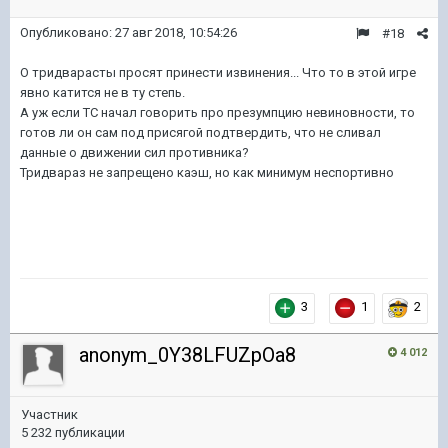
Опубликовано:
27 авг 2018, 10:54:26
#18
О тридварасты просят принести извинения... Что то в этой игре
явно катится не в ту степь.
А уж если ТС начал говорить про презумпцию невиновности, то
готов ли он сам под присягой подтвердить, что не сливал
данные о движении сил противника?
Тридвараз не запрещено каэш, но как минимум неспортивно
3
1
2
anonym_0Y38LFUZpOa8
4 012
Участник
5 232 публикации