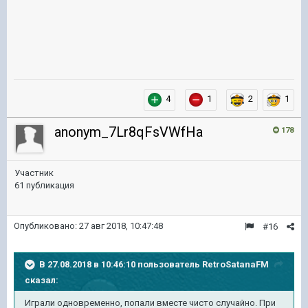
4
1
2
1
anonym_7Lr8qFsVWfHa
178
Участник
61 публикация
Опубликовано:
27 авг 2018, 10:47:48
#16
В 27.08.2018 в 10:46:10 пользователь
RetroSatanaFM
сказал:
Играли одновременно, попали вместе чисто случайно. При