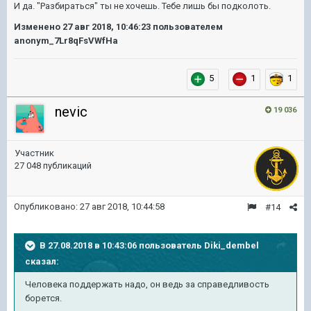
И да. "Разбираться" ты не хочешь. Тебе лишь бы подколоть.
Изменено
27 авг 2018, 10:46:23
пользователем
anonym_7Lr8qFsVWfHa
5
1
1
nevic
19 036
Участник
27 048 публикаций
Опубликовано:
27 авг 2018, 10:44:58
#14
В 27.08.2018 в 10:43:06 пользователь
Diki_dembel
сказал:
Человека поддержать надо, он ведь за справедливость
борется.