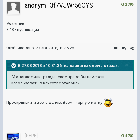
anonym_Qf7VJWr56CYS
2 796
Участник
3 137 публикаций
Опубликовано:
27 авг 2018, 10:36:26
#9
В 27.08.2018 в 10:31:36 пользователь
nevic
сказал:
Уголовное или гражданское право Вы намерены
использовать в качестве эталона?
Проскрипции, и всего делов. Всем - чёрную метку
[PEPE]
4 702