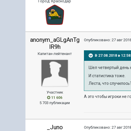
Город
:
Краснодар
anonym_aGLgAnTg
Опубликовано:
27 авг 2018
lR9h
Капитан-лейтенант
В 27.08.2018 в 12:
Шел четвертый день н
И статистика тоже.
Леста, что случилос
Участник
А это чтобы игроки не г
11 606
5 703 публикации
_Juno
Опубликовано:
27 авг 2018