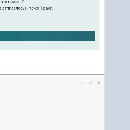
 что видите?
 отписалась) - тоже 1 ранг.
Жалоба
#9