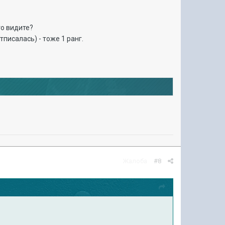
то видите?
писалась) - тоже 1 ранг.
Жалоба
#8