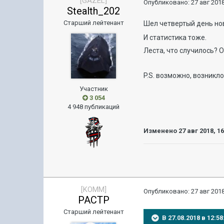
[GAZEL]
Опубликовано:
27 авг 2018
Stealth_202
Старший лейтенант
Шел четвертый день нов
И статистика тоже.
Леста, что случилось? 
P.S. возможно, возникло
Участник
3 054
4 948 публикаций
Изменено
27 авг 2018, 1
[KOMM]
Опубликовано:
27 авг 2018
PACTP
Старший лейтенант
В 27.08.2018 в 12: