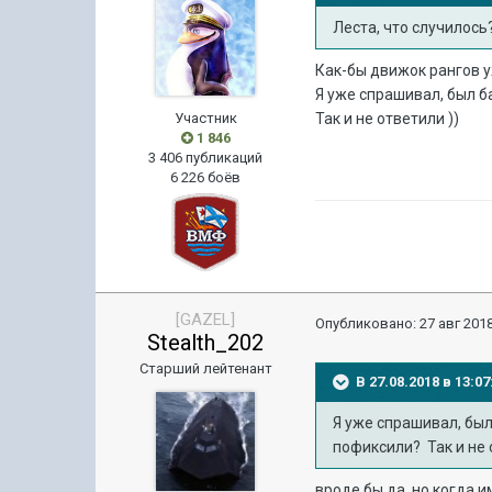
Леста, что случилос
Как-бы движок рангов у
Я уже спрашивал, был б
Участник
Так и не ответили ))
1 846
3 406 публикаций
6 226 боёв
[GAZEL]
Опубликовано:
27 авг 2018
Stealth_202
Старший лейтенант
В 27.08.2018 в 13:
Я уже спрашивал, был
пофиксили? Так и не 
вроде бы да, но когда и