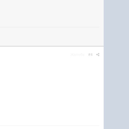
Жалоба
#4