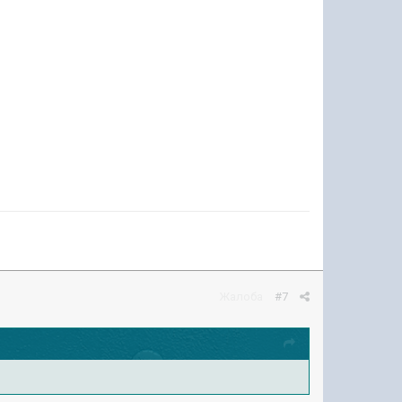
Жалоба
#7