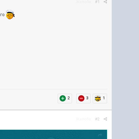
Жалоба
#1
ого
2
3
1
Жалоба
#2