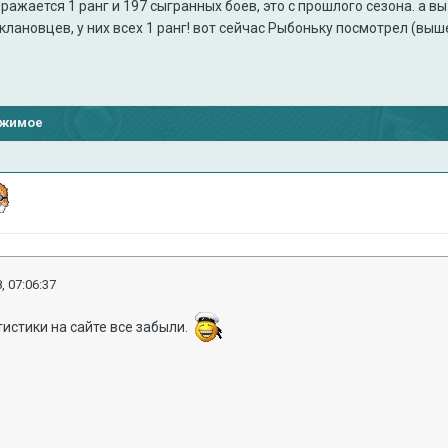
бражается 1 ранг и 197 сыгранных боев, это с прошлого сезона. а вы
лановцев, у них всех 1 ранг! вот сейчас Рыбоньку посмотрел (выше
ржимое
, 07:06:37
истики на сайте все забыли.