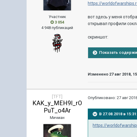
https://worldofwarships
Участник
вот здесь у меня отобра
3 054
открывал профили соклан
4 948 публикаций
скриншот:
Показать содерж
Изменено
27 авг 2018, 1
[TFT]
Опубликовано:
27 авг 2018
KAK_y_MEH9l_rO
PuT_o4Ar
В 27.08.2018 в 15:
Мичман
https://worldofwarsh