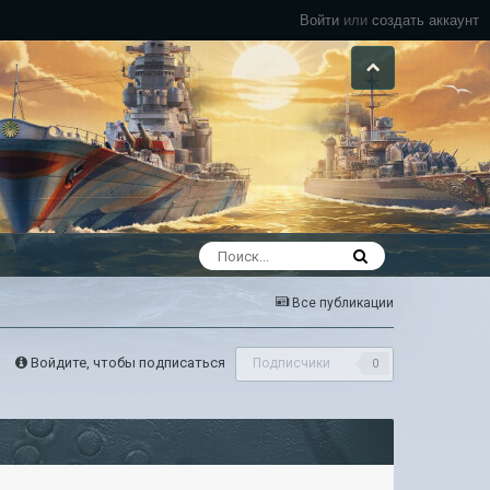
Войти
или
создать аккаунт
Все публикации
Войдите, чтобы подписаться
Подписчики
0