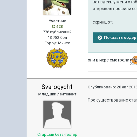
вот здесь у меня ото
открывал профили сок
Участник
скриншот:
428
776 публикаций
Показать соде
13 782 боя
Город
:
Минск
они в ихре смотрели
Svarogych1
Опубликовано:
28 авг 2018
Младший лейтенант
Про существование стат
Старший бета-тестер