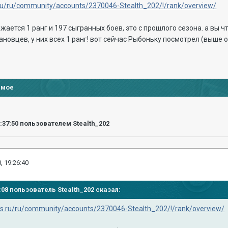
.ru/ru/community/accounts/2370046-Stealth_202/!/rank/overview/
жается 1 ранг и 197 сыгранных боев, это с прошлого сезона. а вы ч
овцев, у них всех 1 ранг! вот сейчас Рыбоньку посмотрел (выше от
имое
5:37:50
пользователем Stealth_202
, 19:26:40
31:08 пользователь
Stealth_202
сказал:
ips.ru/ru/community/accounts/2370046-Stealth_202/!/rank/overview/