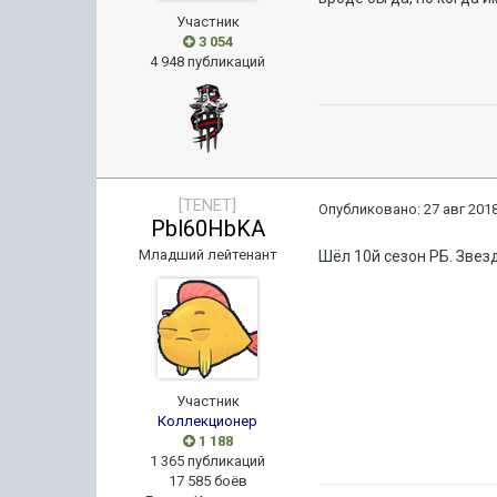
Участник
3 054
4 948 публикаций
[TENET]
Опубликовано:
27 авг 2018
Pbl60HbKA
Младший лейтенант
Шёл 10й сезон РБ. Зве
Участник
Коллекционер
1 188
1 365 публикаций
17 585 боёв