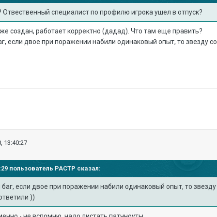
ь? Отвественный специалист по профилю игрока ушел в отпуск?
же создан, работает корректно (дадад). Что там еще править?
аг, если двое при поражении набили одинаковый опыт, то звезду с
, 13:40:27
07:29 пользователь
PACTP
сказал:
 баг, если двое при поражении набили одинаковый опыт, то звезду 
ответили ))
менно - не вспомню, надо листать патчноуты.