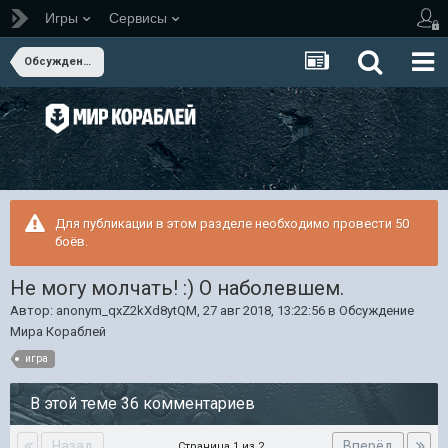
Игры
Сервисы
Обсуждение Мира Кораблей
Для публикации в этом разделе необходимо провести 50
боёв.
Не могу молчать! :) О наболевшем.
Автор:
anonym_qxZ2kXd8ytQM
,
27 авг 2018, 13:22:56
в
Обсуждение
Мира Кораблей
игра
В этой теме 36 комментариев
Назад
Вперёд
Страница 1 из 2