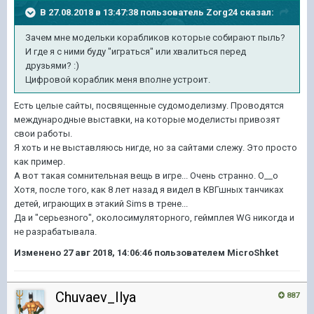
В 27.08.2018 в 13:47:38 пользователь
Zorg24
сказал:
Зачем мне модельки корабликов которые собирают пыль?
И где я с ними буду "играться" или хвалиться перед
друзьями? :)
Цифровой кораблик меня вполне устроит.
Есть целые сайты, посвященные судомоделизму. Проводятся
международные выставки, на которые моделисты привозят
свои работы.
Я хоть и не выставляюсь нигде, но за сайтами слежу. Это просто
как пример.
А вот такая сомнительная вещь в игре... Очень странно. О__о
Хотя, после того, как 8 лет назад я видел в КВГшных танчиках
детей, играющих в этакий Sims в трене...
Да и "серьезного", околосимуляторного, геймплея WG никогда и
не разрабатывала.
Изменено
27 авг 2018, 14:06:46
пользователем MicroShket
Chuvaev_Ilya
887