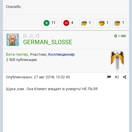
Спасибо.
11
4
1
1
1
[S_O_Y]
1 080
GERMAN_SLOSSE
Бета-тестер
, Участник,
Коллекционер
2 903 публикации
Опубликовано:
27 авг 2018, 13:32:45
#2
Щука ,кхм.. Она Клиент вещает в усмерть! НЕ ЛЬЗЯ