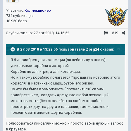
Участник,
Коллекционер
734 публикации
18 950 боёв
Опубликовано:
27 авг 2018, 14:16:52
#19
В 27.08.2018 в 13:22:56 пользователь
Zorg24
сказал:
Я бы приобрел для коллекции (за небольшую плату)
уникальные корабли с историей.
Корабль не для игры, а для коллекции.
Но к такому кораблю полагается "продавать историю этого
корабля" в картинках с маршрутом его жизни.
Ну что бы была возможность "похвалиться" своим
приобретением, создать Арену, где любой желающий
может выехать (без стрельбы) на любом корабле
посмотреть друг на друга в плавании, там же можно и
презентовать анонсы других кораблей.
Полюбоваться пикселями можно и просто забив нужный запрос
в браузере.