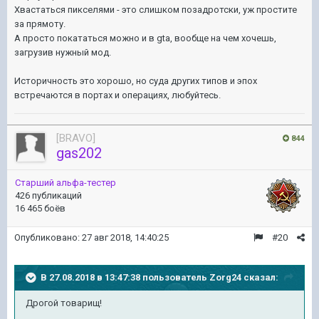
Хвастаться пикселями - это слишком позадротски, уж простите
за прямоту.
А просто покататься можно и в gta, вообще на чем хочешь,
загрузив нужный мод.
Историчность это хорошо, но суда других типов и эпох
встречаются в портах и операциях, любуйтесь.
[BRAVO]
844
gas202
Старший альфа-тестер
426 публикаций
16 465 боёв
Опубликовано:
27 авг 2018, 14:40:25
#20
В 27.08.2018 в 13:47:38 пользователь
Zorg24
сказал:
Дрогой товарищ!