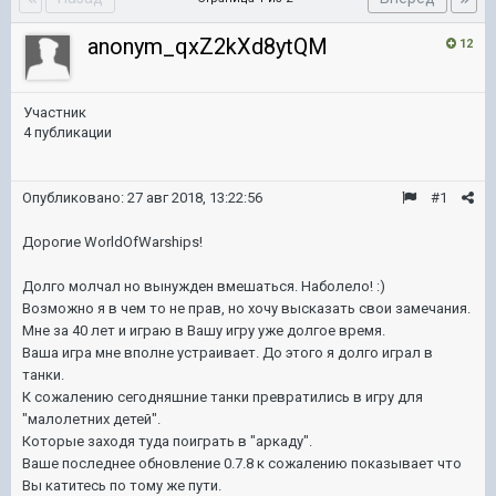
anonym_qxZ2kXd8ytQM
12
Участник
4 публикации
Опубликовано:
27 авг 2018, 13:22:56
#1
Дорогие WorldOfWarships!
Долго молчал но вынужден вмешаться. Наболело! :)
Возможно я в чем то не прав, но хочу высказать свои замечания.
Мне за 40 лет и играю в Вашу игру уже долгое время.
Ваша игра мне вполне устраивает. До этого я долго играл в
танки.
К сожалению сегодняшние танки превратились в игру для
"малолетних детей".
Которые заходя туда поиграть в "аркаду".
Ваше последнее обновление 0.7.8 к сожалению показывает что
Вы катитесь по тому же пути.