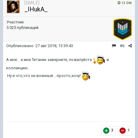
[SMILE]
12 246
_IHukA_
Участник
5 025 публикаций
Опубликовано:
27 авг 2018, 13:39:43
#6
А мне... а мне Титаник заверните, пожалуйста
в
коллекцию..
Ну и что,что не военный... просто,хочу!
3
1