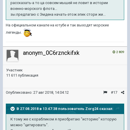
рассказать-а то ца совсем мышей не ловит в истории
военно-морского флота...
зы.предлагаю с Эмдена начать-этож эпик стори жи...
На официальном канале на ютубе и так выходят морские
легенды.
anonym_0C6rznckifxk
2 809
Участник
11 611 публикация
Опубликовано:
27 авг 2018, 14:04:12
#17
В 27.08.2018 в 13:47:38 пользователь
Zorg24
сказал:
К тому же с корабликом я приобретаю "историю" которую
можно "цитировать".