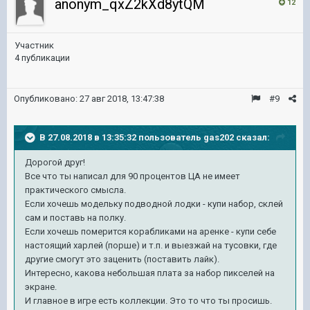
anonym_qxZ2kXd8ytQM
12
Участник
4 публикации
Опубликовано:
27 авг 2018, 13:47:38
#9
В 27.08.2018 в 13:35:32 пользователь
gas202
сказал:
Дорогой друг!
Все что ты написал для 90 процентов ЦА не имеет
практического смысла.
Если хочешь модельку подводной лодки - купи набор, склей
сам и поставь на полку.
Если хочешь померится корабликами на аренке - купи себе
настоящий харлей (порше) и т.п. и выезжай на тусовки, где
другие смогут это заценить (поставить лайк).
Интересно, какова небольшая плата за набор пикселей на
экране.
И главное в игре есть коллекции. Это то что ты просишь.