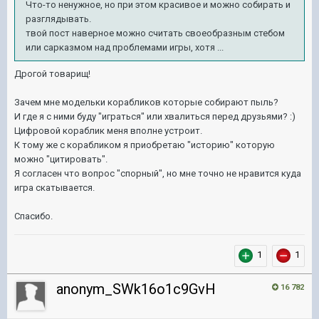
Что-то ненужное, но при этом красивое и можно собирать и
разглядывать.
твой пост наверное можно считать своеобразным стебом
или сарказмом над проблемами игры, хотя ...
Дрогой товарищ!
Зачем мне модельки корабликов которые собирают пыль?
И где я с ними буду "играться" или хвалиться перед друзьями? :)
Цифровой кораблик меня вполне устроит.
К тому же с корабликом я приобретаю "историю" которую
можно "цитировать".
Я согласен что вопрос "спорный", но мне точно не нравится куда
игра скатывается.
Спасибо.
1
1
anonym_SWk16o1c9GvH
16 782