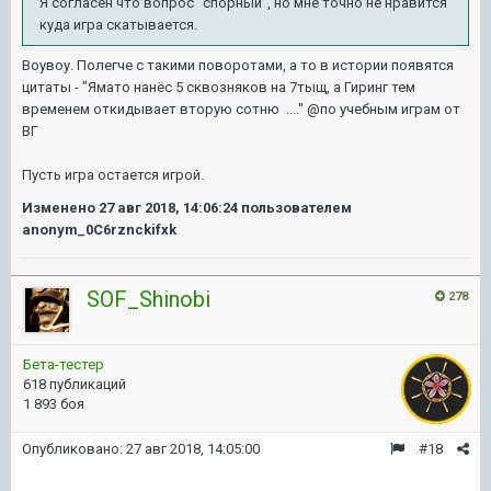
Я согласен что вопрос "спорный", но мне точно не нравится
куда игра скатывается.
Воувоу. Полегче с такими поворотами, а то в истории появятся
цитаты - "Ямато нанёс 5 сквозняков на 7тыщ, а Гиринг тем
временем откидывает вторую сотню ...." @по учебным играм от
ВГ
Пусть игра остается игрой.
Изменено
27 авг 2018, 14:06:24
пользователем
anonym_0C6rznckifxk
SOF_Shinobi
278
Бета-тестер
618 публикаций
1 893 боя
Опубликовано:
27 авг 2018, 14:05:00
#18