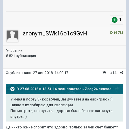
1
anonym_SWk16o1c9GvH
16 782
Участник
8 821 публикация
Опубликовано:
27 авг 2018, 14:00:17
#14
В 27.08.2018 в 13:51:14 пользователь
Zorg24
сказал:
У меня в порту 57 кораблей, Вы думаете я на них играю? :)
Лично я их собираю для коллекции.
Посмотреть, покрутить, здорово было бы еще заглянуть
внутрь. :)
Да никто же не спорит что здорво, только за чей счет банкет?