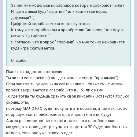
Зачем мне модельки корабликов которые собирают пыль?
И где я с ними буду "играться" или хвалиться перед
друзьями? :)
Цифровой кораблик меня вполне устроит.
К тому же с корабликом я приобретаю "историю" которую
можно "цитировать".
Я согласен что вопрос "спорный", но мне точно не нравится
куда игра скатывается.
Спасибо.
Пыль это надежное вложение.
Ты читал соглашение (там где тыкал на слово "принимаю").
Если завтра ты увидишь на сайте надпись: Уважаемые игроки -
проект закрывается и спасибо, что вы были с нами.
То где тогда ты будешь хранить свои пиксели? Останутся только
скриншоты.
поэтому МАЛО КТО будет покупать эти корабли, а так как проект
подразумевает прибыльность, то и делать это не будут.
А игра развивается также как и танки - это опробованная
модель, которая дает результат. и врятли ВГ будет изобретать
колесо, если оно уже отлично едет.