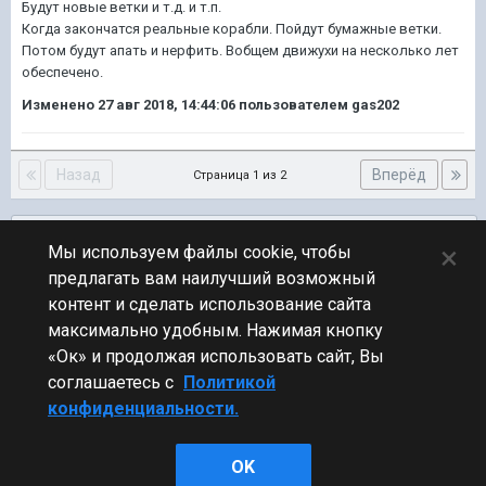
Будут новые ветки и т.д. и т.п.
Когда закончатся реальные корабли. Пойдут бумажные ветки.
Потом будут апать и нерфить. Вобщем движухи на несколько лет
обеспечено.
Изменено
27 авг 2018, 14:44:06
пользователем gas202
Назад
Вперёд
Страница 1 из 2
Подписчики
0
×
Мы используем файлы cookie, чтобы
предлагать вам наилучший возможный
ПЕРЕЙТИ К СПИСКУ ТЕМ
контент и сделать использование сайта
Обсуждение Мира Кораблей
максимально удобным. Нажимая кнопку
«Ок» и продолжая использовать сайт, Вы
соглашаетесь с
Политикой
конфиденциальности.
Стиль
OK
Powered by Invision Community