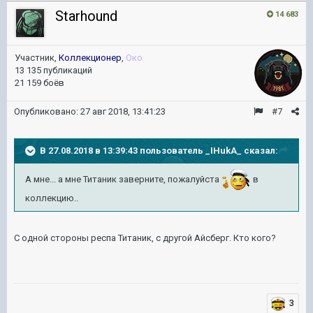
Starhound
14 683
Участник,
Коллекционер
,
Око
13 135 публикаций
21 159 боёв
Опубликовано:
27 авг 2018, 13:41:23
#7
В 27.08.2018 в 13:39:43 пользователь
_IHukA_
сказал:
А мне... а мне Титаник заверните, пожалуйста
в
коллекцию..
С одной стороны респа Титаник, с другой Айсберг. Кто кого?
3