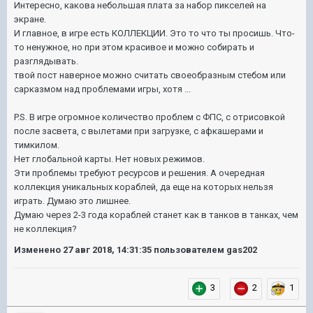
Интересно, какова небольшая плата за набор пикселей на
экране.
И главное, в игре есть КОЛЛЕКЦИИ. Это то что ты просишь. Что-
то ненужное, но при этом красивое и можно собирать и
разглядывать.
твой пост наверное можно считать своеобразным стебом или
сарказмом над проблемами игры, хотя ...
P.S. В игре огромное количество проблем с ФПС, с отрисовкой
после засвета, с вылетами при загрузке, с афкашерами и
тимкилом.
Нет глобальной карты. Нет новых режимов.
Эти проблемы требуют ресурсов и решения. А очередная
коллекция уникальных кораблей, да еще на которых нельзя
играть. Думаю это лишнее.
Думаю через 2-3 года кораблей станет как в танков в танках, чем
не коллекция?
Изменено
27 авг 2018, 14:31:35
пользователем gas202
3
2
1