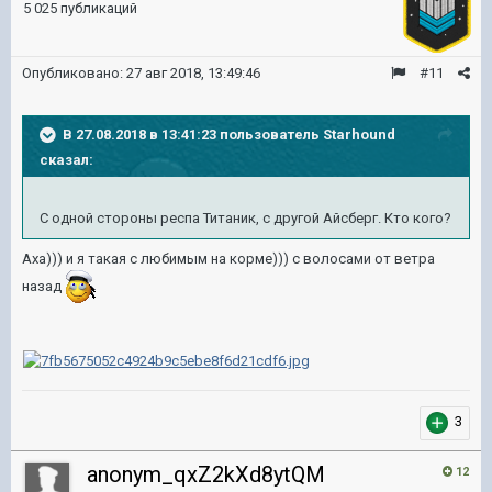
5 025 публикаций
Опубликовано:
27 авг 2018, 13:49:46
#11
В 27.08.2018 в 13:41:23 пользователь
Starhound
сказал:
С одной стороны респа Титаник, с другой Айсберг. Кто кого?
Аха))) и я такая с любимым на корме))) с волосами от ветра
назад
3
anonym_qxZ2kXd8ytQM
12