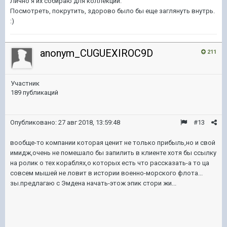
Лично я их собираю для коллекции.
Посмотреть, покрутить, здорово было бы еще заглянуть внутрь.
:)
anonym_CUGUEXIROC9D
211
Участник
189 публикаций
Опубликовано:
27 авг 2018, 13:59:48
#13
вообще-то компании которая ценит не только прибыль,но и свой
имидж,очень не помешало бы запилить в клиенте хотя бы ссылку
на ролик о тех кораблях,о которых есть что рассказать-а то ца
совсем мышей не ловит в истории военно-морского флота...
зы.предлагаю с Эмдена начать-этож эпик стори жи...