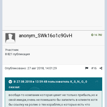
anonym_SWk16o1c9GvH
16 782
Участник
8 821 публикация
Опубликовано:
27 авг 2018, 14:01:29
#16
В 27.08.2018 в 13:59:48 пользователь
K_0_N_G_0
сказал:
вообще-то компании которая ценит не только прибыль,но и
свой имидж,очень не помешало бы запилить в клиенте хотя
бы ссылку на ролик о тех кораблях,о которых есть что