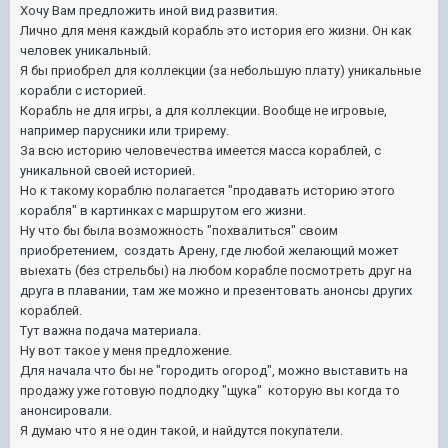
Хочу Вам предложить иной вид развития.
Лично для меня каждый корабль это история его жизни. Он как
человек уникальный.
Я бы приобрел для коллекции (за небольшую плату) уникальные
корабли с историей.
Корабль не для игры, а для коллекции. Вообще не игровые,
например парусники или трирему.
За всю историю человечества имеется масса кораблей, с
уникальной своей историей.
Но к такому кораблю полагается "продавать историю этого
корабля" в картинках с маршрутом его жизни.
Ну что бы была возможность "похвалиться" своим
приобретением, создать Арену, где любой желающий может
выехать (без стрельбы) на любом корабле посмотреть друг на
друга в плавании, там же можно и презентовать анонсы других
кораблей.
Тут важна подача материала.
Ну вот такое у меня предложение.
Для начала что бы не "городить огород", можно выставить на
продажу уже готовую подлодку "щука" которую вы когда то
анонсировали.
Я думаю что я не один такой, и найдутся покупатели.