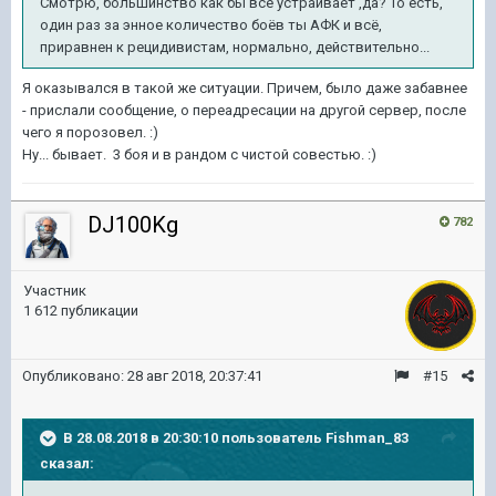
Смотрю, большинство как бы всё устраивает ,да? То есть,
один раз за энное количество боёв ты АФК и всё,
приравнен к рецидивистам, нормально, действительно...
Я оказывался в такой же ситуации. Причем, было даже забавнее
- прислали сообщение, о переадресации на другой сервер, после
чего я порозовел. :)
Ну... бывает. 3 боя и в рандом с чистой совестью. :)
DJ100Kg
782
Участник
1 612 публикации
Опубликовано:
28 авг 2018, 20:37:41
#15
В 28.08.2018 в 20:30:10 пользователь
Fishman_83
сказал: