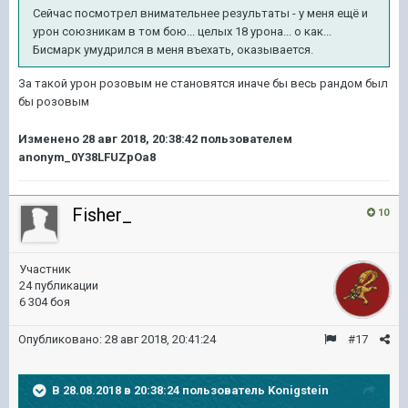
Сейчас посмотрел внимательнее результаты - у меня ещё и
урон союзникам в том бою... целых 18 урона... о как...
Бисмарк умудрился в меня въехать, оказывается.
За такой урон розовым не становятся иначе бы весь рандом был
бы розовым
Изменено
28 авг 2018, 20:38:42
пользователем
anonym_0Y38LFUZpOa8
Fisher_
10
Участник
24 публикации
6 304 боя
Опубликовано:
28 авг 2018, 20:41:24
#17
В 28.08.2018 в 20:38:24 пользователь
Konigstein