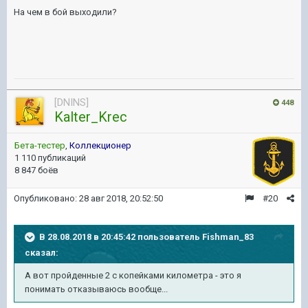
На чем в бой выходили?
[DNINS]
448
Kalter_Krec
Бета-тестер
,
Коллекционер
1 110 публикаций
8 847 боёв
Опубликовано:
28 авг 2018, 20:52:50
#20
В 28.08.2018 в 20:45:42 пользователь
Fishman_83
сказал:
А вот пройденные 2 с копейками километра - это я
понимать отказываюсь вообще...