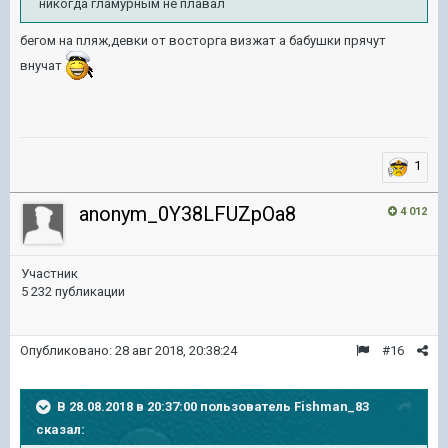
никогда гламурным не плавал
бегом на пляж,девки от восторга визжат а бабушки прячут
внучат
1
anonym_0Y38LFUZpOa8
4 012
Участник
5 232 публикации
Опубликовано:
28 авг 2018, 20:38:24
#16
В 28.08.2018 в 20:37:00 пользователь
Fishman_83
сказал: