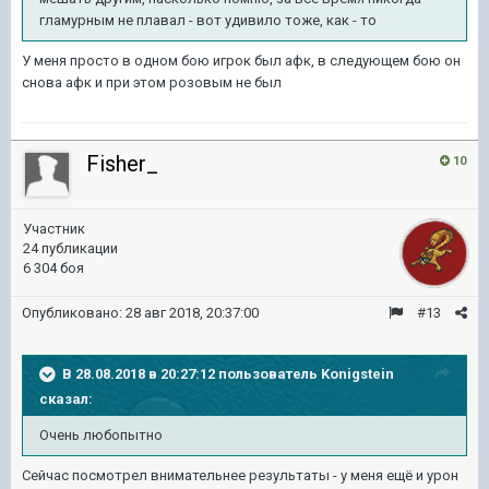
гламурным не плавал - вот удивило тоже, как - то
У меня просто в одном бою игрок был афк, в следующем бою он
снова афк и при этом розовым не был
Fisher_
10
Участник
24 публикации
6 304 боя
Опубликовано:
28 авг 2018, 20:37:00
#13
В 28.08.2018 в 20:27:12 пользователь
Konigstein
сказал:
Очень любопытно
Сейчас посмотрел внимательнее результаты - у меня ещё и урон