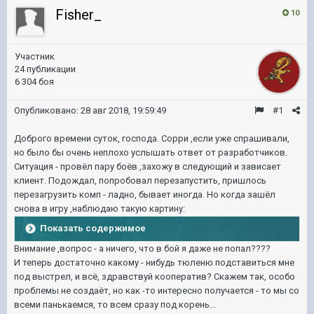
Fisher_
10
Участник
24 публикации
6 304 боя
Опубликовано:
28 авг 2018, 19:59:49
#1
Доброго времени суток, господа. Сорри ,если уже спрашивали,
но было бы очень неплохо услышать ответ от разработчиков.
Ситуация - провёл пару боёв ,захожу в следующий и зависает
клиент. Подождал, попробовал перезапустить, пришлось
перезагрузить комп - ладно, бывает иногда. Но когда зашёл
снова в игру ,наблюдаю такую картину:
Показать содержимое
Внимание ,вопрос - а ничего, что в бой я даже не попал????
И теперь достаточно какому - нибудь тюленю подставиться мне
под выстрел, и всё, здравствуй кооператив? Скажем так, особо
проблемы не создаёт, но как -то интересно получается - то мы со
всеми панькаемся, то всем сразу под корень...