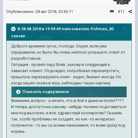
Опубликовано:
28 авг 2018, 20:36:11
#11
В 28.08.2018 в 19:59:49 пользователь
Fishman_83
сказал:
Доброго времени суток, господа. Сорри ,если уже
спрашивали, но было бы очень неплохо услышать ответ от
разработчиков.
Ситуация - провёл пару боёв ,захожу в следующий и
зависает клиент. Подождал, попробовал перезапустить,
пришлось перезагрузить комп - ладно, бывает иногда. Но
когда зашёл снова в игру ,наблюдаю такую картину:
Показать содержимое
Внимание ,вопрос - а ничего, что в бой я даже не попал????
И теперь достаточно какому - нибудь тюленю подставиться
мне под выстрел, и всё, здравствуй кооператив? Скажем
так, особо проблемы не создаёт, но как -то интересно
получается - то мы со всеми панькаемся, то всем сразу под
корень...