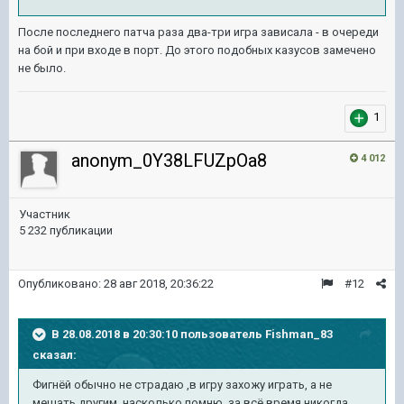
После последнего патча раза два-три игра зависала - в очереди
на бой и при входе в порт. До этого подобных казусов замечено
не было.
1
anonym_0Y38LFUZpOa8
4 012
Участник
5 232 публикации
Опубликовано:
28 авг 2018, 20:36:22
#12
В 28.08.2018 в 20:30:10 пользователь
Fishman_83
сказал:
Фигнёй обычно не страдаю ,в игру захожу играть, а не
мешать другим, насколько помню, за всё время никогда