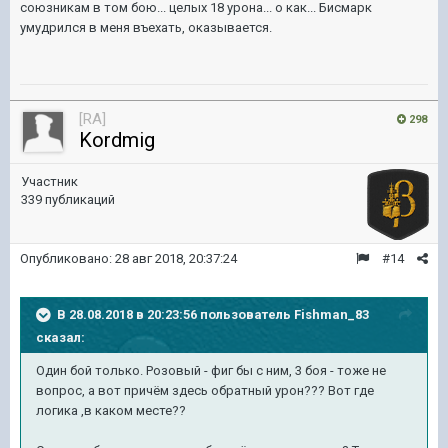
союзникам в том бою... целых 18 урона... о как... Бисмарк
умудрился в меня въехать, оказывается.
[RA]
298
Kordmig
Участник
339 публикаций
Опубликовано:
28 авг 2018, 20:37:24
#14
В 28.08.2018 в 20:23:56 пользователь
Fishman_83
сказал:
Один бой только. Розовый - фиг бы с ним, 3 боя - тоже не
вопрос, а вот причём здесь обратный урон??? Вот где
логика ,в каком месте??