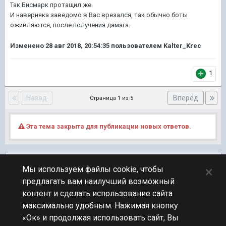
Так Бисмарк протащил же.
И наверняка заведомо в Вас врезался, так обычно боты
оживляются, после получения дамага.
Изменено
28 авг 2018, 20:54:35
пользователем Kalter_Krec
1
Назад
Вперёд
Страница 1 из 5
Эта тема закрыта для публикации новых ответов.
Подписчики
0
×
Мы используем файлы cookie, чтобы
предлагать вам наилучший возможный
ПЕРЕЙТИ К СПИСКУ ТЕМ
контент и сделать использование сайта
Обсуждение Мира Кораблей
максимально удобным. Нажимая кнопку
«Ок» и продолжая использовать сайт, Вы