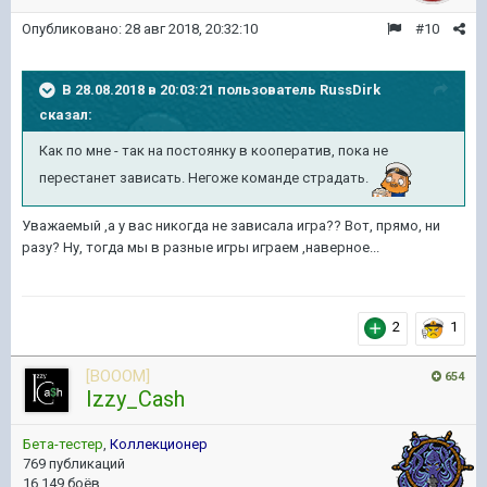
Опубликовано:
28 авг 2018, 20:32:10
#10
В 28.08.2018 в 20:03:21 пользователь
RussDirk
сказал:
Как по мне - так на постоянку в кооператив, пока не
перестанет зависать. Негоже команде страдать.
Уважаемый ,а у вас никогда не зависала игра?? Вот, прямо, ни
разу? Ну, тогда мы в разные игры играем ,наверное...
2
1
[BOOOM]
654
Izzy_Cash
Бета-тестер
,
Коллекционер
769 публикаций
16 149 боёв