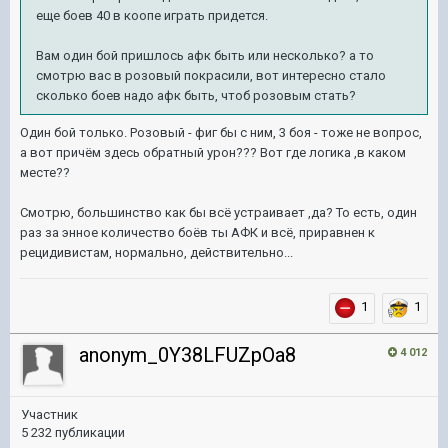
еще боев 40 в коопе играть придется.
Вам один бой пришлось афк быть или несколько? а то
смотрю вас в розовый покрасили, вот интересно стало
сколько боев надо афк быть, чтоб розовым стать?
Один бой только. Розовый - фиг бы с ним, 3 боя - тоже не вопрос,
а вот причём здесь обратный урон??? Вот где логика ,в каком
месте??
Смотрю, большинство как бы всё устраивает ,да? То есть, один
раз за энное количество боёв ты АФК и всё, приравнен к
рецидивистам, нормально, действительно...
1
1
anonym_0Y38LFUZpOa8
4 012
Участник
5 232 публикации