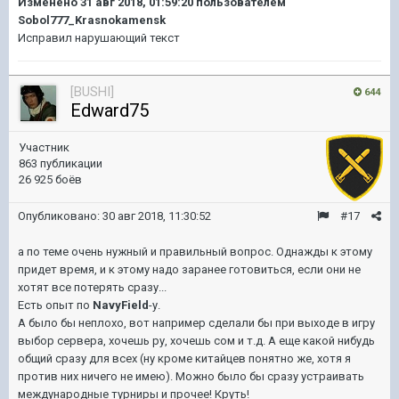
Изменено
31 авг 2018, 01:59:20
пользователем
Sobol777_Krasnokamensk
Исправил нарушающий текст
[BUSHI]
644
Edward75
Участник
863 публикации
26 925 боёв
Опубликовано:
30 авг 2018, 11:30:52
#17
а по теме очень нужный и правильный вопрос. Однажды к этому
придет время, и к этому надо заранее готовиться, если они не
хотят все потерять сразу...
Есть опыт по
NavyField
-у.
А было бы неплохо, вот например сделали бы при выходе в игру
выбор сервера, хочешь ру, хочешь сом и т.д. А еще какой нибудь
общий сразу для всех (ну кроме китайцев понятно же, хотя я
против них ничего не имею). Можно было бы сразу устраивать
международные турниры и прочее! Круть!