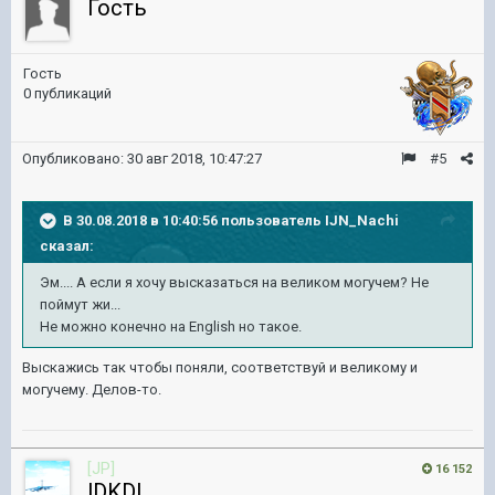
Гость
Гость
0 публикаций
Опубликовано:
30 авг 2018, 10:47:27
#5
В 30.08.2018 в 10:40:56 пользователь
IJN_Nachi
сказал:
Эм.... А если я хочу высказаться на великом могучем? Не
поймут жи...
Не можно конечно на English но такое.
Выскажись так чтобы поняли, соответствуй и великому и
могучему. Делов-то.
[JP]
16 152
lDKDl