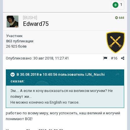
1
[BUSHI]
644
Edward75
Участник
863 публикации
26 925 боёв
Опубликовано:
30 авг 2018, 11:27:41
#16
В 30.08.2018 в 10:40:56 пользователь
IJN_Nachi
сказал:
Эм.... А если я хочу высказаться на великом могучем? Не
поймут жи...
Не можно конечно на English но такое.
работаю по всему миру, могу успокоить, наш великий и могучий
понимают ВСЕ!