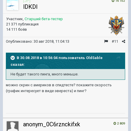
[JP]
16 152
lDKDl
Участник,
Старший бета-тестер
21 371 публикация
14 111 боёв
Опубликовано:
30 авг 2018, 11:04:13
#11
В 30.08.2018 в 10:56:04 пользователь
OldSable
сказал:
Не будет такого пинга, много меньше.
можно скрин с америков в спидтесте? покажите скорость
(график интересует в виде эвереста) и пинг?
anonym_0C6rznckifxk
2 809