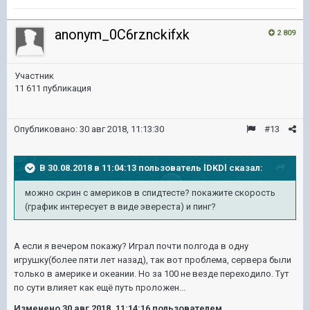
anonym_0C6rznckifxk
2 809
Участник
11 611 публикация
Опубликовано:
30 авг 2018, 11:13:30
#13
В 30.08.2018 в 11:04:13 пользователь
lDKDl
сказал:
можно скрин с америков в спидтесте? покажите скорость
(график интересует в виде эвереста) и пинг?
А если я вечером покажу? Играл почти полгода в одну
игрушку(более пяти лет назад), так вот проблема, сервера были
только в америке и океании. Но за 100 не везде переходило. Тут
по сути влияет как ещё путь проложен...
Изменено
30 авг 2018, 11:14:16
пользователем