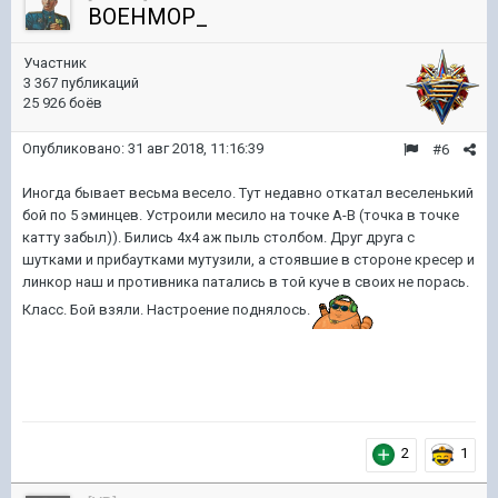
BOEHMOP_
Участник
3 367 публикаций
25 926 боёв
Опубликовано:
31 авг 2018, 11:16:39
#6
Иногда бывает весьма весело. Тут недавно откатал веселенький
бой по 5 эминцев. Устроили месило на точке А-В (точка в точке
катту забыл)). Бились 4х4 аж пыль столбом. Друг друга с
шутками и прибаутками мутузили, а стоявшие в стороне кресер и
линкор наш и противника патались в той куче в своих не порась.
Класс. Бой взяли. Настроение поднялось.
2
1