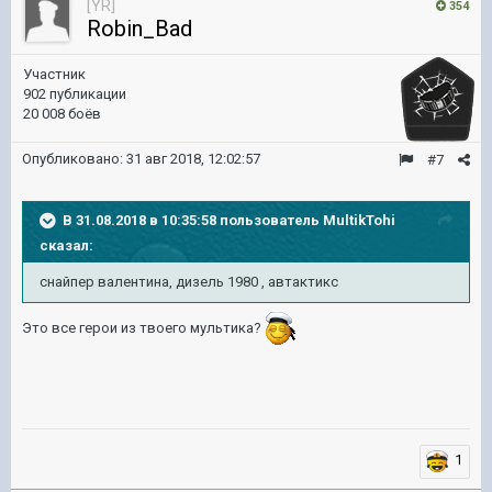
[YR]
354
Robin_Bad
Участник
902 публикации
20 008 боёв
Опубликовано:
31 авг 2018, 12:02:57
#7
В 31.08.2018 в 10:35:58 пользователь
MultikTohi
сказал:
снайпер валентина, дизель 1980 , автактикс
Это все герои из твоего мультика?
1