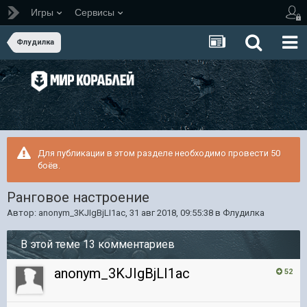
Игры
Сервисы
Флудилка
Для публикации в этом разделе необходимо провести 50
боёв.
Ранговое настроение
Автор:
anonym_3KJIgBjLI1ac
,
31 авг 2018, 09:55:38
в
Флудилка
В этой теме 13 комментариев
anonym_3KJIgBjLI1ac
52