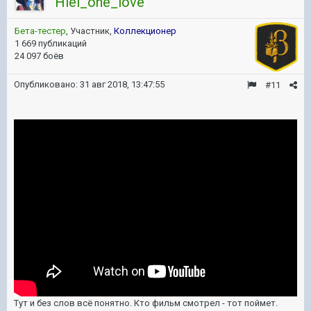
Hiei_one_love
Бета-тестер
, Участник,
Коллекционер
1 669 публикаций
24 097 боёв
Опубликовано:
31 авг 2018, 13:47:55
#11
Тут и без слов всё понятно. Кто фильм смотрел - тот поймет.