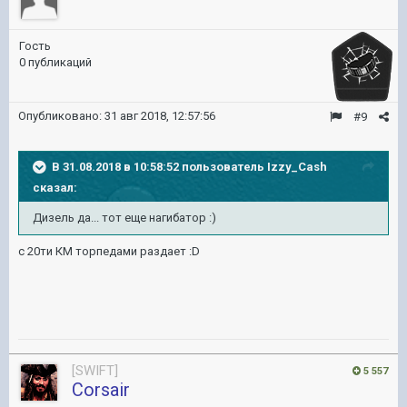
Гость
0 публикаций
Опубликовано:
31 авг 2018, 12:57:56
#9
В 31.08.2018 в 10:58:52 пользователь
Izzy_Cash
сказал:
Дизель да... тот еще нагибатор :)
c 20ти КМ торпедами раздает :D
[SWIFT]
5 557
Corsair