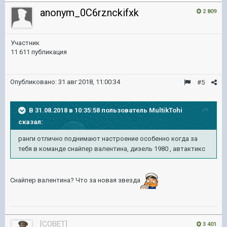
anonym_0C6rznckifxk
2 809
Участник
11 611 публикация
Опубликовано:
31 авг 2018, 11:00:34
#5
В 31.08.2018 в 10:35:58 пользователь
MultikTohi
сказал:
ранги отлично поднимают настроение особенно когда за
тебя в команде снайпер валентина, дизель 1980 , автактикс
Снайпер валентина? Что за новая звезда
[COBET]
3 401