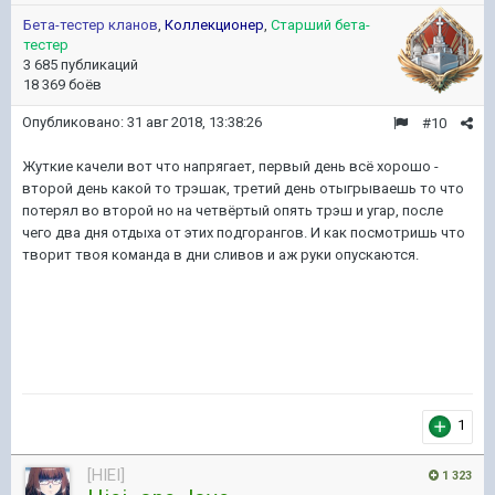
Бета-тестер кланов
,
Коллекционер
,
Старший бета-
тестер
3 685 публикаций
18 369 боёв
Опубликовано:
31 авг 2018, 13:38:26
#10
Жуткие качели вот что напрягает, первый день всё хорошо -
второй день какой то трэшак, третий день отыгрываешь то что
потерял во второй но на четвёртый опять трэш и угар, после
чего два дня отдыха от этих подгорангов. И как посмотришь что
творит твоя команда в дни сливов и аж руки опускаются.
1
[HIEI]
1 323