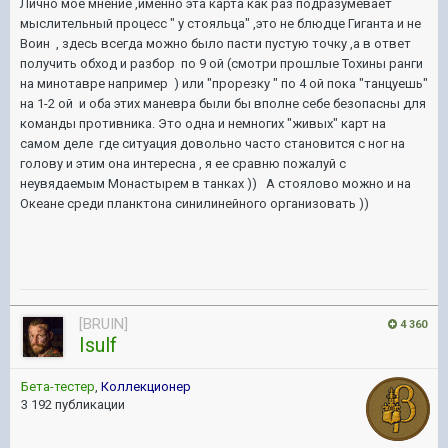
Лично мое мнение ,именно эта карта как раз подразумевает
мыслительный процесс " у стояльца" ,это не блюдце Гиганта и не
Воин , здесь всегда можно было пасти пустую точку ,а в ответ
получить обход и разбор по 9 ой (смотри прошлые Тохины ранги
на минотавре например ) или "прорезку " по 4 ой пока "танцуешь"
на 1-2 ой и оба этих маневра были бы вполне себе безопасны для
команды противника. Это одна и немногих "живых" карт на
самом деле где ситуация довольно часто становится с ног на
голову и этим она интересна , я ее сравню пожалуй с
неувядаемым Монастырем в танках )) А стоялово можно и на
Океане среди планктона синилинейного организовать ))
[BRUIN]
4 360
Isulf
Бета-тестер
,
Коллекционер
3 192 публикации