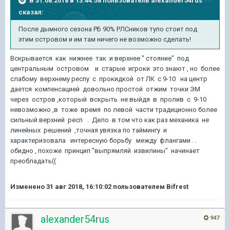
В 31.08.2018 в 13:44:58 пользователь
alexander54rus
сказал:
После дымного сезона РБ 90% РЛСников тупо стоит под
этим островом и им там ничего не возможно сделать!
Вскрывается как нижнее так и верхнее " стояние" под
центральным островом и старые игроки это знают , но более
слабому верхнему респу с прокидкой от ЛК с 9-10 на центр
дается компенсацией довольно простой отжим точки ЭМ
через остров ,который вскрыть не выйдя в пролив с 9-10
невозможно ,в тоже время по левой части традиционно более
сильный верхний респ . Дело в том что как раз механика не
линейных решений ,точная увязка по таймингу и
характеризовала интересную борьбу между флангами . .
обидно , похоже принцип "выпрямляй извилины" начинает
преобладать((
Изменено
31 авг 2018, 16:10:02
пользователем Bifrest
alexander54rus
947