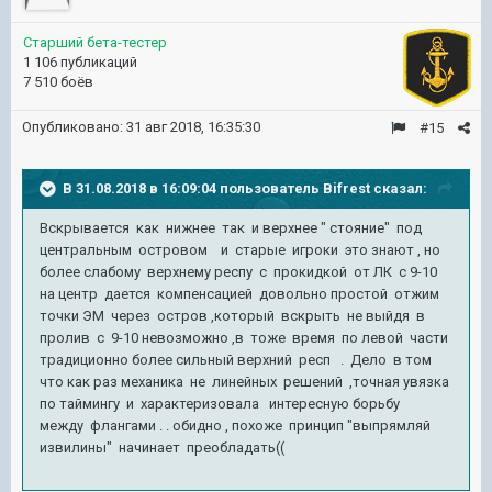
Старший бета-тестер
1 106 публикаций
7 510 боёв
Опубликовано:
31 авг 2018, 16:35:30
#15
В 31.08.2018 в 16:09:04 пользователь
Bifrest
сказал:
Вскрывается как нижнее так и верхнее " стояние" под
центральным островом и старые игроки это знают , но
более слабому верхнему респу с прокидкой от ЛК с 9-10
на центр дается компенсацией довольно простой отжим
точки ЭМ через остров ,который вскрыть не выйдя в
пролив с 9-10 невозможно ,в тоже время по левой части
традиционно более сильный верхний респ . Дело в том
что как раз механика не линейных решений ,точная увязка
по таймингу и характеризовала интересную борьбу
между флангами . . обидно , похоже принцип "выпрямляй
извилины" начинает преобладать((