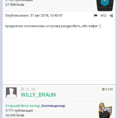
27 908 боёв
Опубликовано:
31 авг 2018, 15:40:47
#12
предлагаю соломоновы острова раздробить, ибо нефиг :)
[B_S_N]
3 219
WILLY_BRAUN
Старший бета-тестер
,
Коллекционер
5 771 публикация
36 345 боёв