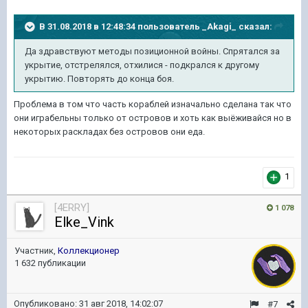
В 31.08.2018 в 12:48:34 пользователь
_Akagi_
сказал:
Да здравствуют методы позиционной войны. Спрятался за
укрытие, отстрелялся, отхилися - подкрался к другому
укрытию. Повторять до конца боя.
Проблема в том что часть кораблей изначально сделана так что
они играбельны только от островов и хоть как выёживайся но в
некоторых раскладах без островов они еда.
1
[4ERRY]
1 078
Elke_Vink
Участник,
Коллекционер
1 632 публикации
Опубликовано:
31 авг 2018, 14:02:07
#7