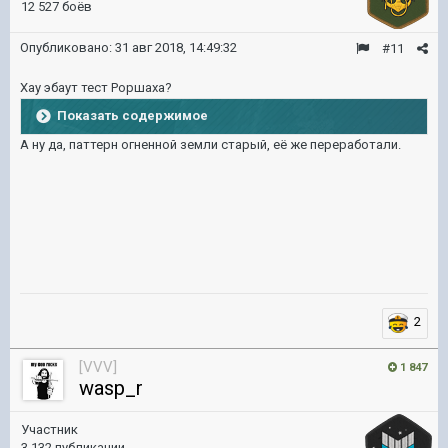
12 527 боёв
Опубликовано:
31 авг 2018, 14:49:32
#11
Хау эбаут тест Роршаха?
Показать содержимое
А ну да, паттерн огненной земли старый, её же переработали.
2
[VVV]
1 847
wasp_r
Участник
3 132 публикации