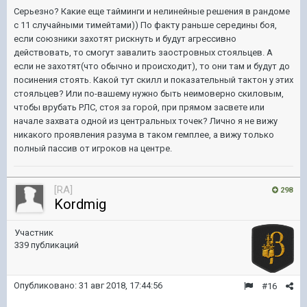
Серьезно? Какие еще тайминги и нелинейные решения в рандоме
с 11 случайными тимейтами)) По факту раньше середины боя,
если союзники захотят рискнуть и будут агрессивно
действовать, то смогут завалить заостровных стояльцев. А
если не захотят(что обычно и происходит), то они там и будут до
посинения стоять. Какой тут скилл и показательный тактон у этих
стояльцев? Или по-вашему нужно быть неимоверно скиловым,
чтобы врубать РЛС, стоя за горой, при прямом засвете или
начале захвата одной из центральных точек? Лично я не вижу
никакого проявления разума в таком гемплее, а вижу только
полный пассив от игроков на центре.
[RA]
298
Kordmig
Участник
339 публикаций
Опубликовано:
31 авг 2018, 17:44:56
#16