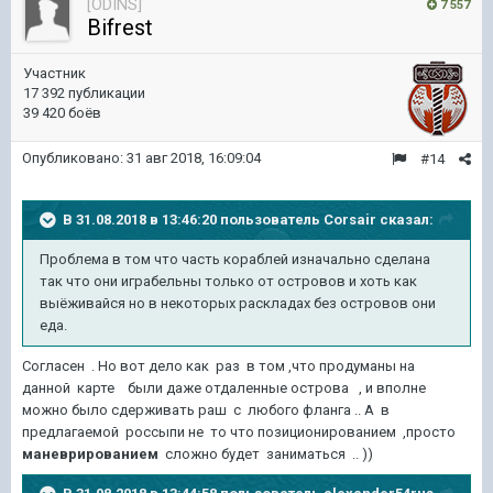
[ODINS]
7 557
Bifrest
Участник
17 392 публикации
39 420 боёв
Опубликовано:
31 авг 2018, 16:09:04
#14
В 31.08.2018 в 13:46:20 пользователь
Corsair
сказал:
Проблема в том что часть кораблей изначально сделана
так что они играбельны только от островов и хоть как
выёживайся но в некоторых раскладах без островов они
еда.
Согласен . Но вот дело как раз в том ,что продуманы на
данной карте были даже отдаленные острова , и вполне
можно было сдерживать раш с любого фланга .. А в
предлагаемой россыпи не то что позиционированием ,просто
маневрированием
сложно будет заниматься .. ))