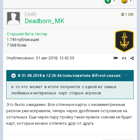
1
1
[ONB]
1 202
Deadborn_MK
Старший бета-тестер
1 749 публикаций
7 568 боёв
Опубликовано:
31 авг 2018, 13:42:39
#4
В 31.08.2018 в 12:26:44 пользователь
Bifrest
сказал:
и то что может в итоге получится с одной из самых
любимых и интересных карт старых игроков
Это было ожидаемо. Все отличные карты с несимметричным
респом уже исправили, теперь через дробления островков на
остальных. Еще через пару-тройку таких правок совсем не будет
карт, которые можно отличить друг от друга.