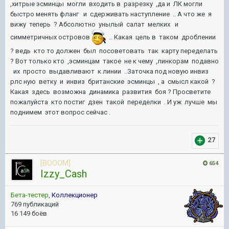
,хитрые эсминцы могли входить в разрезку ,да и ЛК могли
быстро менять фланг и сдерживать наступление .. А что же я
вижу теперь ? Абсолютно унылый салат мелких и
симметричных островов
.. Какая цель в таком дроблении
? ведь кто то должен был посоветовать так карту переделать
? Вот только кто ,эсминцам такое не к чему ,линкорам подавно
их просто выдавливают к линии ..Заточка под новую инвиз
рлс ную ветку и инвиз британские эсминцы , а смысл какой ?
Какая здесь возможна динамика развития боя ? Просветите
пожалуйста кто постиг дзен такой переделки . И уж лучше мы
поднимем этот вопрос сейчас .
27
[BOOOM]
654
Izzy_Cash
Бета-тестер
,
Коллекционер
769 публикаций
16 149 боёв