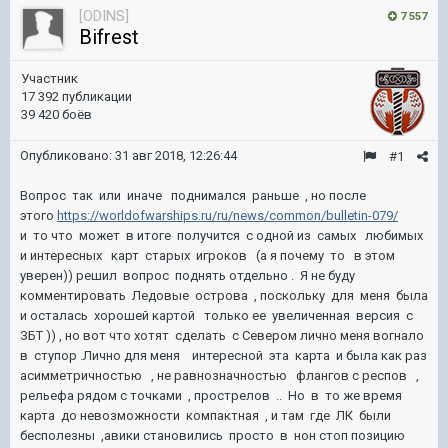
[ODINS]
7 557
Bifrest
Участник
17 392 публикации
39 420 боёв
Опубликовано:
31 авг 2018, 12:26:44
#1
Вопрос так или иначе поднимался раньше , но после
этого
https://worldofwarships.ru/ru/news/common/bulletin-079/
и то что может в итоге получится с одной из самых любимых
и интересных карт старых игроков (а я почему то в этом
уверен)) решил вопрос поднять отдельно . Я не буду
комментировать Ледовые острова , поскольку для меня была
и осталась хорошей картой только ее увеличенная версия с
ЗБТ )) , но вот что хотят сделать с Севером лично меня вогнало
в ступор .Лично для меня интересной эта карта и была как раз
асимметричностью , не равнозначностью флангов с респов ,
рельефа рядом с точками , прострелов .. Но в то же время
карта до невозможности компактная , и там где ЛК были
бесполезны ,авики становились просто в нон стоп позицию