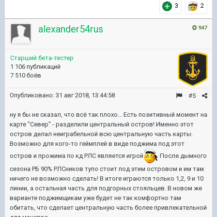
3
2
alexander54rus
947
Старший бета-тестер
1 106 публикаций
7 510 боёв
Опубликовано:
31 авг 2018, 13:44:58
#5
ну я бы не сказал, что всё так плохо... Есть позитивный момент на
карте "Север" - разделили центральный остров! Именно этот
остров делал неиграбельной всю центральную часть карты.
Возможно для кого-то геймплей в виде поджима под этот
остров и прожима по кд РЛС является игрой
После дымного
сезона РБ 90% РЛСников тупо стоит под этим островом и им там
ничего не возможно сделать! В итоге играются только 1,2, 9 и 10
линии, а остальная часть для подгорных стояльцев. В новом же
варианте поджимщикам уже будет не так комфортно там
обитать, что сделает центральную часть более привлекательной