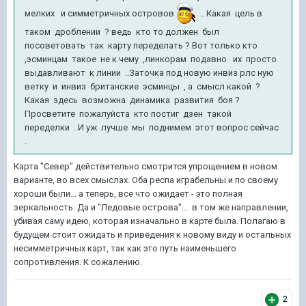
мелких и симметричных островов
.. Какая цель в
таком дроблении ? ведь кто то должен был
посоветовать так карту переделать ? Вот только кто
,эсминцам такое не к чему ,линкорам подавно их просто
выдавливают к линии ..Заточка под новую инвиз рлс ную
ветку и инвиз британские эсминцы , а смысл какой ?
Какая здесь возможна динамика развития боя ?
Просветите пожалуйста кто постиг дзен такой
переделки . И уж лучше мы поднимем этот вопрос сейчас
.
Карта "Север" действительно смотрится упрощением в новом
варианте, во всех смыслах. Оба респа играбельны и по своему
хороши были... а теперь, все что ожидает - это полная
зеркальность. Да и "Ледовые острова"... в том же направлении,
убивая саму идею, которая изначально в карте была. Полагаю в
будущем стоит ожидать и приведения к новому виду и остальных
несимметричных карт, так как это путь наименьшего
сопротивления. К сожалению.
2