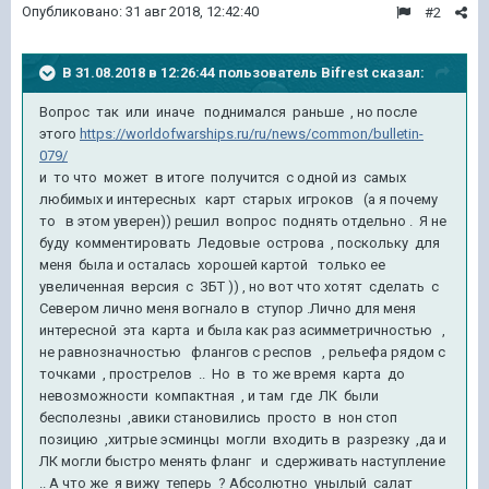
Опубликовано:
31 авг 2018, 12:42:40
#2
В 31.08.2018 в 12:26:44 пользователь
Bifrest
сказал:
Вопрос так или иначе поднимался раньше , но после
этого
https://worldofwarships.ru/ru/news/common/bulletin-
079/
и то что может в итоге получится с одной из самых
любимых и интересных карт старых игроков (а я почему
то в этом уверен)) решил вопрос поднять отдельно . Я не
буду комментировать Ледовые острова , поскольку для
меня была и осталась хорошей картой только ее
увеличенная версия с ЗБТ )) , но вот что хотят сделать с
Севером лично меня вогнало в ступор .Лично для меня
интересной эта карта и была как раз асимметричностью ,
не равнозначностью флангов с респов , рельефа рядом с
точками , прострелов .. Но в то же время карта до
невозможности компактная , и там где ЛК были
бесполезны ,авики становились просто в нон стоп
позицию ,хитрые эсминцы могли входить в разрезку ,да и
ЛК могли быстро менять фланг и сдерживать наступление
.. А что же я вижу теперь ? Абсолютно унылый салат