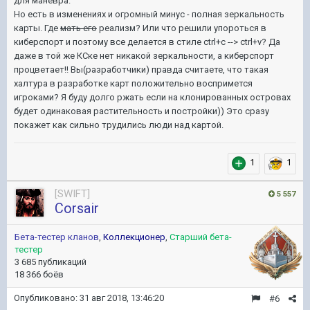
для маневра.
Но есть в изменениях и огромный минус - полная зеркальность
карты. Где
мать его
реализм? Или что решили упороться в
киберспорт и поэтому все делается в стиле ctrl+c --> ctrl+v? Да
даже в той же КСке нет никакой зеркальности, а киберспорт
процветает!! Вы(разработчики) правда считаете, что такая
халтура в разработке карт положительно воспримется
игроками? Я буду долго ржать если на клонированных островах
будет одинаковая растительность и постройки)) Это сразу
покажет как сильно трудились люди над картой.
1
1
[SWIFT]
5 557
Corsair
Бета-тестер кланов
,
Коллекционер
,
Старший бета-
тестер
3 685 публикаций
18 366 боёв
Опубликовано:
31 авг 2018, 13:46:20
#6