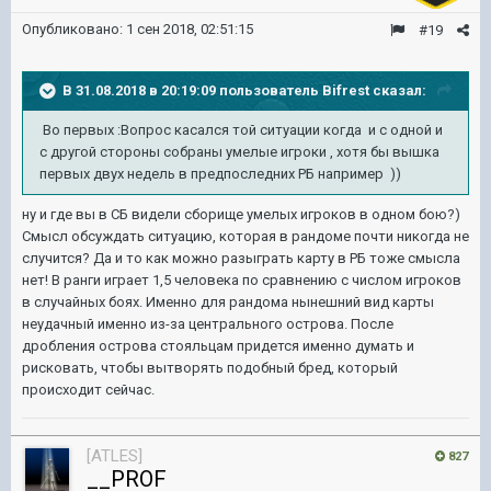
Опубликовано:
1 сен 2018, 02:51:15
#19
В 31.08.2018 в 20:19:09 пользователь
Bifrest
сказал:
Во первых :Вопрос касался той ситуации когда и с одной и
с другой стороны собраны умелые игроки , хотя бы вышка
первых двух недель в предпоследних РБ например ))
ну и где вы в СБ видели сборище умелых игроков в одном бою?)
Смысл обсуждать ситуацию, которая в рандоме почти никогда не
случится? Да и то как можно разыграть карту в РБ тоже смысла
нет! В ранги играет 1,5 человека по сравнению с числом игроков
в случайных боях. Именно для рандома нынешний вид карты
неудачный именно из-за центрального острова. После
дробления острова стояльцам придется именно думать и
рисковать, чтобы вытворять подобный бред, который
происходит сейчас.
[ATLES]
827
__PROF