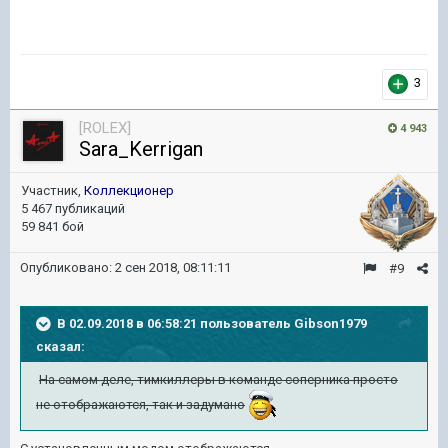
3
[ROLEX]
4 943
Sara_Kerrigan
Участник,
Коллекционер
5 467 публикаций
59 841 бой
Опубликовано:
2 сен 2018, 08:11:11
#9
В 02.09.2018 в 06:58:21 пользователь
Gibson1979
сказал:
На самом деле, тимкиллеры в команде соперника просто
не отображаются, так и задумано