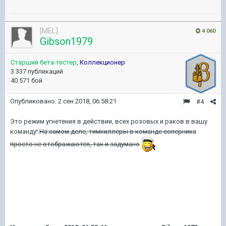
[MEL]
4 060
Gibson1979
Старший бета-тестер
,
Коллекционер
3 337 публикаций
40 571 бой
Опубликовано:
2 сен 2018, 06:58:21
#4
Это режим угнетения в действии, всех розовых и раков в вашу
команду!
На самом деле, тимкиллеры в команде соперника
просто не отображаются, так и задумано