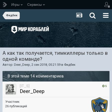
Игры
Сервисы
Фидбек
А как так получается, тимкиллеры только в
одной команде?
Автор:
Deer_Deep
,
2 сен 2018, 05:21:59
в
Фидбек
В этой теме 14 комментариев
[IT_S]
5
Deer_Deep
Участник
26 публикаций