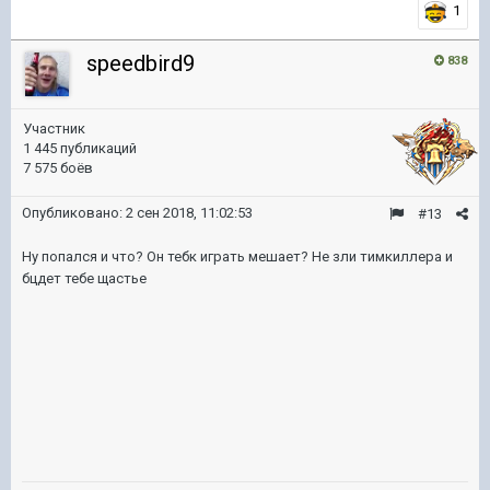
1
speedbird9
838
Участник
1 445 публикаций
7 575 боёв
Опубликовано:
2 сен 2018, 11:02:53
#13
Ну попался и что? Он тебк играть мешает? Не зли тимкиллера и
бцдет тебе щастье