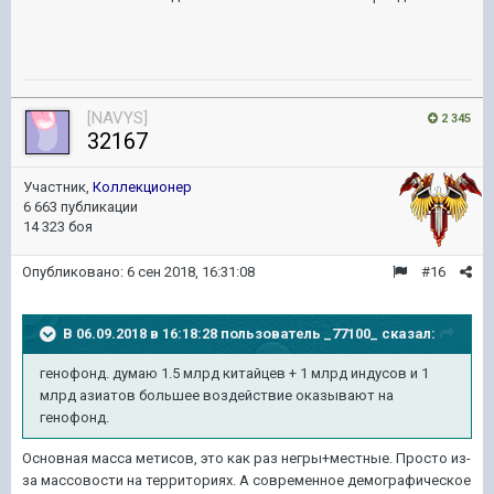
[NAVYS]
2 345
32167
Участник,
Коллекционер
6 663 публикации
14 323 боя
Опубликовано:
6 сен 2018, 16:31:08
#16
В 06.09.2018 в 16:18:28 пользователь
_77100_
сказал:
генофонд. думаю 1.5 млрд китайцев + 1 млрд индусов и 1
млрд азиатов большее воздействие оказывают на
генофонд.
Основная масса метисов, это как раз негры+местные. Просто из-
за массовости на территориях. А современное демографическое