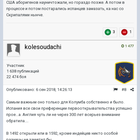
США аборигенов науничтожали, но гораздо позже. А потом в
процессе и потом постарались испанцев замазать, ка нас со
Скрипалями нынче.
3
1
kolesoudachi
1 477
Участник
1 638 публикаций
22 474 боя
Опубликовано:
6 сен 2018, 14:26:13
#8
Самым важным оно только для Колумба собственно и было.
Испания все свои преференции первооткрывательства успешно
прое...а. Англия чуть ли не через 300 лет всерьез внимание
обратила....
В 1492 открыли или в 1592, кроме индейцев никто особой
разницы не заметил бы...