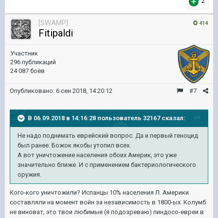
2
[SWAMP]
414
Fitipaldi
Участник
296 публикаций
24 087 боёв
Опубликовано:
6 сен 2018, 14:20:12
#7
В 06.09.2018 в 14:16:28 пользователь
32167
сказал:
Не надо поднимать еврейский вопрос. Да и первый геноцид
был ранее. Божок якобы утопил всех.
А вот уничтожение населения обоих Америк, это уже
значительно ближе. И с применением бактериологического
оружия.
Кого-кого уничтожили? Испанцы 10% населения Л. Америки
составляли на момент войн за независимость в 1800-ых. Колумб
не виноват, это твои любимые (я подозреваю) пиндосо-евреи в