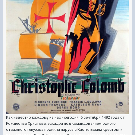
Как известно каждому из нас - сегодня, 6 сентября 1492 года от
Рождества Христова, эскадра под командованием одного
отважного генуэзца подняла паруса с Кастильским крестом, и