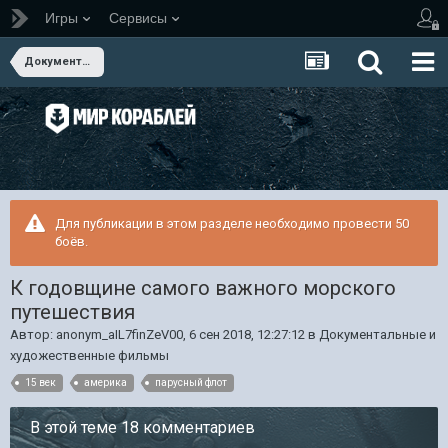
Игры
Сервисы
Документальные и художественные фильмы
Для публикации в этом разделе необходимо провести 50
боёв.
К годовщине самого важного морского
путешествия
Автор:
anonym_aIL7finZeV00
,
6 сен 2018, 12:27:12
в
Документальные и
художественные фильмы
15 век
америка
парусный флот
В этой теме 18 комментариев