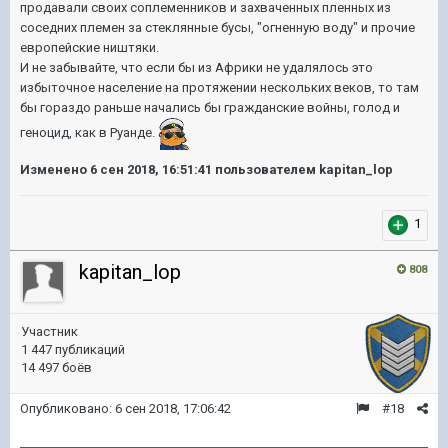
продавали своих соплеменников и захваченных пленных из
соседних племен за стеклянные бусы, "огненную воду" и прочие
европейские ништяки.
И не забывайте, что если бы из Африки не удалялось это
избыточное население на протяжении нескольких веков, то там
бы гораздо раньше начались бы гражданские войны, голод и
геноцид, как в Руанде.
Изменено
6 сен 2018, 16:51:41
пользователем kapitan_lop
1
kapitan_lop
808
Участник
1 447 публикаций
14 497 боёв
Опубликовано:
6 сен 2018, 17:06:42
#18