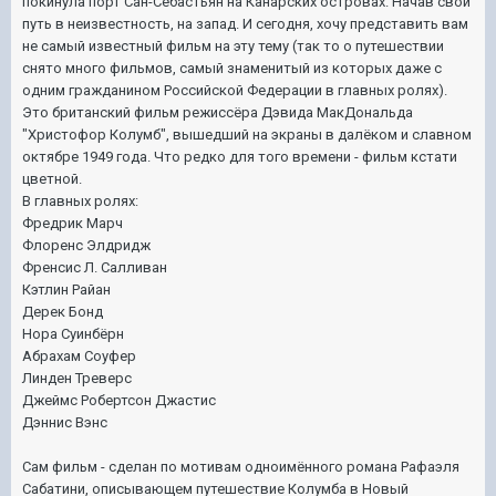
покинула порт Сан-Себастьян на Канарских островах. Начав свой
путь в неизвестность, на запад. И сегодня, хочу представить вам
не самый известный фильм на эту тему (так то о путешествии
снято много фильмов, самый знаменитый из которых даже с
одним гражданином Российской Федерации в главных ролях).
Это британский фильм режиссёра Дэвида МакДональда
"Христофор Колумб", вышедший на экраны в далёком и славном
октябре 1949 года. Что редко для того времени - фильм кстати
цветной.
В главных ролях:
Фредрик Марч
Флоренс Элдридж
Френсис Л. Салливан
Кэтлин Райан
Дерек Бонд
Нора Суинбёрн
Абрахам Соуфер
Линден Треверс
Джеймс Робертсон Джастис
Дэннис Вэнс
Сам фильм - сделан по мотивам одноимённого романа Рафаэля
Сабатини, описывающем путешествие Колумба в Новый