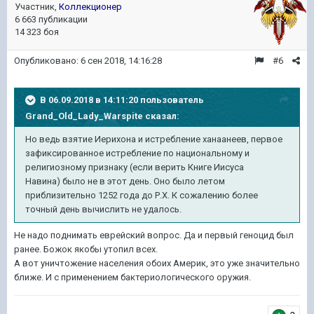
Участник,
Коллекционер
6 663 публикации
14 323 боя
Опубликовано:
6 сен 2018, 14:16:28
#6
В 06.09.2018 в 14:11:20 пользователь
Grand_Old_Lady_Warspite
сказал:
Но ведь взятие Иерихона и истребление ханаанеев, первое
зафиксированное истребление по национальному и
религиозному признаку (если верить Книге Иисуса
Навина) было не в этот день. Оно было летом
приблизительно 1252 года до Р.Х. К сожалению более
точный день вычислить не удалось.
Не надо поднимать еврейский вопрос. Да и первый геноцид был
ранее. Божок якобы утопил всех.
А вот уничтожение населения обоих Америк, это уже значительно
ближе. И с применением бактериологического оружия.