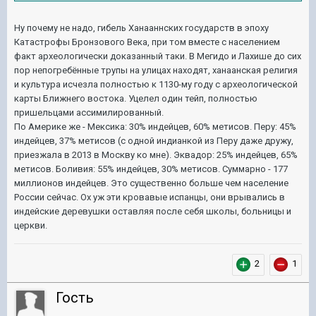
Ну почему не надо, гибель Ханааннских государств в эпоху
Катастрофы Бронзового Века, при том вместе с населением
факт археологически доказанный таки. В Мегидо и Лахише до сих
пор непогребённые трупы на улицах находят, ханаанская религия
и культура исчезла полностью к 1130-му году с археологической
карты Ближнего востока. Уцелел один тейп, полностью
пришельцами ассимилированный.
По Америке же - Мексика: 30% индейцев, 60% метисов. Перу: 45%
индейцев, 37% метисов (с одной индианкой из Перу даже дружу,
приезжала в 2013 в Москву ко мне). Эквадор: 25% индейцев, 65%
метисов. Боливия: 55% индейцев, 30% метисов. Суммарно - 177
миллионов индейцев. Это существенно больше чем население
России сейчас. Ох уж эти кровавые испанцы, они врывались в
индейские деревушки оставляя после себя школы, больницы и
церкви.
2
1
Гость