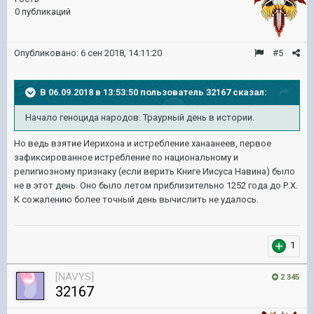
0 публикаций
Опубликовано:
6 сен 2018, 14:11:20
#5
В 06.09.2018 в 13:53:50 пользователь
32167
сказал:
Начало геноцида народов. Траурный день в истории.
Но ведь взятие Иерихона и истребление ханаанеев, первое
зафиксированное истребление по национальному и
религиозному признаку (если верить Книге Иисуса Навина) было
не в этот день. Оно было летом приблизительно 1252 года до Р.Х.
К сожалению более точный день вычислить не удалось.
1
[NAVYS]
2 345
32167