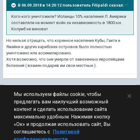
В 06.09.2018 в 14:20:12 пользователь
Fitipaldi
сказал:
Кого-кого уничтожили? Испанцы 10% населения Л. Америки
составляли на момент войн за независимость в 1800-ых.
Колумб не виноват
Но нельзя отрицать, что коренное население Кубы, Гаити и
Ямайки и других карибских островов было полностью
уничтожено или ассимилировано.
Хотя возможно, что они умерли от завезенных европейцами
болезней ( взамен подарив им свои местные ).
Подписчики
0
×
Мы используем файлы cookie, чтобы
предлагать вам наилучший возможный
ПЕРЕЙТИ К СПИСКУ ТЕМ
контент и сделать использование сайта
Документальные и художественные фильмы
максимально удобным. Нажимая кнопку
«Ок» и продолжая использовать сайт, Вы
соглашаетесь с
Политикой
конфиденциальности.
Стиль