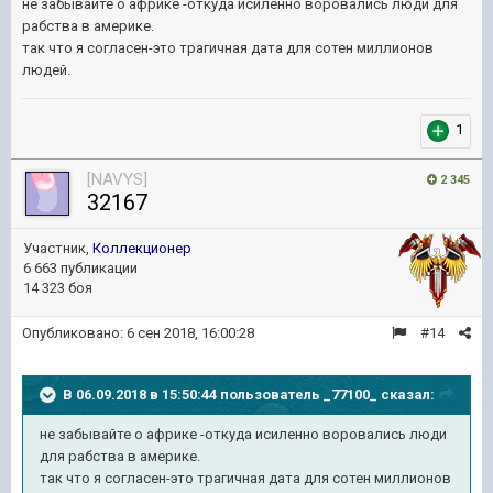
не забывайте о африке -откуда исиленно воровались люди для
рабства в америке.
так что я согласен-это трагичная дата для сотен миллионов
людей.
1
[NAVYS]
2 345
32167
Участник,
Коллекционер
6 663 публикации
14 323 боя
Опубликовано:
6 сен 2018, 16:00:28
#14
В 06.09.2018 в 15:50:44 пользователь
_77100_
сказал:
не забывайте о африке -откуда исиленно воровались люди
для рабства в америке.
так что я согласен-это трагичная дата для сотен миллионов