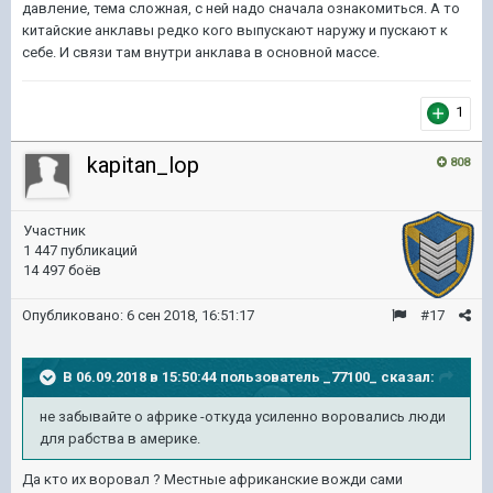
давление, тема сложная, с ней надо сначала ознакомиться. А то
китайские анклавы редко кого выпускают наружу и пускают к
себе. И связи там внутри анклава в основной массе.
1
kapitan_lop
808
Участник
1 447 публикаций
14 497 боёв
Опубликовано:
6 сен 2018, 16:51:17
#17
В 06.09.2018 в 15:50:44 пользователь
_77100_
сказал:
не забывайте о африке -откуда усиленно воровались люди
для рабства в америке.
Да кто их воровал ? Местные африканские вожди сами