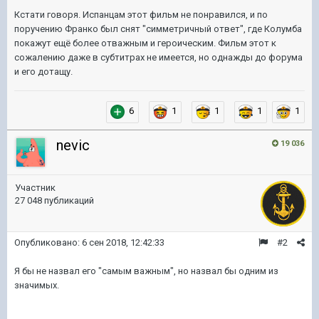
Кстати говоря. Испанцам этот фильм не понравился, и по
поручению Франко был снят "симметричный ответ", где Колумба
покажут ещё более отважным и героическим. Фильм этот к
сожалению даже в субтитрах не имеется, но однажды до форума
и его дотащу.
6
1
1
1
1
nevic
19 036
Участник
27 048 публикаций
Опубликовано:
6 сен 2018, 12:42:33
#2
Я бы не назвал его "самым важным", но назвал бы одним из
значимых.