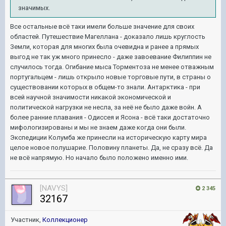
значимых.
Все остальные всё таки имели больше значение для своих
областей. Путешествие Магеллана - доказало лишь круглость
Земли, которая для многих была очевидна и ранее а прямых
выгод не так уж много принесло - даже завоевание Филиппин не
случилось тогда. Огибание мыса Торментоза не менее отважным
португальцем - лишь открыло новые торговые пути, в страны о
существовании которых в общем-то знали. Антарктика - при
всей научной значимости никакой экономической и
политической нагрузки не несла, за неё не было даже войн. А
более ранние плавания - Одиссея и Ясона - всё таки достаточно
мифологизированы и мы не знаем даже когда они были.
Экспедиции Колумба же принесли на историческую карту мира
целое новое полушарие. Половину планеты. Да, не сразу всё. Да
не всё напрямую. Но начало было положено именно ими.
[NAVYS]
2 345
32167
Участник,
Коллекционер