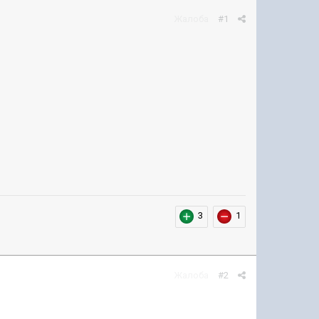
Жалоба
#1
3
1
Жалоба
#2