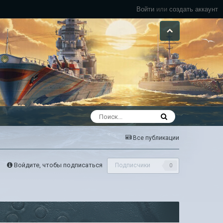
Войти
или
создать аккаунт
Все публикации
Войдите, чтобы подписаться
Подписчики
0