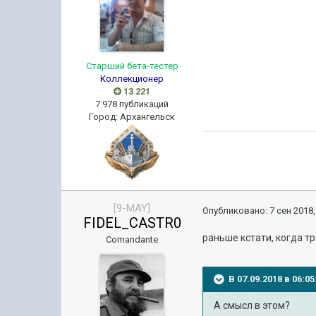
Старший бета-тестер
Коллекционер
13 221
7 978 публикаций
Город
:
Архангельск
[9-MAY]
Опубликовано:
7 сен 2018,
FIDEL_CASTR0
раньше кстати, когда т
Comandante
В 07.09.2018 в 06:
А смысл в этом?