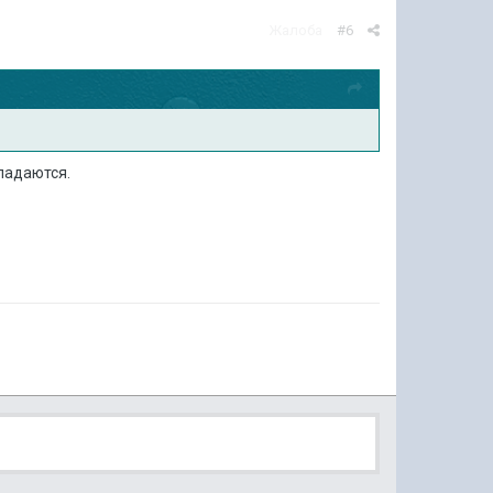
Жалоба
#6
падаются.