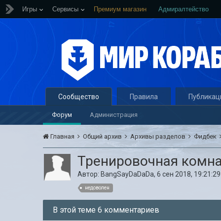
Игры
Сервисы
Премиум магазин
Адмиралтейство
Сообщество
Правила
Публикац
Форум
Администрация
Главная
Общий архив
Архивы разделов
Фидбек
Тренировочная комна
Автор:
BangSayDaDaDa
,
6 сен 2018, 19:21:29
недоволен
В этой теме 6 комментариев