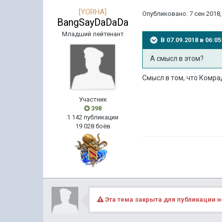
[YORHA]
Опубликовано:
7 сен 2018,
BangSayDaDaDa
Младший лейтенант
В 07.09.2018 в 06:
А смысл в этом?
Смысл в том, что Комра
Участник
398
1 142 публикации
19 028 боёв
Эта тема закрыта для публикации н