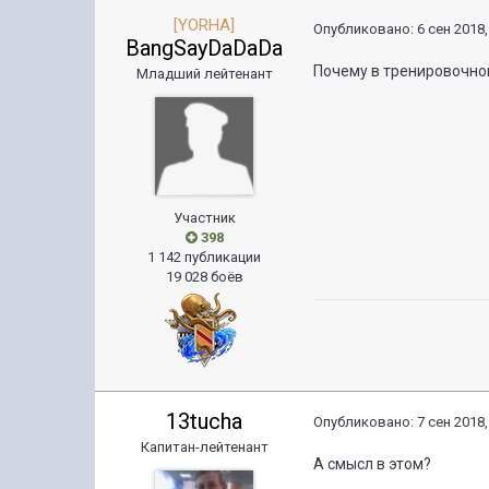
[YORHA]
Опубликовано:
6 сен 2018,
BangSayDaDaDa
Почему в тренировочно
Младший лейтенант
Участник
398
1 142 публикации
19 028 боёв
13tucha
Опубликовано:
7 сен 2018,
Капитан-лейтенант
А смысл в этом?