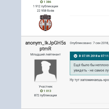
1 386
1 912 публикации
22 958 боёв
anonym_IkJpGH5s
Опубликовано:
7 сен 2018,
ptmR
Младший лейтенант
В 07.09.2018 в 07:
Ещё было бы неплохо
увидеть - не самое 
Ну тут запоминаешь кр
Участник
1 013
872 публикации