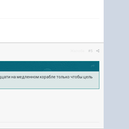
Жалоба
#5
адцати на медленном корабле только чтобы цель