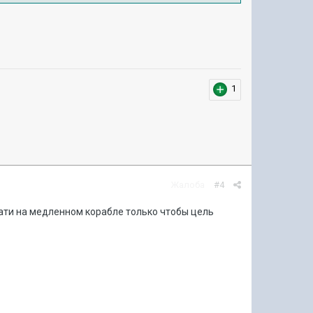
1
Жалоба
#4
цати на медленном корабле только чтобы цель