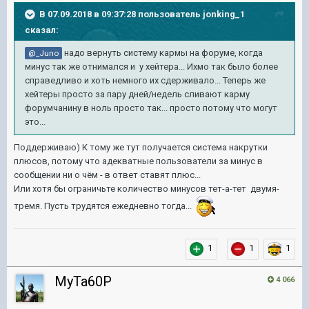
В 07.09.2018 в 09:37:28 пользователь
jonking_1
сказал:
надо вернуть систему кармы на форуме, когда
@_Juno
минус так же отнимался и у хейтера... Ихмо так было более
справедливо и хоть немного их сдерживало... Теперь же
хейтеры просто за пару дней/недель сливают карму
форумчанину в ноль просто так... просто потому что могут
это...
Поддерживаю) К тому же тут получается система накрутки
плюсов, потому что адекватные пользователи за минус в
сообщении ни о чём - в ответ ставят плюс...
Или хотя бы ограничьте количество минусов тет-а-тет двумя-
тремя. Пусть трудятся ежедневно тогда...
1
1
1
MyTa60P
4 066