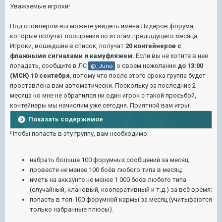
Уважаемые игроки!
Под спойлером вы можете увидеть имена Лидеров форума,
которые получат поощрения по итогам предыдущего месяца.
Игроки, вошедшие в список, получат
20 контейнеров с
флажными сигналами и камуфляжем.
Если вы не хотите в нее
попадать, сообщите в ЛС
о своем нежелании
до 13:00
@_Juno
(МСК) 10 сентября
, потому что после этого срока группа будет
проставлена вам автоматически. Поскольку за последние 2
месяца ко мне не обратился ни один игрок с такой просьбой,
контейнеры мы начислим уже сегодня. Приятной вам игры!
Показать содержимое
Чтобы попасть в эту группу, вам необходимо:
набрать больше 100 форумных сообщений за месяц;
провести не менее 100 боёв любого типа в месяц;
иметь на аккаунте не менее 1 000 боёв любого типа
(случайный, клановый, кооперативный и т.д.) за всё время;
попасть в топ-100 форумной кармы за месяц (учитываются
только набранные плюсы).