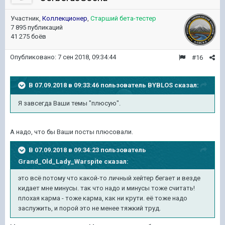
Участник,
Коллекционер
,
Старший бета-тестер
7 895 публикаций
41 275 боёв
Опубликовано:
7 сен 2018, 09:34:44
#16
В 07.09.2018 в 09:33:46 пользователь
BYBLOS
сказал:
Я завсегда Ваши темы "плюсую".
А надо, что бы Ваши посты плюсовали.
В 07.09.2018 в 09:34:23 пользователь
Grand_Old_Lady_Warspite
сказал:
это всё потому что какой-то личный хейтер бегает и везде
кидает мне минусы. так что надо и минусы тоже считать!
плохая карма - тоже карма, как ни крути. её тоже надо
заслужить, и порой это не менее тяжкий труд.