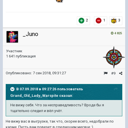
2
1
3
_Juno
4 825
Участник
1 641 публикация
Опубликовано:
7 сен 2018, 09:31:27
#9
В 07.09.2018 в 09:27:26 пользователь
Grand_Old_Lady_Warspite
сказал:
Не вижу себя. Что за несправедливость? Вроде бы я
тщательно следил и вёл учёт.
Не вижу вас в выгрузке, так что, скорее всего, недобрали по
карме. Пусть вам повезет в следующем месяце :)