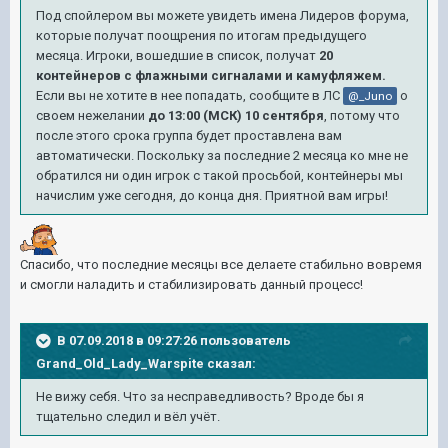
Под спойлером вы можете увидеть имена Лидеров форума,
которые получат поощрения по итогам предыдущего
месяца. Игроки, вошедшие в список, получат
20
контейнеров с флажными сигналами и камуфляжем.
Если вы не хотите в нее попадать, сообщите в ЛС
о
@_Juno
своем нежелании
до 13:00 (МСК) 10 сентября
, потому что
после этого срока группа будет проставлена вам
автоматически. Поскольку за последние 2 месяца ко мне не
обратился ни один игрок с такой просьбой, контейнеры мы
начислим уже сегодня, до конца дня. Приятной вам игры!
Спасибо, что последние месяцы все делаете стабильно вовремя
и смогли наладить и стабилизировать данный процесс!
В 07.09.2018 в 09:27:26 пользователь
Grand_Old_Lady_Warspite
сказал:
Не вижу себя. Что за несправедливость? Вроде бы я
тщательно следил и вёл учёт.