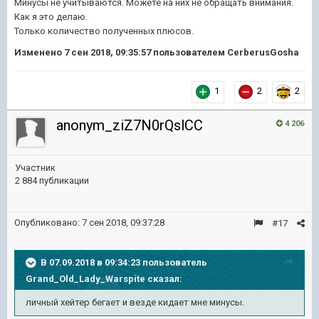
Минусы не учитываются. Можете на них не обращать внимания.
Как я это делаю.
Только количество полученных плюсов.
Изменено
7 сен 2018, 09:35:57
пользователем CerberusGosha
1
2
2
anonym_ziZ7N0rQslCC
4 206
Участник
2 884 публикации
Опубликовано:
7 сен 2018, 09:37:28
#17
В 07.09.2018 в 09:34:23 пользователь
Grand_Old_Lady_Warspite
сказал:
личный хейтер бегает и везде кидает мне минусы.