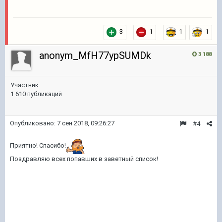
3
1
1
1
anonym_MfH77ypSUMDk
3 188
Участник
1 610 публикаций
Опубликовано:
7 сен 2018, 09:26:27
#4
Приятно! Спасибо!
Поздравляю всех попавших в заветный список!