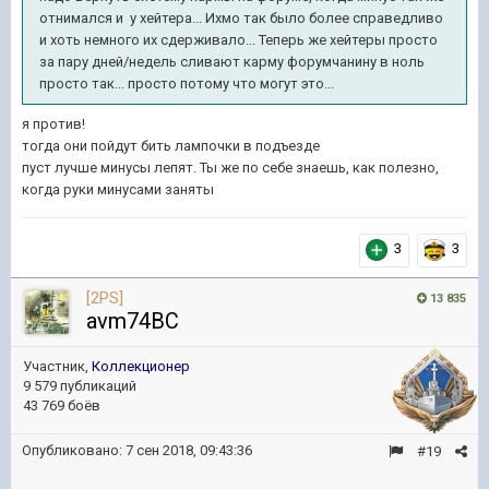
отнимался и у хейтера... Ихмо так было более справедливо
и хоть немного их сдерживало... Теперь же хейтеры просто
за пару дней/недель сливают карму форумчанину в ноль
просто так... просто потому что могут это...
я против!
тогда они пойдут бить лампочки в подъезде
пуст лучше минусы лепят. Ты же по себе знаешь, как полезно,
когда руки минусами заняты
3
3
[2PS]
13 835
avm74BC
Участник,
Коллекционер
9 579 публикаций
43 769 боёв
Опубликовано:
7 сен 2018, 09:43:36
#19