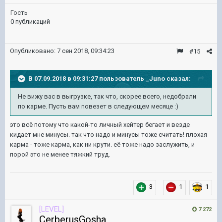
Гость
0 публикаций
Опубликовано:
7 сен 2018, 09:34:23
#15
В 07.09.2018 в 09:31:27 пользователь
_Juno
сказал:
Не вижу вас в выгрузке, так что, скорее всего, недобрали
по карме. Пусть вам повезет в следующем месяце :)
это всё потому что какой-то личный хейтер бегает и везде
кидает мне минусы. так что надо и минусы тоже считать! плохая
карма - тоже карма, как ни крути. её тоже надо заслужить, и
порой это не менее тяжкий труд.
3
1
1
[LEVEL]
7 272
CerberusGosha