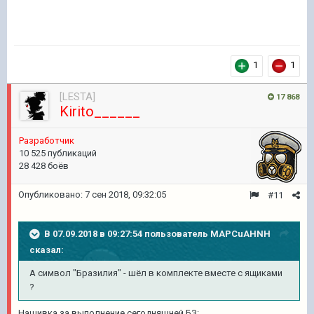
1
1
[LESTA]
17 868
Kirito______
Разработчик
10 525 публикаций
28 428 боёв
Опубликовано:
7 сен 2018, 09:32:05
#11
В 07.09.2018 в 09:27:54 пользователь
MAPCuAHNH
сказал:
А символ "Бразилия" - шёл в комплекте вместе с ящиками
?
Нашивка за выполнение сегодняшней БЗ: