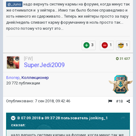
надо вернуть систему кармы на форуме, когда минус так
@_Juno
же отнимался и у хейтера... Ихмо так было более справедливо и
хоть немного их сдерживало... Теперь же хейтеры просто за пару
дней/недель сливают карму форумчанину в ноль просто так...
просто потому что могут это...
3
1
1
[FW]
31 637
SuperJedi2009
Блогер
,
Коллекционер
20 772 публикации
Опубликовано:
7 сен 2018, 09:42:46
#18
В 07.09.2018 в 09:37:28 пользователь
jonking_1
сказал:
надо вернуть систему кармы на форуме, когда минус так же