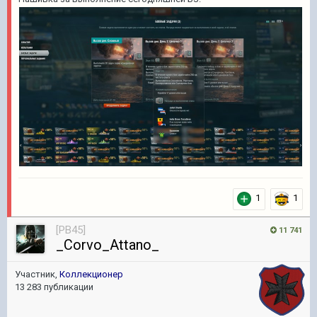
1
1
[PB45]
11 741
_Corvo_Attano_
Участник,
Коллекционер
13 283 публикации