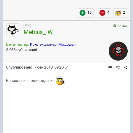
16
4
2
[SK]
17 953
Mebius_lW
Бета-тестер
,
Коллекционер
,
Мододел
6 968 публикаций
Опубликовано:
7 сен 2018, 09:20:54
#2
Начисления произведены!