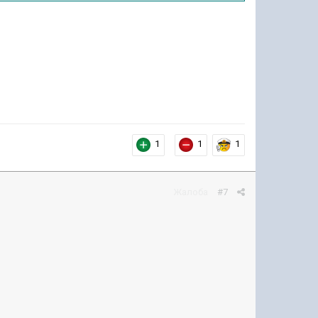
1
1
1
Жалоба
#7