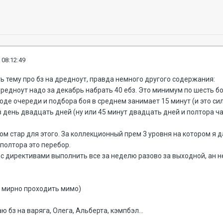
 08:12:49
ть тему про бз на дредноут, правда немного другого содержания:
редноут надо за декабрь набрать 40 ебз. Это минимум по шесть б
де очереди и подбора боя в среднем занимает 15 минут (и это сил
 день двадцать дней (ну или 45 минут двадцать дней и полтора час
ом стар для этого. За коллекционный прем 3 уровня на котором я
- полтора это перебор.
с директивами выполнить все за неделю разово за выходной, ан н
о мирно проходить мимо)
 бз на варяга, Олега, Альберта, кэмпбэл...