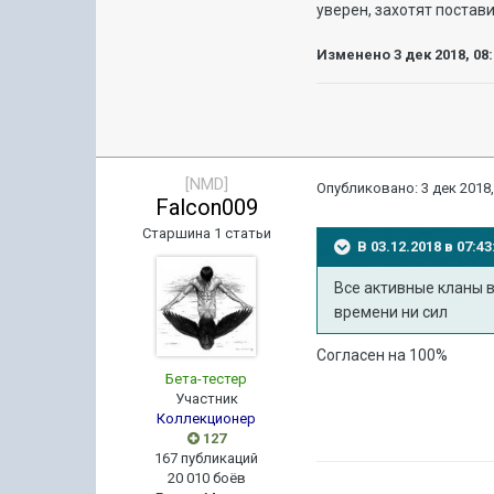
уверен, захотят постави
Изменено
3 дек 2018, 08
[NMD]
Опубликовано:
3 дек 2018,
Falcon009
Старшина 1 статьи
В 03.12.2018 в 07:
Все активные кланы в
времени ни сил
Согласен на 100%
Бета-тестер
Участник
Коллекционер
127
167 публикаций
20 010 боёв