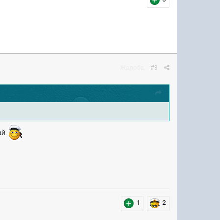
Жалоба
#3
ай.
1
2