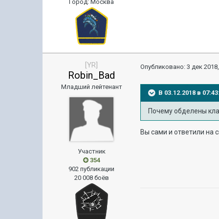
Город
:
Москва
[YR]
Опубликовано:
3 дек 2018,
Robin_Bad
Младший лейтенант
В 03.12.2018 в 07:
Почему обделены кла
Вы сами и ответили на 
Участник
354
902 публикации
20 008 боёв