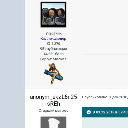
Участник
Коллекционер
1 270
951 публикация
44 229 боёв
Город
:
Москва
anonym_ukzL6n25
Опубликовано:
3 дек 2018,
sREh
Старший матрос
В 03.12.2018 в 07: