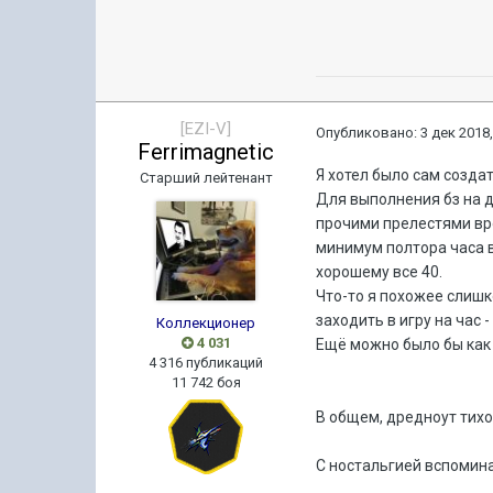
[EZI-V]
Опубликовано:
3 дек 2018,
Ferrimagnetic
Я хотел было сам созда
Старший лейтенант
Для выполнения бз на д
прочими прелестями вро
минимум полтора часа в
хорошему все 40.
Что-то я похожее слишк
заходить в игру на час 
Коллекционер
4 031
Ещё можно было бы как 
4 316 публикаций
11 742 боя
В общем, дредноут тих
С ностальгией вспоминаю