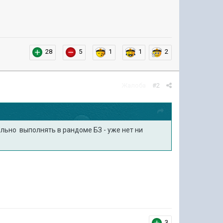
28
5
1
1
2
Жалоба
#2
льно выполнять в рандоме БЗ - уже нет ни
3