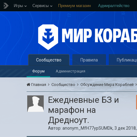
Игры
Сервисы
Премиум магазин
Адмиралтейство
Сообщество
Правила
Публикац
Форум
Администрация
Главная
Сообщество
Обсуждение Мира Кораблей
Ежедневные БЗ и
марафон на
Дредноут.
Автор:
anonym_MfH77ypSUMDk
,
3 дек 2018,