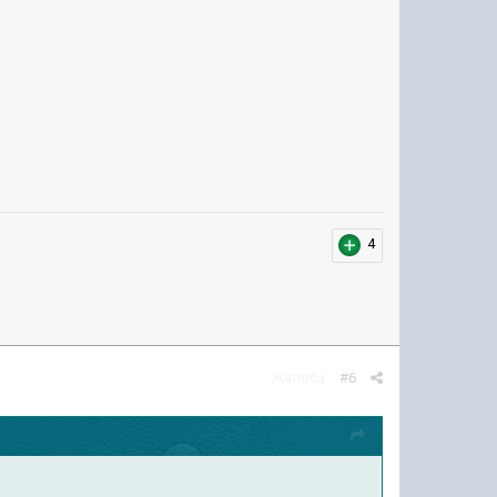
4
Жалоба
#6