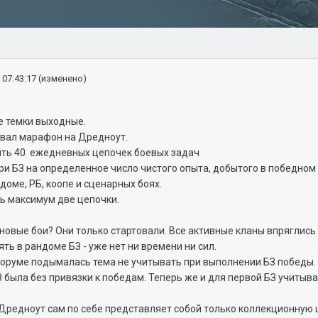
 07:43:17
(изменено)
е темки выходные.
товал марафон на Дредноут.
нить 40 ежедневных цепочек боевых задач
три БЗ на определенное число чистого опыта, добытого в победном
оме, РБ, коопе и сценарных боях.
ь максимум две цепочки.
новые бои? Они только стартовали. Все активные кланы впряглись
ь в рандоме БЗ - уже нет ни времени ни сил.
 форуме подымалась тема не учитывать при выполнении БЗ победы
была без привязки к победам. Теперь же и для первой БЗ учитыва
Дредноут сам по себе представляет собой только коллекционную це