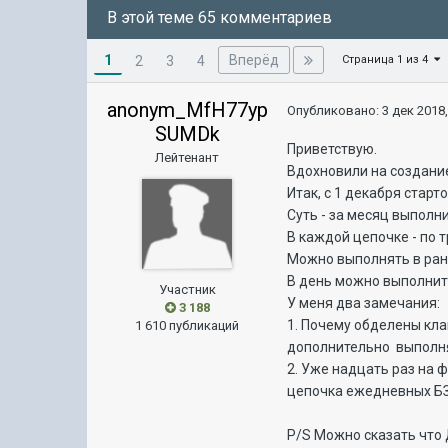
В этой теме 65 комментариев
1
Вперёд
2
3
4
Страница 1 из 4
anonym_MfH77yp
Опубликовано:
3 дек 2018,
SUMDk
Приветствую.
Лейтенант
Вдохновили на создани
Итак, с 1 декабря стар
Суть - за месяц выпол
В каждой цепочке - по 
Можно выполнять в ранд
В день можно выполнит
Участник
У меня два замечания:
3 188
1. Почему обделены кла
1 610 публикаций
дополнительно выполнят
2. Уже надцать раз на
цепочка ежедневных БЗ 
P/S Можно сказать что 