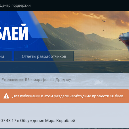
Центр поддержки
ии
Ответы разработчиков
Ежедневные БЗ и марафон на Дредноут.
Для публикации в этом разделе необходимо провести 50 боёв.
 07:43:17
в
Обсуждение Мира Кораблей