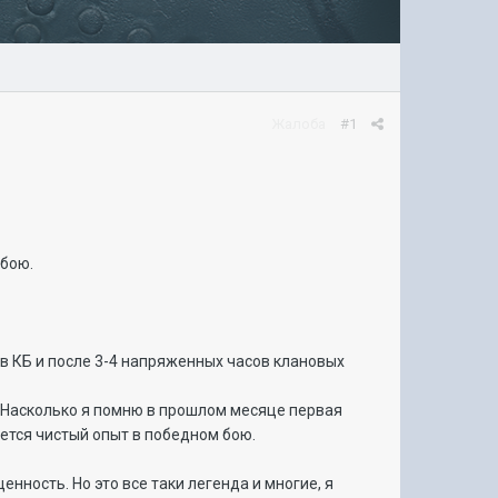
Жалоба
#1
 бою.
 в КБ и после 3-4 напряженных часов клановых
. Насколько я помню в прошлом месяце первая
ется чистый опыт в победном бою.
нность. Но это все таки легенда и многие, я