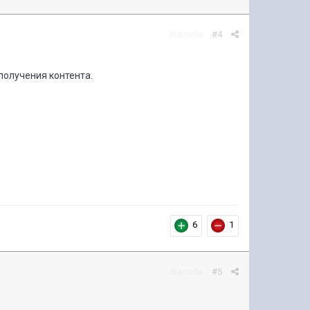
Жалоба
#4
получения контента.
6
1
Жалоба
#5