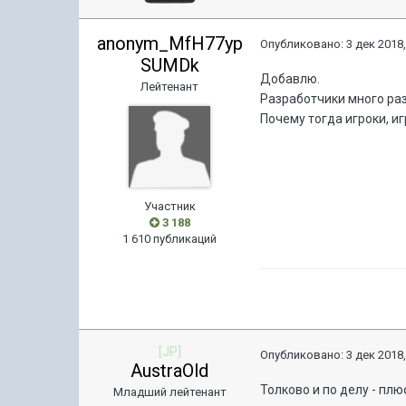
anonym_MfH77yp
Опубликовано:
3 дек 2018,
SUMDk
Добавлю.
Лейтенант
Разработчики много раз
Почему тогда игроки, 
Участник
3 188
1 610 публикаций
[JP]
Опубликовано:
3 дек 2018,
AustraOld
Толково и по делу - пл
Младший лейтенант