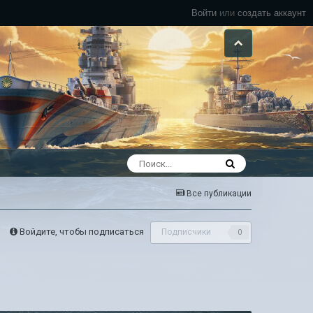
Войти
или
создать аккаунт
Все публикации
Войдите, чтобы подписаться
Подписчики
0