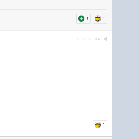
1
1
Жалоба
#4
1