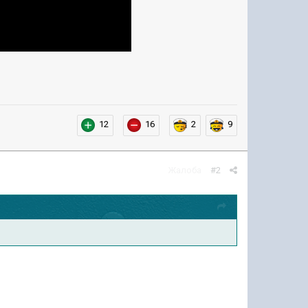
12
16
2
9
Жалоба
#2