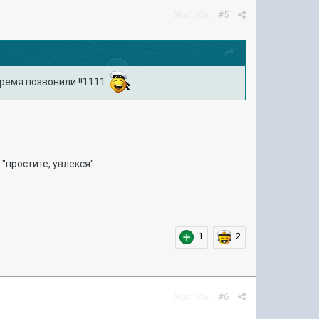
Жалоба
#5
время позвонили !!1111
л "простите, увлекся"
1
2
Жалоба
#6