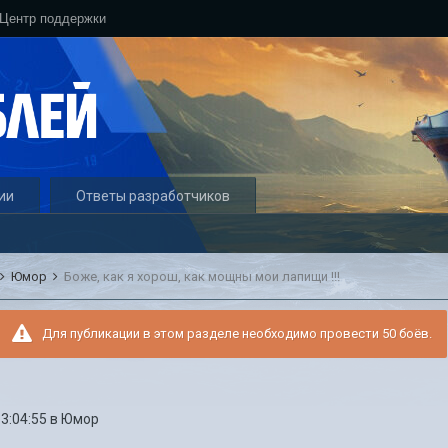
Центр поддержки
ии
Ответы разработчиков
Юмор
Боже, как я хорош, как мощны мои лапищи !!!
Для публикации в этом разделе необходимо провести 50 боёв.
13:04:55
в
Юмор