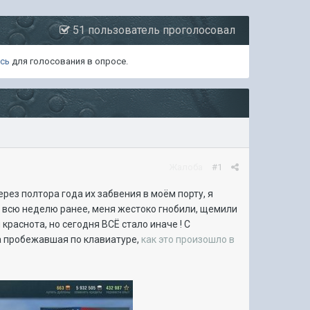
51 пользователь проголосовал
есь
для голосования в опросе.
Жалоба
#1
рез полтора года их забвения в моём порту, я
к и всю неделю ранее, меня жестоко гнобили, щемили
краснота, но сегодня ВСЁ стало иначе ! С
ка пробежавшая по клавиатуре,
как это произошло в