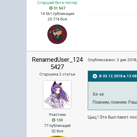
Старший бета-тестер
31 547
14 561 публикация
20 774 боя
RenamedUser_124
Опубликовано:
3 дек 2018,
5427
Старшина 2 статьи
В 03.12.2018 в 13:
Хе-хе
Помним, помним. Раш
Участник
Цыц ! Это был пакет-ло
100
77 публикаций
52 боя