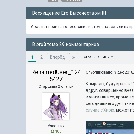
Восхищение Его Высочеством !!!
У вас нет прав на голосование в этом опросе, или на 
В этой теме 29 комментариев
1
Вперёд
2
Страница 1 из 2
RenamedUser_124
Опубликовано:
3 дек 2018,
5427
Камрады, буду краток !
Старшина 2 статьи
вдруг, совершенно внез
и унижали все, кроме аф
сегодняшнего дня я - н
случае с Хирю
, может п
Участник
100