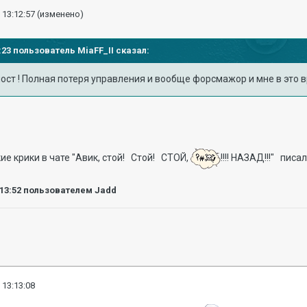
 13:12:57
(изменено)
10:23 пользователь
MiaFF_II
сказал:
лост ! Полная потеря управления и вообще форсмажор и мне в это 
ие крики в чате "Авик, стой! Стой! СТОЙ,
!!!! НАЗАД!!!" писа
:13:52
пользователем Jadd
 13:13:08