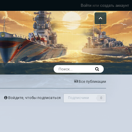
Войти
или
создать аккаунт
Все публикации
Войдите, чтобы подписаться
Подписчики
0