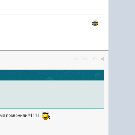
1
Жалоба
#3
емя позвонили !!1111