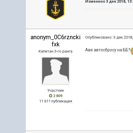
Изменено
3 дек 2018, 13
anonym_0C6rzncki
Опубликовано:
3 дек 2018,
fxk
Аве автосбросу на ББ?
Капитан 3-го ранга
Участник
2 809
11 611 публикация