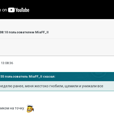
:08:10
пользователем MiaFF_II
 13:08:36
04:55 пользователь
MiaFF_II
сказал:
не
делю ранее, меня жестоко гнобили, щемили и ун
ижали все
иком на точку.