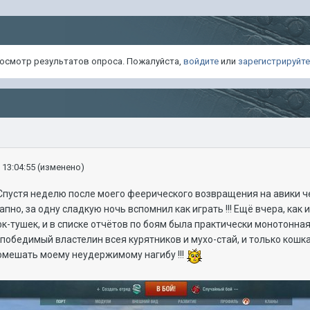
просмотр результатов опроса. Пожалуйста,
войдите
или
зарегистрируйт
 13:04:55
(изменено)
 Спустя неделю после моего феерического возвращения на авики че
апно, за одну сладкую ночь вспомнил как играть !!! Ещё вчера, ка
к-тушек, и в списке отчётов по боям была практически монотонная 
епобедимый властелин всея курятников и мухо-стай, и только кош
омешать моему неудержимому нагибу !!!