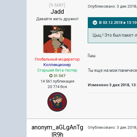
[9-MAY]
Опубликовано:
3 дек 2018,
Jadd
Давайте жить дружно!
В 03.12.2018 в 13:
Цыц ! Это был пакет-
Гыы.
Глобальный модератор
Коллекционер
Ты еще на мои паническ
Старший бета-тестер
31 547
14 561 публикация
Изменено
3 дек 2018, 13
20 774 боя
anonym_aGLgAnTg
Опубликовано:
3 дек 2018,
lR9h