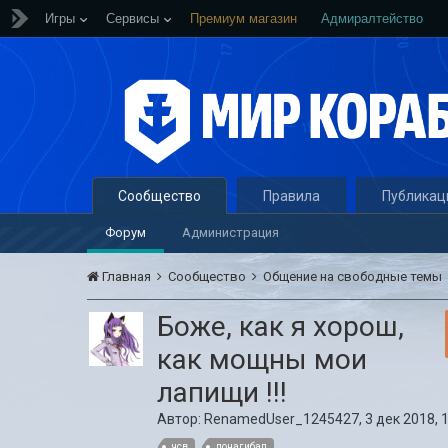
Игры
Сервисы
Премиум магазин
Адмиралтейство
Сообщество
Правила
Публикац
Форум
Администрация
Главная
Сообщество
Общение на свободные темы
Боже, как я хорош,
как мощны мои
лапищи !!!
Автор:
RenamedUser_1245427
,
3 дек 2018, 
чсв
понагибал