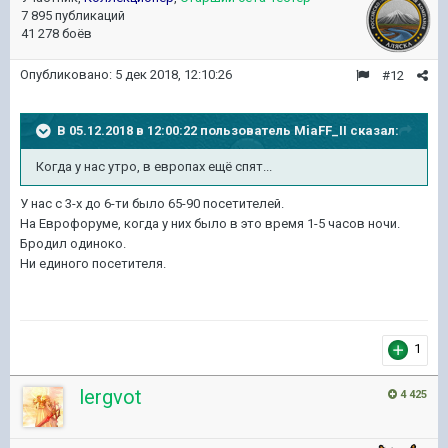
7 895 публикаций
41 278 боёв
Опубликовано:
5 дек 2018, 12:10:26
#12
В 05.12.2018 в 12:00:22 пользователь
MiaFF_II
сказал:
Когда у нас утро, в европах ещё спят...
У нас с 3-х до 6-ти было 65-90 посетителей.
На Еврофоруме, когда у них было в это время 1-5 часов ночи.
Бродил одиноко.
Ни единого посетителя.
1
lergvot
4 425