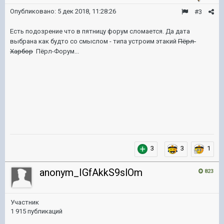
Опубликовано:
5 дек 2018, 11:28:26
#3
Есть подозрение что в пятницу форум сломается. Да дата
выбрана как будто со смыслом - типа устроим этакий
Пёрл-
Харбор
Пёрл-Форум...
3
3
1
anonym_IGfAkkS9slOm
823
Участник
1 915 публикаций