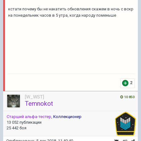
кстати почему бы не накатить обновления скажем в ночь с вскр
на понедельник часов в 5 утра, когда народу поменьше
2
[W_WST]
10 850
Temnokot
Старший альфа-тестер
,
Коллекционер
13 052 публикации
25 442 боя
Опубликовано:
5 дек 2018, 11:40:40