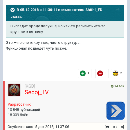
В 05.12.2018 в 11:30:11 пользователь
Shtihl_FD
сказал:
Выглядит вроде получше, но как-то релизить что-то
крупное в пятницу...
Это — не очень крупное, чисто структура.
Функционал подъедет чуть позже.
1
1
2
[KGB]
24 667
Sedoj_LV
Pазработчик
10 848 публикаций
18 009 боёв
Опубликовано:
5 дек 2018, 11:37:06
#7