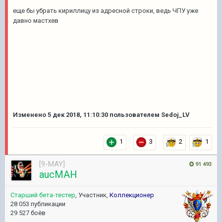
еще бы убрать кириллицу из адресной строки, ведь ЧПУ уже
давно мастхев
Изменено
5 дек 2018, 11:10:30
пользователем Sedoj_LV
1
3
2
1
[9-MAY]
91 493
aucMAH
Старший бета-тестер
, Участник,
Коллекционер
28 053 публикации
29 527 боёв