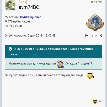
[2PS]
13 835
avm74BC
Участник,
Коллекционер
9 579 публикаций
43 769 боёв
Опубликовано:
5 дек 2018, 12:45:43
#19
В 05.12.2018 в 12:43:33 пользователь
Ssupersvintuss
сказал:
Не вижу раздел для мододелов
. Он куда "поедет"?
Он будет виден при наличии соответствующего мода...
4