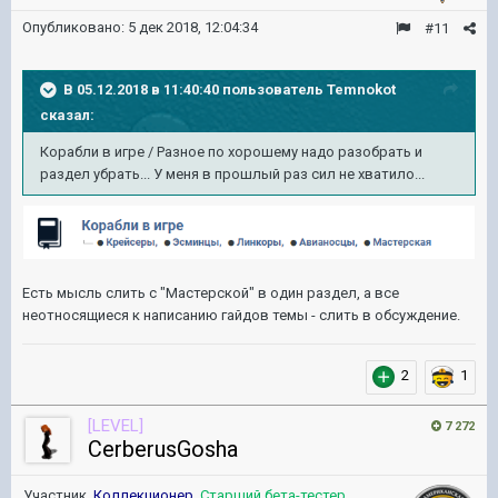
Опубликовано:
5 дек 2018, 12:04:34
#11
В 05.12.2018 в 11:40:40 пользователь
Temnokot
сказал:
Корабли в игре / Разное по хорошему надо разобрать и
раздел убрать... У меня в прошлый раз сил не хватило...
Есть мысль слить с "Мастерской" в один раздел, а все
неотносящиеся к написанию гайдов темы - слить в обсуждение.
2
1
[LEVEL]
7 272
CerberusGosha
Участник,
Коллекционер
,
Старший бета-тестер