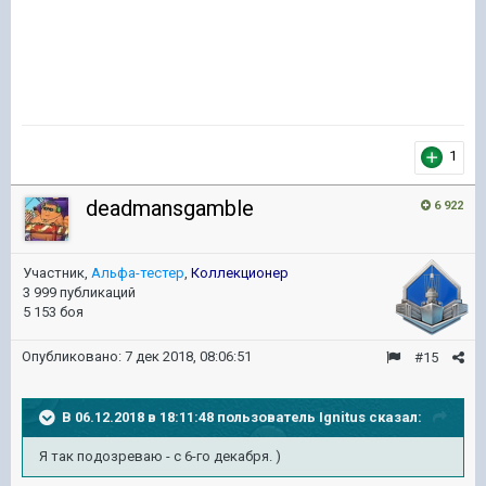
1
deadmansgamble
6 922
Участник,
Альфа-тестер
,
Коллекционер
3 999 публикаций
5 153 боя
Опубликовано:
7 дек 2018, 08:06:51
#15
В 06.12.2018 в 18:11:48 пользователь
Ignitus
сказал:
Я так подозреваю - с 6-го декабря. )