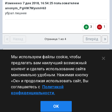
Изменено
7 дек 2018, 16:54:25
пользователем
anonym_PgHW7WyxmH63
убрал лишнее
3
1
Назад
Вперёд
Страница 1 из 4
Подписчики
2
×
Мы используем файлы cookie, чтобы
предлагать вам наилучший возможный
ПЕРЕЙТИ К СПИСКУ ТЕМ
контент и сделать использование сайта
Общий тест
максимально удобным. Нажимая кнопку
«Ок» и продолжая использовать сайт, Вы
соглашаетесь с
Политикой
конфиденциальности.
Стиль
OK
Powered by Invision Community