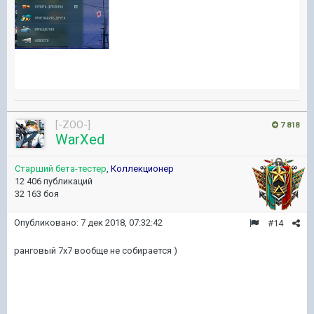
[-ZOO-]
7 818
WarXed
Старший бета-тестер
,
Коллекционер
12 406 публикаций
32 163 боя
Опубликовано:
7 дек 2018, 07:32:42
#14
ранговый 7х7 вообще не собирается )