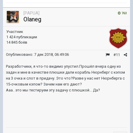
[PAPUA]
763
Olaneg
Участник
1 424 публикации
14 845 боёв
Опубликовано:
7 дек 2018, 06:49:06
#11
Разработчики, я что-то видимо упустил.Прошёл вчера одну из
задач и мне в качестве плюшки дали корабль Нюрнберг с кэпом
на 3 очка и слот в придачу. Это что?Разве у нас нет Нюрнберга с
15-очковым кэпом? Зачем нам его дают?
Ааа.. это мы тестируем эту задачу с плюшкой... Да?