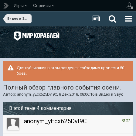
Игры
Сервисы
Видео и Звук
Для публикации в этом разделе необходимо провести 50
боёв.
Полный обзор главного события осени.
Автор:
anonym_yEcx625DvI9C
,
8 дек 2018, 08:06:16
в
Видео и Звук
В этой теме 4 комментария
anonym_yEcx625DvI9C
27