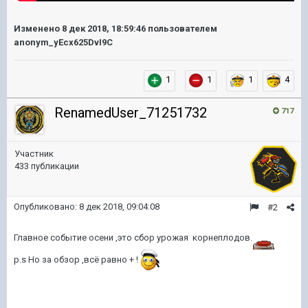
Изменено
8 дек 2018, 18:59:46
пользователем
anonym_yEcx625DvI9C
1
1
1
4
RenamedUser_71251732
717
Участник
433 публикации
Опубликовано:
8 дек 2018, 09:04:08
#2
Главное событие осени ,это сбор урожая корнеплодов.
p.s Но за обзор ,всё равно + !