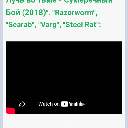
Бой (2018)
''. ''Razorworm'',
''Scarab'', ''Varg'', ''Steel Rat'':