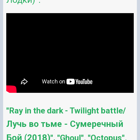
''Ray in the dark - Twilight battle/
Лучь во тьме - Сумеречный
Бой (2018)
''. ''Ghoul'', ''Octopus'',