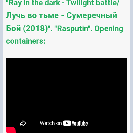
''Ray in the dark - Twilight battle/
Лучь во тьме - Сумеречный
Бой (2018)
''. ''Rasputin''. Opening
containers: