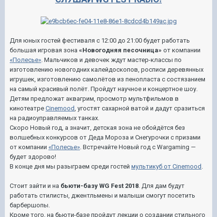
Для юных гостей фестиваля с 12:00 до 21:00 будет работать
большая игровая зона
«Новогодняя песочница»
от компании
«Полесье»
. Мальчиков и девочек ждут мастер-классы по
изготовлению новогодних калейдоскопов, росписи деревянных
игрушек, изготовлению самолётов из пенопласта с состязанием
на самый красивый полёт. Пройдут научное и концертное шоу.
Детям предложат аквагрим, просмотр мультфильмов в
кинотеатре
Cinemood
, угостят сахарной ватой и дадут сразиться
на радиоуправляемых танках.
Скоро Новый год, а значит, детская зона не обойдётся без
волшебных конкурсов от Деда Мороза и Снегурочки с призами
от компании
«Полесье»
. Встречайте Новый год с Wargaming —
будет здорово!
В конце дня мы разыграем среди гостей
мультикуб от Cinemood
.
Стоит зайти и на
бьюти-базу WG Fest 2018
. Для дам будут
работать стилисты, джентльмены и малыши смогут посетить
барбершопы.
Кроме того, на бьюти-базе пройдут лекции о создании стильного