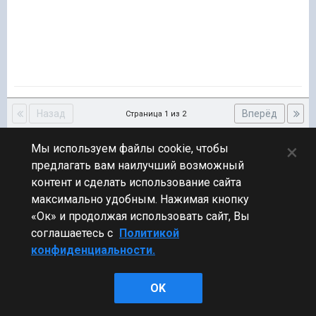
Назад
Вперёд
Страница 1 из 2
×
Мы используем файлы cookie, чтобы
Эта тема закрыта для публикации новых ответов.
предлагать вам наилучший возможный
контент и сделать использование сайта
максимально удобным. Нажимая кнопку
Подписчики
1
«Ок» и продолжая использовать сайт, Вы
соглашаетесь с
Политикой
ПЕРЕЙТИ К СПИСКУ ТЕМ
конфиденциальности.
Новости
OK
Стиль