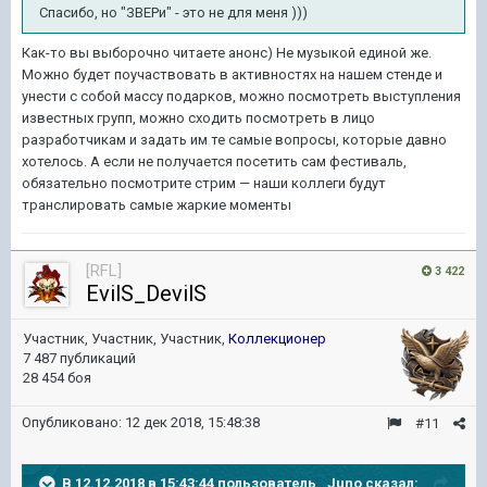
Спасибо, но "ЗВЕРи" - это не для меня )))
Как-то вы выборочно читаете анонс) Не музыкой единой же.
Можно будет поучаствовать в активностях на нашем стенде и
унести с собой массу подарков, можно посмотреть выступления
известных групп, можно сходить посмотреть в лицо
разработчикам и задать им те самые вопросы, которые давно
хотелось. А если не получается посетить сам фестиваль,
обязательно посмотрите стрим — наши коллеги будут
транслировать самые жаркие моменты
[RFL]
3 422
EvilS_DevilS
Участник, Участник, Участник,
Коллекционер
7 487 публикаций
28 454 боя
Опубликовано:
12 дек 2018, 15:48:38
#11
В 12.12.2018 в 15:43:44 пользователь
_Juno
сказал: