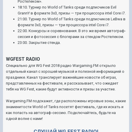
Ростелеком».
18:10. Турнир по World of Tanks среди подписчиков Evil
GrannY в формате 3х3, призы — три процессора intel Core i7.
21:00. Турнир по World of Tanks среди подписчиков LeBwa в
формате 3х3, призы — три процессора intel Core i7.
22:00. Конкурсы и соревнования. В это же время автограф-
сессия и фотосессия с блогерами за стендом Ростелеком.
23:00. Закрытие стенда.
WGFEST RADIO
Специально для WG Fest 2018 радио Wargaming.FM открыло
отдельный канал с хорошей музыкой и полезной информацией о
празднике. Канал транслирует важнейшие новости об играх,
представленных на фестивале, и рассказывает, что ожидает
тебя на WG Fest, какие будут активности и призы за участие.
Wargaming.FM подскажет, где расположены игровые зоны, какие
знаменитости World of Tanks посетят фестиваль, где их искать и
как попасть на автограф-сессию. Подключайтесь, будьте на
одной волне с нами!
СЛУШАЙ WG FEST RADIO!