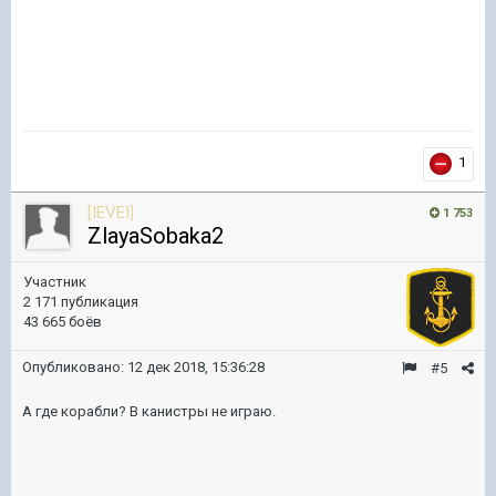
1
[IEVEI]
1 753
ZlayaSobaka2
Участник
2 171 публикация
43 665 боёв
Опубликовано:
12 дек 2018, 15:36:28
#5
А где корабли? В канистры не играю.