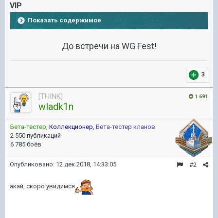
VIP
Показать содержимое
До встречи на WG Fest!
3
[THINK]
1 691
wladk1n
Бета-тестер
,
Коллекционер
,
Бета-тестер кланов
2 550 публикаций
6 785 боёв
Опубликовано:
12 дек 2018, 14:33:05
#2
акай, скоро увидимся