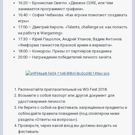
16:20 — Бронислав Свигло. «Движок CORE, или Чем
занимается программист графики».
16:40 — София Чебанова. «Как игроки помогают создавать
игры».
17:00 — Дмитрий Кироль. «Talents, challenge us: как попасть
на работу в Wargaming».
17:30 — Юрий Пашолок, Андрей Уланов, Вадим Антонов.
«Униформа танкистов Красной армии и вермахта».
18:00 — Конкурсы. Призы от партнёров праздника.
20:00 — Награждение победителей личного зачёта.
Распечатайте пригласительный на WG Fest 2018.
Возьмите с собой паспорт или другой документ для
удостоверения личности.
Не берите с собой на фестиваль запрещённые предметы и
соблюдайте правила поведения (под спойлером ниже
раздела «Ответы на вопросы»).
Проверьте, через какой вход вы должны входить на
фестиваль: