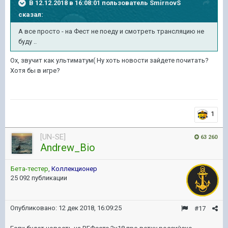
В 12.12.2018 в 16:08:01 пользователь
SmirnovS
сказал:
А все просто - на Фест не поеду и смотреть трансляцию не
буду ..
Ох, звучит как ультиматум( Ну хоть новости зайдете почитать?
Хотя бы в игре?
1
[UN-SE]
63 260
Andrew_Bio
Бета-тестер
,
Коллекционер
25 092 публикации
Опубликовано:
12 дек 2018, 16:09:25
#17