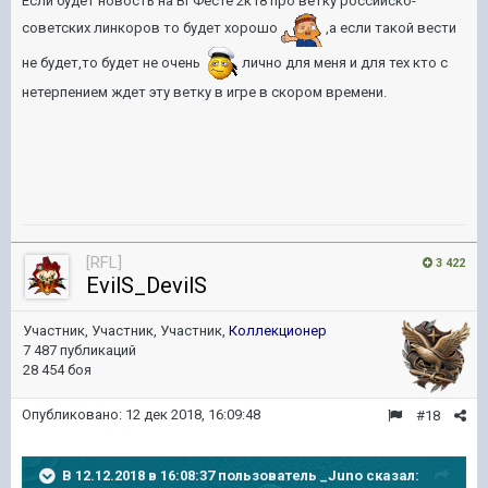
Если будет новость на ВГФесте 2к18 про ветку российско-
советских линкоров то будет хорошо
,а если такой вести
не будет,то будет не очень
лично для меня и для тех кто с
нетерпением ждет эту ветку в игре в скором времени.
[RFL]
3 422
EvilS_DevilS
Участник, Участник, Участник,
Коллекционер
7 487 публикаций
28 454 боя
Опубликовано:
12 дек 2018, 16:09:48
#18
В 12.12.2018 в 16:08:37 пользователь
_Juno
сказал: