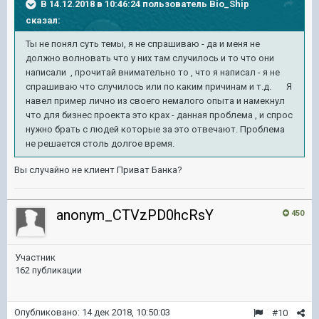
В 14.12.2018 в 10:46:24 пользователь
Bio_Ship
сказал:
Ты не понял суть темы, я не спрашиваю - да и меня не
должно волновать что у них там случилось и то что они
написали , прочитай внимательно то , что я написал - я не
спрашиваю что случилось или по каким причинам и т.д. Я
навел пример лично из своего немалого опыта и намекнул
что для бизнес проекта это крах - данная проблема , и спрос
нужно брать с людей которые за это отвечают. Проблема
не решается столь долгое время.
Вы случайно не клиент Приват Банка?
anonym_CTVzPD0hcRsY
450
Участник
162 публикации
Опубликовано:
14 дек 2018, 10:50:03
#10