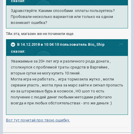
сказал:
Здравствуйте. Какими способами оплаты пользуетесь?
Пробовали несколько вариантов или только на одном
возникает ошибка?
ТАк эта, магазин же не починили еще.
В 14.12.2018 в 10:04:10 пользователь
Bio_Ship
сказал:
Уважаемые за 20+ лет игр и различного рода доната ,
столкнулся с проблемой траты средств в Варгейме ,
вторые сутки не могу купить 10 гиней .
Могла игра не работать , игра тормозила жутко , могли
серваки упасть , могла луна за марс зайти и сигнал пропасть
из-за штормовых бурь в космосе , НО шоп то есть
получение с людей денег любыми методами работало
всегда и при любых обстоятельствах - это же деньги
:)
Вот тут почитай про твою ошибку.