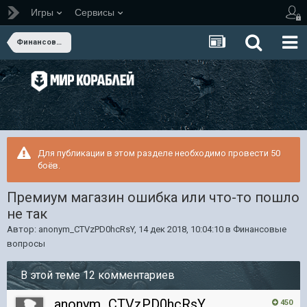
Игры
Сервисы
Финансовые вопросы
Для публикации в этом разделе необходимо провести 50
боёв.
Премиум магазин ошибка или что-то пошло
не так
Автор:
anonym_CTVzPD0hcRsY
,
14 дек 2018, 10:04:10
в
Финансовые
вопросы
В этой теме 12 комментариев
anonym_CTVzPD0hcRsY
450