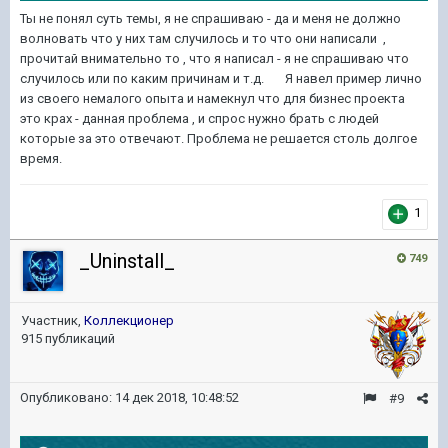
Ты не понял суть темы, я не спрашиваю - да и меня не должно
волновать что у них там случилось и то что они написали ,
прочитай внимательно то , что я написал - я не спрашиваю что
случилось или по каким причинам и т.д. Я навел пример лично
из своего немалого опыта и намекнул что для бизнес проекта
это крах - данная проблема , и спрос нужно брать с людей
которые за это отвечают. Проблема не решается столь долгое
время.
1
_Uninstall_
749
Участник,
Коллекционер
915 публикаций
Опубликовано:
14 дек 2018, 10:48:52
#9