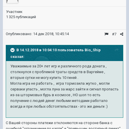
Участник
1 325 публикаций
Опубликовано:
14 дек 2018, 10:45:14
#7
В 14.12.2018 в 10:04:10 пользователь
Bio_Ship
сказал:
Уважаемые за 20+ лет игр и различного рода доната ,
столкнулся с проблемой траты средств в Варгейме ,
вторые сутки не могу купить 10 гиней .
Могла игра не работать , игра тормозила жутко , могли
серваки упасть , могла луна за марс зайти и сигнал пропасть
из-за штормовых бурь в космосе , НО шоп то есть
получение с людей денег любыми методами работало
всегда и при любых обстоятельствах - это же деньги
:)
С Вашей стороны платежи отклоняются на стороне банка с
ошибкой "ограничение по карте" и "превышен доступный лимит".