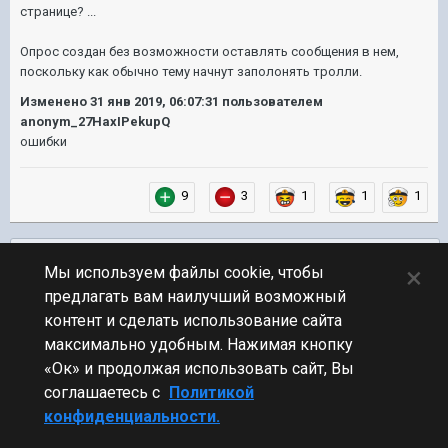
странице? ...
Опрос создан без возможности оставлять сообщения в нем,
поскольку как обычно тему начнут заполонять тролли.
Изменено
31 янв 2019, 06:07:31
пользователем
anonym_27HaxIPekupQ
ошибки
9
3
1
1
1
Подписчики
0
×
Мы используем файлы cookie, чтобы
предлагать вам наилучший возможный
ПЕРЕЙТИ К СПИСКУ ТЕМ
контент и сделать использование сайта
Обсуждение Мира Кораблей
максимально удобным. Нажимая кнопку
«Ок» и продолжая использовать сайт, Вы
соглашаетесь с
Политикой
конфиденциальности.
Стиль