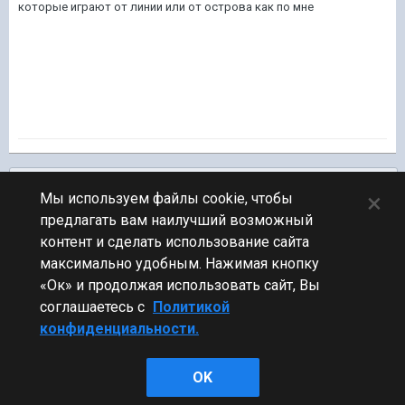
которые играют от линии или от острова как по мне
Подписчики
0
×
Мы используем файлы cookie, чтобы
предлагать вам наилучший возможный
ПЕРЕЙТИ К СПИСКУ ТЕМ
контент и сделать использование сайта
Обсуждение Мира Кораблей
максимально удобным. Нажимая кнопку
«Ок» и продолжая использовать сайт, Вы
соглашаетесь с
Политикой
конфиденциальности.
Стиль
OK
Powered by Invision Community