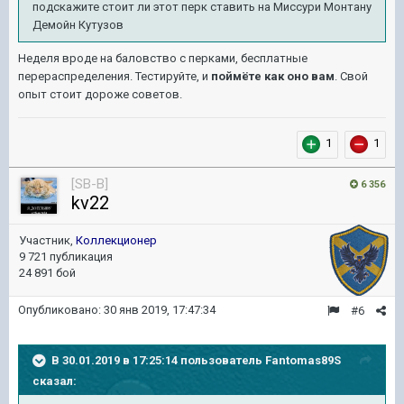
подскажите стоит ли этот перк ставить на Миссури Монтану
Демойн Кутузов
Неделя вроде на баловство с перками, бесплатные
перераспределения. Тестируйте, и
поймёте как оно вам
. Свой
опыт стоит дороже советов.
1
1
[SB-B]
6 356
kv22
Участник,
Коллекционер
9 721 публикация
24 891 бой
Опубликовано:
30 янв 2019, 17:47:34
#6
В 30.01.2019 в 17:25:14 пользователь
Fantomas89S
сказал: