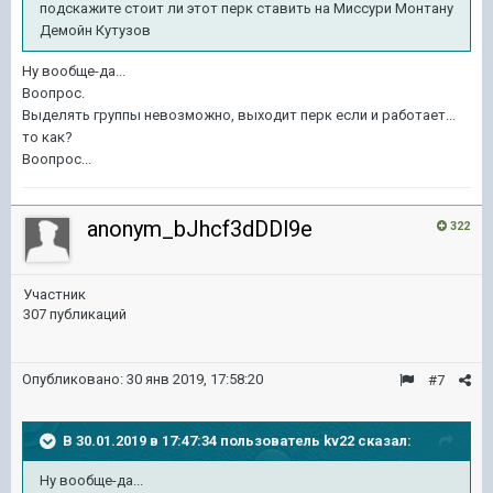
подскажите стоит ли этот перк ставить на Миссури Монтану
Демойн Кутузов
Ну вообще-да...
Воопрос.
Выделять группы невозможно, выходит перк если и работает...
то как?
Воопрос...
anonym_bJhcf3dDDl9e
322
Участник
307 публикаций
Опубликовано:
30 янв 2019, 17:58:20
#7
В 30.01.2019 в 17:47:34 пользователь
kv22
сказал:
Ну вообще-да...