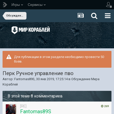
Игры
Сервисы
Обсуждение Мира Кораблей
Для публикации в этом разделе необходимо провести 50
боёв.
Перк Ручное управление пво
Автор:
Fantomas89S
,
30 янв 2019, 17:25:14
в
Обсуждение Мира
Кораблей
В этой теме 8 комментариев
[RE]
269
Fantomas89S