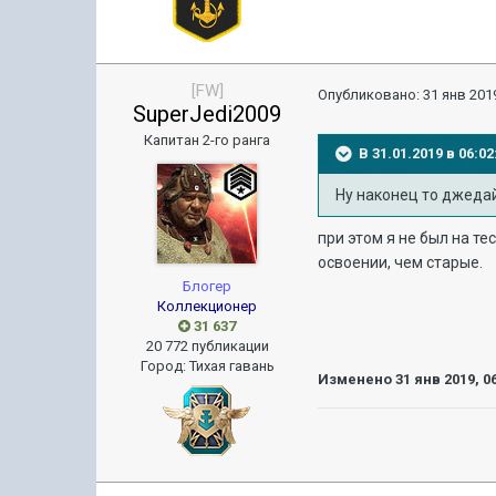
[FW]
Опубликовано:
31 янв 2019
SuperJedi2009
Капитан 2-го ранга
В 31.01.2019 в 06:
Ну наконец то джедай
при этом я не был на те
освоении, чем старые.
Блогер
Коллекционер
31 637
20 772 публикации
Город
:
Тихая гавань
Изменено
31 янв 2019, 0