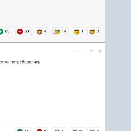
65
50
4
14
1
3
Жалоба
#2
 сутки потребовались