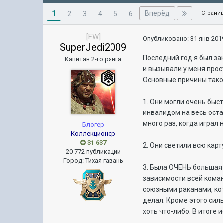
1
Вперёд
2
3
4
5
6
Страниц
[FW]
Опубликовано:
31 янв 2019
SuperJedi2009
Последний год я был за
Капитан 2-го ранга
и вызывали у меня прос
Основные причины тако
1. Они могли очень быс
инвалидом на весь оста
много раз, когда играл 
Блогер
Коллекционер
31 637
2. Они светили всю карт
20 772 публикации
Город
:
Тихая гавань
3. Была ОЧЕНЬ большая 
зависимости всей коман
союзными раканами, кот
делал. Кроме этого сил
хоть что-либо. В итоге 