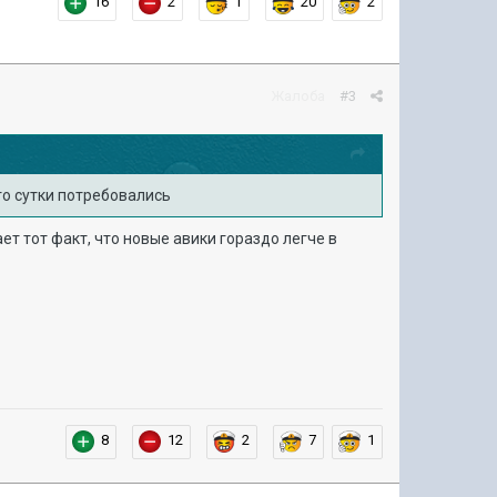
16
2
1
20
2
Жалоба
#3
 то сутки потребовались
ает тот факт, что новые авики гораздо легче в
8
12
2
7
1