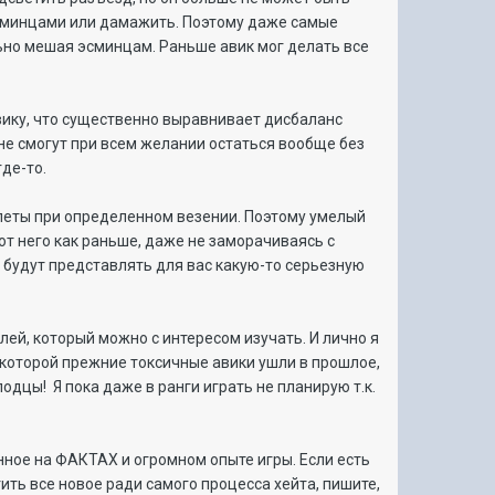
эсминцами или дамажить. Поэтому даже самые
льно мешая эсминцам. Раньше авик мог делать все
вику, что существенно выравнивает дисбаланс
не смогут при всем желании остаться вообще без
где-то.
леты при определенном везении. Поэтому умелый
от него как раньше, даже не заморачиваясь с
е будут представлять для вас какую-то серьезную
лей, который можно с интересом изучать. И лично я
 которой прежние токсичные авики ушли в прошлое,
одцы! Я пока даже в ранги играть не планирую т.к.
анное на ФАКТАХ и огромном опыте игры. Если есть
ить все новое ради самого процесса хейта, пишите,