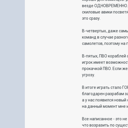
везде ОДНОВРЕМЕННО. К
скиловые авики посветя
это сразу.
В-четвертых, даже сам
команд в случае разног
самолетов, поэтому на п
В-пятых, ПВО кораблей
игрок имеет возможност
прокачкой ПВО. Если же
угрозу.
В итоге играть стало Г
благодарен разрабам за
а у нас появился новый
на данный момент мне и
Все написанное - это н
что возразить по сущес