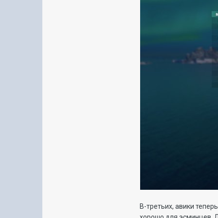
В-третьих, авики тепер
хорошо для эсминцев. Д