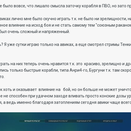
 не было вовсе, что лишало смысла заточку корабля в ПВО, но зато 
иках лично мне было скучно играть т.к. не было ни зрелищности, ни 
ное влияние на исход боя и не стать самому тем "союзным ракано
х был очень сложный и напряженный.
? Я уже сутки играю только на авиках, а еще смотрел стримы Тенк
рать на них теперь очень нравится т.к. это красиво, зрелищно и д
ись только быстрые корабли, типа Анри4-го, Бургуни т.к. там скоро
то.
к хоть и оказывает влияние на бой, но он больше не может уничт
е не способен при удачном заходе вливать просто конские дозы ур
 а ведь именно благодаря затоплениям сегодня авики чаще всего