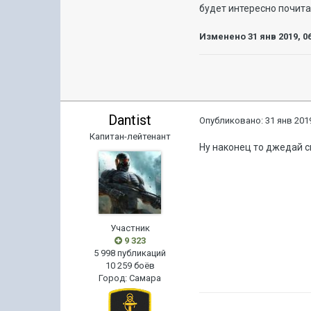
будет интересно почит
Изменено
31 янв 2019, 0
Dantist
Опубликовано:
31 янв 2019
Капитан-лейтенант
Ну наконец то джедай см
Участник
9 323
5 998 публикаций
10 259 боёв
Город
:
Самара