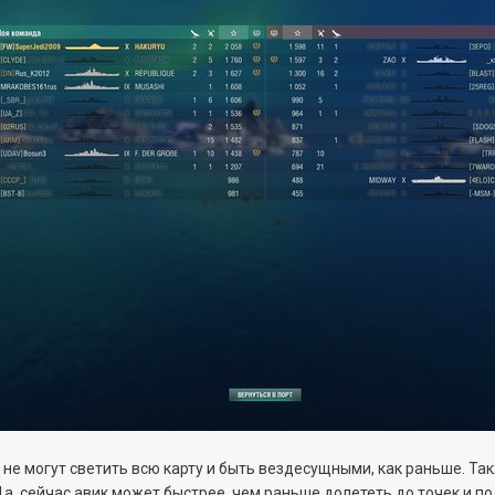
ь не могут светить всю карту и быть вездесущными, как раньше. Та
а, сейчас авик может быстрее, чем раньше долететь до точек и п