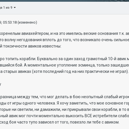
а 1 из 9
, 05:53:18
(изменено)
коренелым авиахейтером, и на это имелись веские основания т.к. 
то волну негодования вплоть до того, что возникало очень сильное
й токсичности авиков известны:
тро топить корабли. Буквально за один заход грамотный 10-й авик 
вшийся бой. А моментальное утопление эсминца, только зашедшего
на старых авиках (хотя последний год на них практически не играл).
у
разница между тем, что мог делать в бою неопытный слабый игрок
ды от игры одного человека. Я хочу заметить, что мое основное г
орые ни светили, ни дамажили, ни прикрывали свои корабли, в то 
ьный авик мог почти моментально выкосить ВСЕ истребители слабо
исход боя часто тупо зависел от того, повезло ли тебе с авиком.