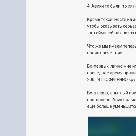
4. Авики то были, то их
Кроме токсичности на ав
чтобы оказывать серьез
т.к. геймплей на авика
Что же мы имеем теперь
понял насчет них.
Во-первых, лично мне иг
последнее время нравил
200...Это ОФИГЕННО кру
Во-вторых, опытный ави
постепенно. Авик больш
еще больше уменьшится,