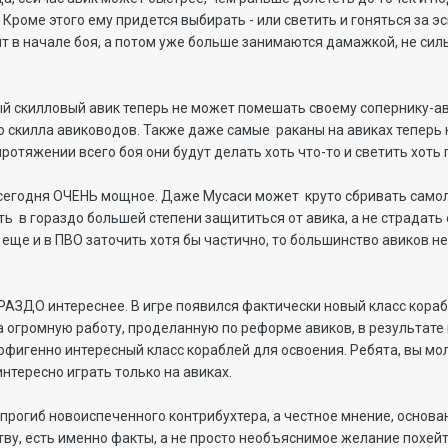
роме этого ему придется выбирать - или светить и гоняться за 
т в начале боя, а потом уже больше занимаются дамажкой, не си
ый скилловый авик теперь не может помешать своему сопернику-а
о скилла авиководов. Также даже самые раканы на авиках теперь 
ротяжении всего боя они будут делать хоть что-то и светить хоть 
 сегодня ОЧЕНЬ мощное. Даже Мусаси может круто сбривать само
ь в гораздо большей степени защититься от авика, а не страдать 
 еще и в ПВО заточить хотя бы частично, то большинство авиков н
ОРАЗДО интереснее. В игре появился фактически новый класс кораб
 огромную работу, проделанную по реформе авиков, в результате
 офигенно интересный класс кораблей для освоения. Ребята, вы мол
нтересно играть только на авиках.
е прогиб новоиспеченного контрибухтера, а честное мнение, основ
тву, есть именно факты, а не просто необъяснимое желание похейт