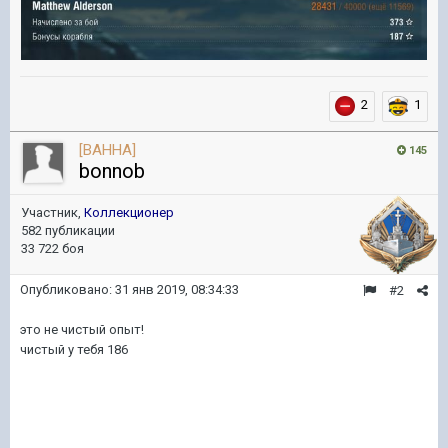
2
1
[BAHHA]
145
bonnob
Участник,
Коллекционер
582 публикации
33 722 боя
Опубликовано:
31 янв 2019, 08:34:33
#2
это не чистый опыт!
чистый у тебя 186