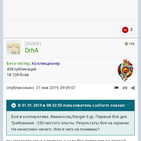
3
[ANIME]
136
DrhA
Бета-тестер
,
Коллекционер
438 публикаций
18 128 боёв
Опубликовано:
31 янв 2019, 09:09:07
#8
В 31.01.2019 в 08:32:55 пользователь
Luxform
сказал:
Бой в кооперативе. Авианосец Ranger 6 ур. Первый бой дня.
Требования - 250 чистого опыты. Результаты боя на скринах.
Не начислено ничего. Или я чего не понимаю?
вы смотрите опыт с премом, а надо без према или во второй