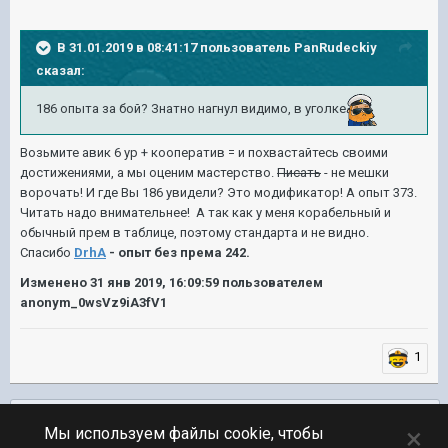
В 31.01.2019 в 08:41:17 пользователь
PanRudeckiy
сказал:
186 опыта за бой? Знатно нагнул видимо, в уголке
Возьмите авик 6 ур + кооператив = и похвастайтесь своими
достижениями, а мы оценим мастерство.
Писать
- не мешки
ворочать! И где Вы 186 увидели? Это модификатор! А опыт 373.
Читать надо внимательнее! А так как у меня корабельный и
обычный прем в таблице, поэтому стандарта и не видно.
Спасибо
DrhA
- опыт без према 242.
Изменено
31 янв 2019, 16:09:59
пользователем
anonym_0wsVz9iA3fV1
1
Подписчики
0
×
Мы используем файлы cookie, чтобы