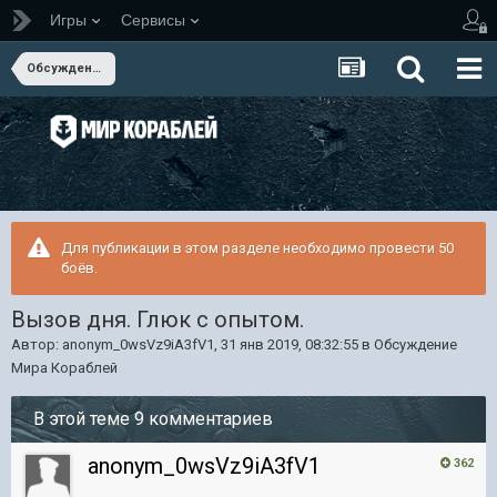
Игры
Сервисы
Обсуждение Мира Кораблей
Для публикации в этом разделе необходимо провести 50
боёв.
Вызов дня. Глюк с опытом.
Автор:
anonym_0wsVz9iA3fV1
,
31 янв 2019, 08:32:55
в
Обсуждение
Мира Кораблей
В этой теме 9 комментариев
anonym_0wsVz9iA3fV1
362