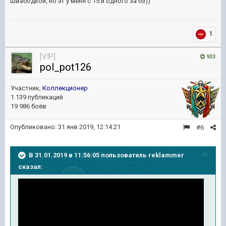
швабодкой, но эт у меня с 15 и одного за бз))
1
[VIP]
933
pol_pot126
Участник,
Коллекционер
1 139 публикаций
19 986 боёв
Опубликовано:
31 янв 2019, 12:14:21
#6
В 31.01.2019 в 11:56:05 пользователь
reklammer
сказал: