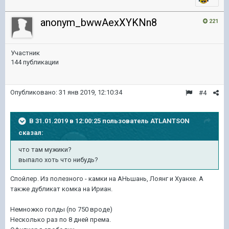
anonym_bwwAexXYKNn8
221
Участник
144 публикации
Опубликовано:
31 янв 2019, 12:10:34
#4
В 31.01.2019 в 12:00:25 пользователь
ATLANTSON
сказал:
что там мужики?
выпало хоть что нибудь?
Спойлер. Из полезного - камки на АНьшань, Лоянг и Хуанхе. А
также дубликат комка на Ириан.
Немножко голды (по 750 вроде)
Несколько раз по 8 дней према.