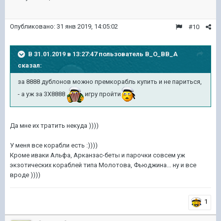
Опубликовано:
31 янв 2019, 14:05:02
#10
В 31.01.2019 в 13:27:47 пользователь
B_O_BB_A
сказал:
за 8888 дублонов можно премкорабль купить и не париться,
- а уж за 3Х8888
игру пройти
Да мне их тратить некуда ))))
У меня все корабли есть :))))
Кроме иваки Альфа, Арканзас-беты и парочки совсем уж
экзотических кораблей типа Молотова, Фьюджина... ну и все
вроде ))))
1