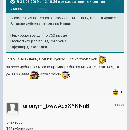
В 31.01.2019 в 12:10:34 пользователь
reklammer
сказал:
Спойлер. Из полезного - камки на АНьшань, Лоянг и Хуанхе.
А также дубликат комка на Ириан.
Немножко голды (по 750 вроде)
Несколько раз по 8 дней према.
Офулиард свободки.
а то на АНьшань, Лоянг и Хуанхе. нет камуфляжей
за 8888 дублонов можно премкорабль купить и не париться, - а
уж за 3Х8888
игру пройти
1
anonym_bwwAexXYKNn8
221
Участник
144 публикации