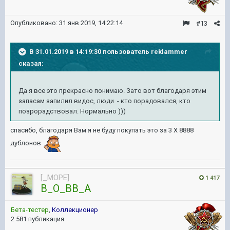
Опубликовано:
31 янв 2019, 14:22:14
#13
В 31.01.2019 в 14:19:30 пользователь
reklammer
сказал:
Да я все это прекрасно понимаю. Зато вот благодаря этим
запасам запилил видос, люди - кто порадовался, кто
позрорадствовал. Нормально )))
спасибо, благодаря Вам я не буду покупать это за 3 Х 8888
дублонов
[_MOPE]
1 417
B_O_BB_A
Бета-тестер
,
Коллекционер
2 581 публикация