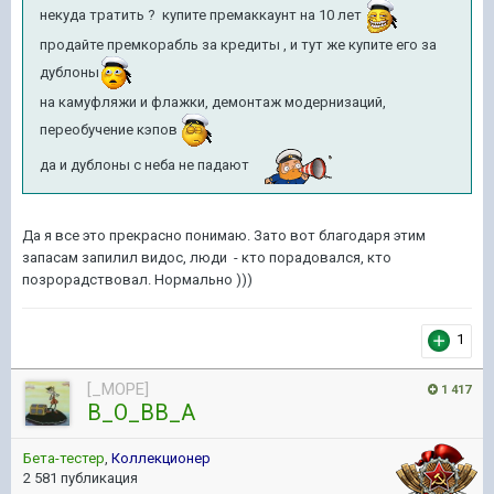
некуда тратить ? купите премаккаунт на 10 лет
продайте премкорабль за кредиты , и тут же купите его за
дублоны
на камуфляжи и флажки, демонтаж модернизаций,
переобучение кэпов
да и дублоны с неба не падают
Да я все это прекрасно понимаю. Зато вот благодаря этим
запасам запилил видос, люди - кто порадовался, кто
позрорадствовал. Нормально )))
1
[_MOPE]
1 417
B_O_BB_A
Бета-тестер
,
Коллекционер
2 581 публикация