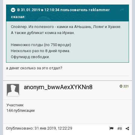
В 31.01.2019 в 12:10:34 пользователь
reklammer
сказал:
Спойлер. Из полезного - камки на АНьшань, Лоянг и Хуанхе.
А также дубликат комка на Ириан.
Немножко голды (по 750 вроде)
Несколько раз по 8 дней према.
Офулиард свободки.
а денег сколько за это отдал?
anonym_bwwAexXYKNn8
221
Участник
144 публикации
Опубликовано:
31 янв 2019, 12:22:29
#8