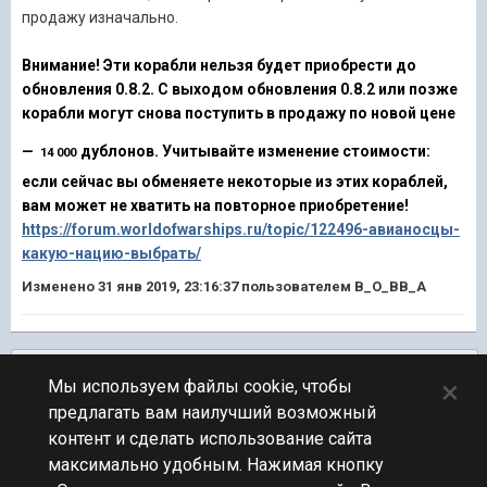
продажу изначально.
Внимание! Эти корабли нельзя будет приобрести до
обновления 0.8.2. С выходом обновления 0.8.2 или позже
корабли могут снова поступить в продажу по новой цене
—
дублонов. Учитывайте изменение стоимости:
14 000
если сейчас вы обменяете некоторые из этих кораблей,
вам может не хватить на повторное приобретение!
https://forum.worldofwarships.ru/topic/122496-авианосцы-
какую-нацию-выбрать/
Изменено
31 янв 2019, 23:16:37
пользователем B_O_BB_A
Подписчики
0
×
Мы используем файлы cookie, чтобы
предлагать вам наилучший возможный
ПЕРЕЙТИ К СПИСКУ ТЕМ
контент и сделать использование сайта
Блогеры
максимально удобным. Нажимая кнопку