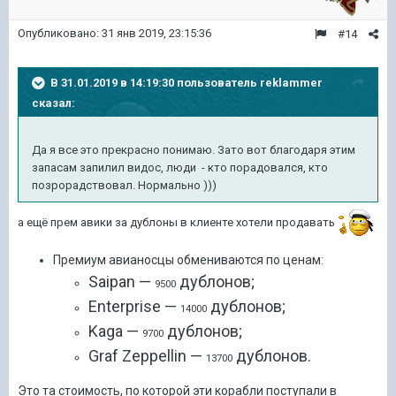
Опубликовано:
31 янв 2019, 23:15:36
#14
В 31.01.2019 в 14:19:30 пользователь
reklammer
сказал:
Да я все это прекрасно понимаю. Зато вот благодаря этим
запасам запилил видос, люди - кто порадовался, кто
позрорадствовал. Нормально )))
а ещё прем авики за дублоны в клиенте хотели продавать
Премиум авианосцы обмениваются по ценам:
Saipan —
дублонов;
9500
Enterprise —
дублонов;
14000
Kaga —
дублонов;
9700
Graf Zeppellin —
дублонов.
13700
Это та стоимость, по которой эти корабли поступали в