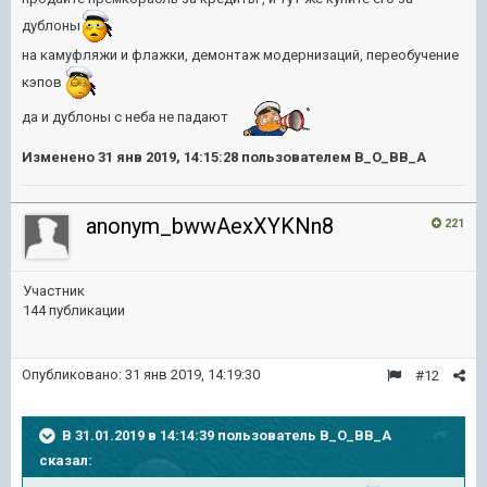
дублоны
на камуфляжи и флажки, демонтаж модернизаций, переобучение
кэпов
да и дублоны с неба не падают
Изменено
31 янв 2019, 14:15:28
пользователем B_O_BB_A
anonym_bwwAexXYKNn8
221
Участник
144 публикации
Опубликовано:
31 янв 2019, 14:19:30
#12
В 31.01.2019 в 14:14:39 пользователь
B_O_BB_A
сказал: