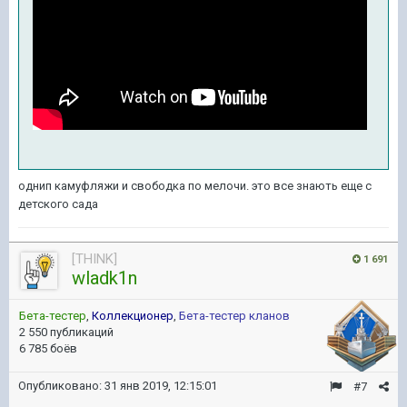
однип камуфляжи и свободка по мелочи. это все знають еще с
детского сада
[THINK]
1 691
wladk1n
Бета-тестер
,
Коллекционер
,
Бета-тестер кланов
2 550 публикаций
6 785 боёв
Опубликовано:
31 янв 2019, 12:15:01
#7