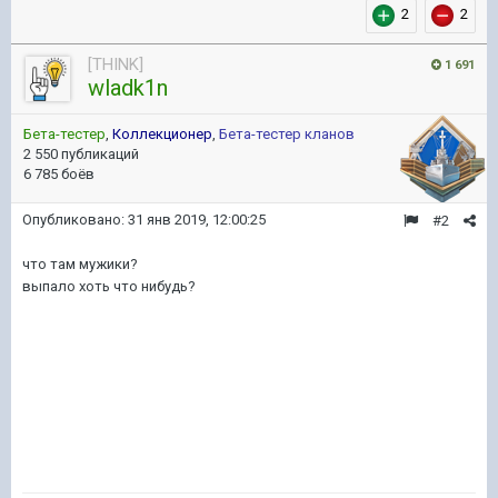
2
2
[THINK]
1 691
wladk1n
Бета-тестер
,
Коллекционер
,
Бета-тестер кланов
2 550 публикаций
6 785 боёв
Опубликовано:
31 янв 2019, 12:00:25
#2
что там мужики?
выпало хоть что нибудь?