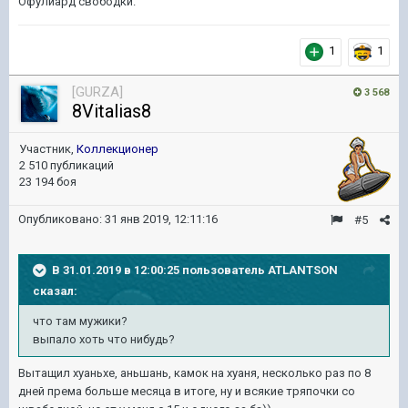
Офулиард свободки.
1
1
[GURZA]
3 568
8Vitalias8
Участник,
Коллекционер
2 510 публикаций
23 194 боя
Опубликовано:
31 янв 2019, 12:11:16
#5
В 31.01.2019 в 12:00:25 пользователь
ATLANTSON
сказал:
что там мужики?
выпало хоть что нибудь?
Вытащил хуаньхе, аньшань, камок на хуаня, несколько раз по 8
дней према больше месяца в итоге, ну и всякие тряпочки со