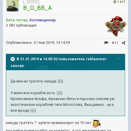
[_MOPE]
1 417
B_O_BB_A
Бета-тестер
,
Коллекционер
2 581 публикация
Опубликовано:
31 янв 2019, 14:14:39
#11
В 31.01.2019 в 14:05:02 пользователь
reklammer
сказал:
Да мне их тратить некуда ))))
У меня все корабли есть :))))
Кроме иваки Альфа, Арканзас-беты и парочки совсем уж
экзотических кораблей типа Молотова, Фьюджина... ну и
все вроде ))))
некуда тратить ? купите премаккаунт на 10 лет
продайте премкорабль за кредиты , и тут же купите его за