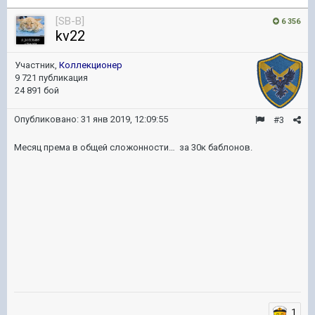
[SB-B]
6 356
kv22
Участник,
Коллекционер
9 721 публикация
24 891 бой
Опубликовано:
31 янв 2019, 12:09:55
#3
Месяц према в общей сложонности… за 30к баблонов.
1