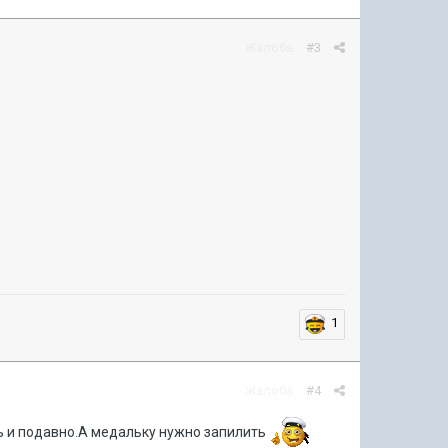
Жалоба
#3
1
Жалоба
#4
ь и подавно.А медальку нужно запилить