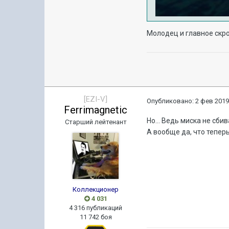
Молодец и главное ск
[EZI-V]
Опубликовано:
2 фев 2019
Ferrimagnetic
Но... Ведь миска не сбив
Старший лейтенант
А вообще да, что тепер
Коллекционер
4 031
4 316 публикаций
11 742 боя