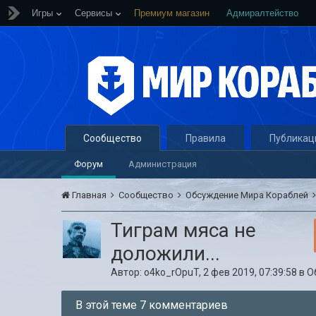
Игры
Сервисы
Премиум магазин
Адмиралтейство
Сообщество
Правила
Публикац
Форум
Администрация
Главная
Сообщество
Обсуждение Мира Кораблей
Тиграм мяса не
доложили...
Автор:
o4ko_rOpuT
,
2 фев 2019, 07:39:58
в
О
В этой теме 7 комментариев