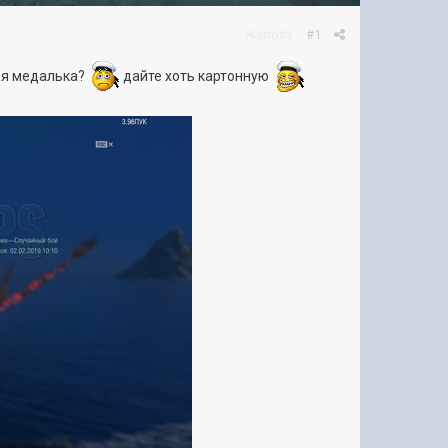
Жалоба
#1
ная медалька?
дайте хоть картонную