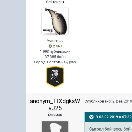
Лейтенант
Участник
2 467
1 993 публикации
37 385 боёв
Город
:
Ростов-на-Дону
anonym_FIXdgksW
Опубликовано:
2 фев 2019
vJ25
Мичман
В 02.02.2019 в 07:
Сыграл бой, весь бой