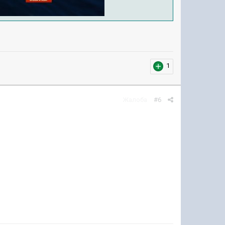
1
Жалоба
#6