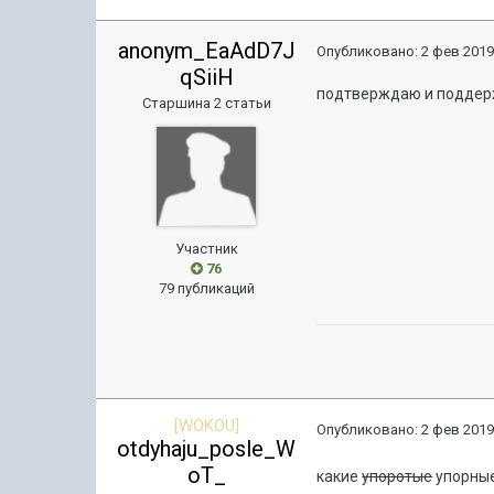
anonym_EaAdD7J
Опубликовано:
2 фев 2019
qSiiH
подтверждаю и поддер
Старшина 2 статьи
Участник
76
79 публикаций
[WOKOU]
Опубликовано:
2 фев 2019
otdyhaju_posle_W
oT_
какие
упоротые
упорные