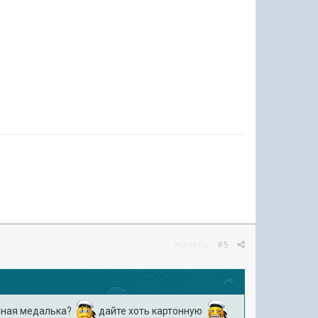
Жалоба
#5
енная медалька?
дайте хоть картонную