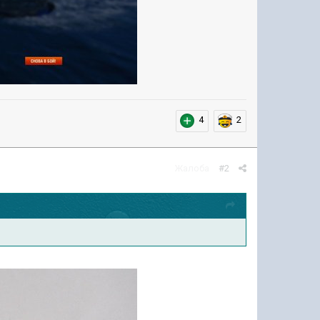
4
2
Жалоба
#2