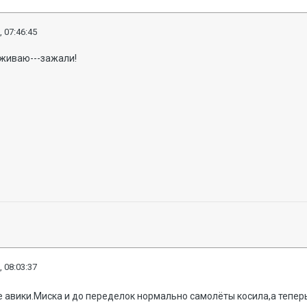
, 07:46:45
живаю---зажали!
, 08:03:37
 авики.Миска и до переделок нормально самолёты косила,а тепер