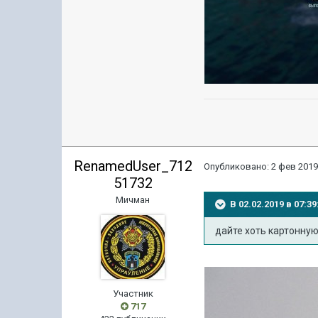
RenamedUser_712
Опубликовано:
2 фев 2019
51732
Мичман
В 02.02.2019 в 07:
дайте хоть картонну
Участник
717