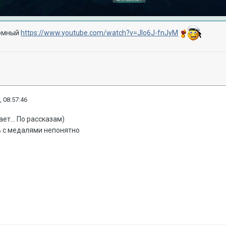
ромный
https://www.youtube.com/watch?v=Jlo6J-fnJyM
, 08:57:46
ает... По рассказам)
ь с медалями непонятно