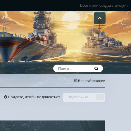
Войти
или
создать аккаунт
Все публикации
Войдите, чтобы подписаться
Подписчики
0