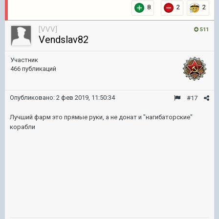
8
2
2
[VVV]
511
Vendslav82
Участник
466 публикаций
Опубликовано:
2 фев 2019, 11:50:34
#17
Лучший фарм это прямые руки, а не донат и "нагибаторские"
корабли