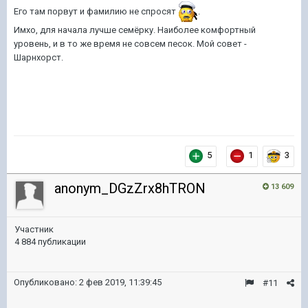
Его там порвут и фамилию не спросят
.
Имхо, для начала лучше семёрку. Наиболее комфортный
уровень, и в то же время не совсем песок. Мой совет -
Шарнхорст.
5
1
3
anonym_DGzZrx8hTRON
13 609
Участник
4 884 публикации
Опубликовано:
2 фев 2019, 11:39:45
#11