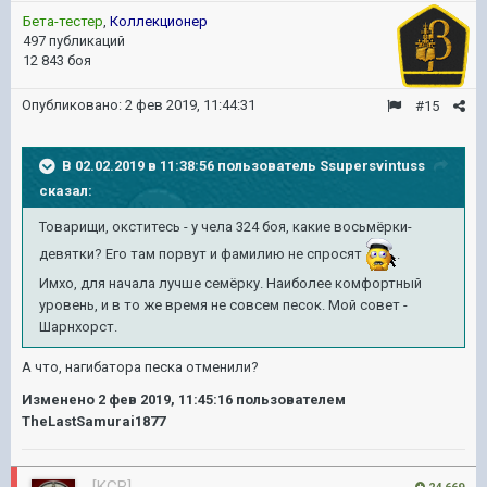
Бета-тестер
,
Коллекционер
497 публикаций
12 843 боя
Опубликовано:
2 фев 2019, 11:44:31
#15
В 02.02.2019 в 11:38:56 пользователь
Ssupersvintuss
сказал:
Товарищи, окститесь - у чела 324 боя, какие восьмёрки-
девятки? Его там порвут и фамилию не спросят
.
Имхо, для начала лучше семёрку. Наиболее комфортный
уровень, и в то же время не совсем песок. Мой совет -
Шарнхорст.
А что, нагибатора песка отменили?
Изменено
2 фев 2019, 11:45:16
пользователем
TheLastSamurai1877