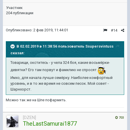
Участник
204 публикации
Опубликовано:
2 фев 2019, 11:44:01
#14
В 02.02.2019 в 11:38:56 пользователь
Ssupersvintuss
сказал:
Товарищи, окститесь - у чела 324 боя, какие восьмёрки-
девятки? Его там порвут и фамилию не спросят
.
Имхо, для начала лучше семёрку. Наиболее комфортный
уровень, и в то же время не совсем песок. Мой совет -
Шарнхорст.
Можно так же на Шпе пофармить.
[DZEN]
703
TheLastSamurai1877