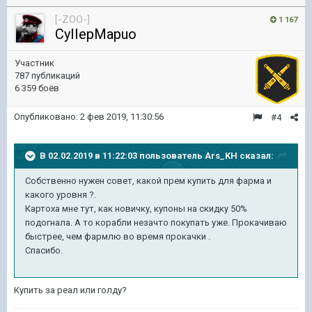
[-ZOO-]
1 167
CyIIepMapuo
Участник
787 публикаций
6 359 боёв
Опубликовано:
2 фев 2019, 11:30:56
#4
В 02.02.2019 в 11:22:03 пользователь
Ars_KH
сказал:
Собственно нужен совет, какой прем купить для фарма и
какого уровня ?.
Картоха мне тут, как новичку, купоны на скидку 50%
подогнала. А то корабли незачто покупать уже. Прокачиваю
быстрее, чем фармлю во время прокачки .
Спасибо.
Купить за реал или голду?