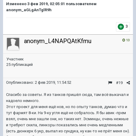
Изменено
3 фев 2019, 02:05:01
пользователем
anonym_aGLgAnTglR9h
3
anonym_L4NAPQAtKfmu
13
Участник
25 публикаций
Опубликовано:
2 фев 2019, 11:54:52
#19
Спасибо за советы. Я из танков пришёл сюда, там всё выкачал и
надоело немного.
Этот проект для меня ещё нов, но по опыту танков, думаю что и
тут фармят 8-ки. На 9-ку угля ещё не собралось. Я бы авик -прем
взял, очень мне зашли они, но таких нет. Эсминцы, очень нежные
и требуют скила, линкоры показались мне очень медленными
(есть дюнкерк 6 укр, выпал из сундука, ну как-то не прёт меня он).