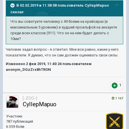
В 02.02.2019 в 11:38:08 пользователь
CyIIepMapuo
сказал:
Что вы советуете человеку с 49 боями на крейсерах (и
максимальным 5 уровнем) и худшей проальфой на аккаунте
среди всех классов (911). Что он на нем будет делать с
10ми?
Человек задал вопрос - я ответил. Мне все равно, какие у него
показатели. Я думаю, что он сам должен оценивать свои силы.
Изменено
2 фев 2019, 11:40:24
пользователем
anonym_DGzZrx8hTRON
1
[-ZOO-]
1 167
CyIIepMapuo
Участник
787 публикаций
6 359 боёв