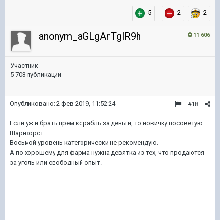
5
2
2
anonym_aGLgAnTglR9h
11 606
Участник
5 703 публикации
Опубликовано:
2 фев 2019, 11:52:24
#18
Если уж и брать прем корабль за деньги, то новичку посоветую
Шарнхорст.
Восьмой уровень категорически не рекомендую.
А по хорошему для фарма нужна девятка из тех, что продаются
за уголь или свободный опыт.