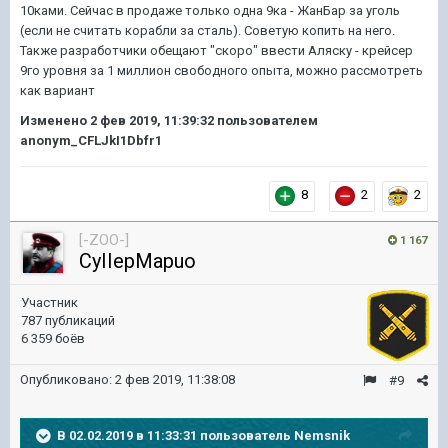
10ками. Сейчас в продаже только одна 9ка - ЖанБар за уголь
(если не считать корабли за сталь). Советую копить на него.
Также разработчики обещают "скоро" ввести Аляску - крейсер
9го уровня за 1 миллион свободного опыта, можно рассмотреть
как вариант
Изменено
2 фев 2019, 11:39:32
пользователем
anonym_CFLJkI1Dbfr1
8
2
2
[-ZOO-]
1 167
CyIIepMapuo
Участник
787 публикаций
6 359 боёв
Опубликовано:
2 фев 2019, 11:38:08
#9
В 02.02.2019 в 11:33:31 пользователь
Nemsnik