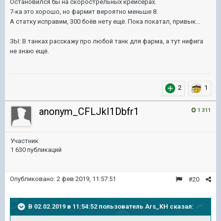
Остановился бы на скорострельных крейсерах.
7-ка это хорошо, но фармит вероятно меньше 8.
А статку исправим, 300 боёв нету ещё. Пока покатал, привык...
ЗЫ: В танках расскажу про любой танк для фарма, а тут нифига
не знаю ещё.
2
1
anonym_CFLJkI1Dbfr1
1 311
Участник
1 630 публикаций
Опубликовано:
2 фев 2019, 11:57:51
#20
В 02.02.2019 в 11:54:52 пользователь
Ars_KH
сказал: