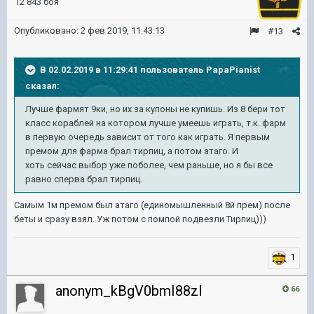
12 843 боя
Опубликовано:
2 фев 2019, 11:43:13
#13
В 02.02.2019 в 11:29:41 пользователь
PapaPianist
сказал:
Лучше фармят 9ки, но их за купоны не купишь. Из 8 бери тот
класс кораблей на котором лучше умеешь играть, т.к. фарм
в первую очередь зависит от того как играть. Я первым
премом для фарма брал тирпиц, а потом атаго. И
хоть сейчас выбор уже поболее, чем раньше, но я бы все
равно сперва брал тирпиц.
Самым 1м премом был атаго (единомышленный 8й прем) после
беты и сразу взял. Уж потом с помпой подвезли Тирпиц)))
1
anonym_kBgV0bmI88zI
66