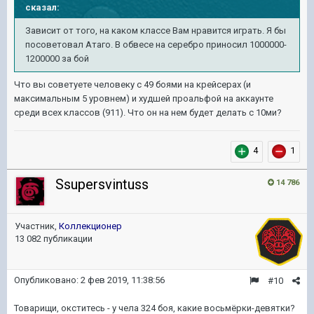
сказал:
Зависит от того, на каком классе Вам нравится играть. Я бы
посоветовал Атаго. В обвесе на серебро приносил 1000000-
1200000 за бой
Что вы советуете человеку с 49 боями на крейсерах (и
максимальным 5 уровнем) и худшей проальфой на аккаунте
среди всех классов (911). Что он на нем будет делать с 10ми?
4
1
Ssupersvintuss
14 786
Участник,
Коллекционер
13 082 публикации
Опубликовано:
2 фев 2019, 11:38:56
#10
Товарищи, окститесь - у чела 324 боя, какие восьмёрки-девятки?