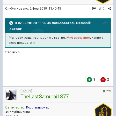
Опубликовано:
2 фев 2019, 11:40:45
#12
В 02.02.2019 в 11:39:45 пользователь
Nemsnik
сказал:
Человек задал вопрос - я ответил.
Мне все равно
, какие у
него показатели.
Это ясно!
3
2
[DZEN]
703
TheLastSamurai1877
Бета-тестер
,
Коллекционер
497 публикаций