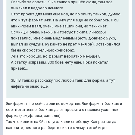
Спасибо за советы. Я из танков пришёл сюда, там всё
выкачал и надоело немного.
Этот проект для меня ещё нов, но по опыту танков, думаю
что и тут фармят 8-ки. На 9-ку угля ещё не собралось. Я бы
авик -прем взял, очень мне зашли они, но таких нет.
Эсминцы, очень нежные и требуют скила, линкоры
показались мне очень медленными (есть дюнкерк 6 укр,
выпал из сундука, ну как-то не прёт меня он). Остановился
бы на скорострельных крейсерах.
7-ка это хорошо, но фармит вероятно меньше 8.
А статку исправим, 300 боёв нету ещё. Пока покатал,
привык...
ЗЫ: В танках расскажу про любой танк для фарма, а тут
нифига не знаю ещё.
8ки фармят, но сейчас они не комортны. 9ки фармят больше и
соответственно, больше дают профита от всяких усилялок
фарма (камуфляжи, сигналы).
Так что копите на 9й лвл уголь или свободку. Как раз когда
накопите, немного разберетесь что к чему в этой игре.