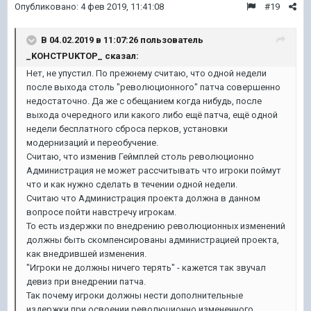
Опубликовано:
4 фев 2019, 11:41:08
#19
В 04.02.2019 в 11:07:26 пользователь
_KOHCTPUKTOP_
сказал:
Нет, не упустил. По прежнему считаю, что одной недели
после выхода столь "революционного" патча совершенно
недостаточно. Да же с обещанием когда нибудь, после
выхода очередного или какого либо ещё патча, ещё одной
недели бесплатного сброса перков, установки
модернизаций и переобучение.
Считаю, что изменив Геймплей столь революционно
Администрация не может рассчитывать что игроки поймут
что и как нужно сделать в течении одной недели.
Считаю что Администрация проекта должна в данном
вопросе пойти навстречу игрокам.
То есть издержки по внедрению революционных изменений
должны быть скомпенсированы администрацией проекта,
как внедрившей изменения.
"Игроки не должны ничего терять" - кажется так звучал
девиз при внедрении патча.
Так почему игроки должны нести дополнительные
издержки при освоении революционно измененного