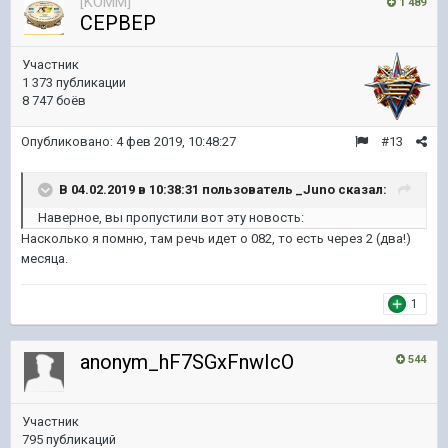
[KOMM]
1 489
CEPBEP
Участник
1 373 публикации
8 747 боёв
Опубликовано:
4 фев 2019, 10:48:27
#13
В 04.02.2019 в 10:38:31 пользователь
_Juno
сказал:
Наверное, вы пропустили вот эту новость:
Насколько я помню, там речь идет о 082, то есть через 2 (два!)
месяца.
1
anonym_hF7SGxFnwIcO
544
Участник
795 публикаций