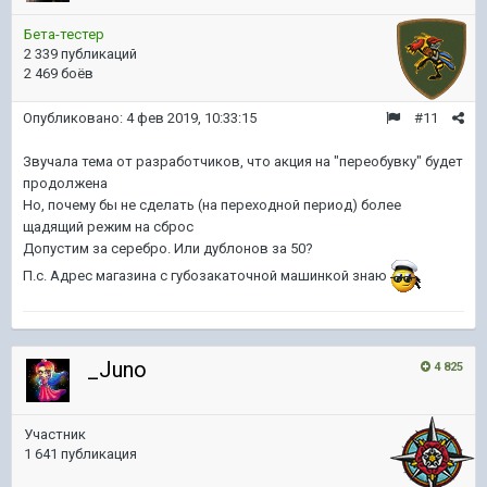
Бета-тестер
2 339 публикаций
2 469 боёв
Опубликовано:
4 фев 2019, 10:33:15
#11
Звучала тема от разработчиков, что акция на "переобувку" будет
продолжена
Но, почему бы не сделать (на переходной период) более
щадящий режим на сброс
Допустим за серебро. Или дублонов за 50?
П.с. Адрес магазина с губозакаточной машинкой знаю
_Juno
4 825
Участник
1 641 публикация