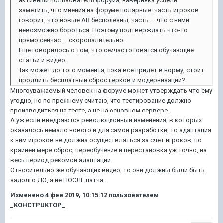
активный пользователь форума, наверняка успели
заметить, что мнения на форуме полярные: часть игроков
говорит, что новые АВ бесполезны, часть — что с ними
невозможно бороться. Поэтому подтверждать что-то
прямо сейчас — скоропалительно.
Ещё говорилось о том, что сейчас готовятся обучающие
статьи и видео.
Так может до того момента, пока всё придёт в норму, стоит
продлить бесплатный сброс перков и модернизаций?
Многоуважаемый человек на форуме может утверждать что ему
угодно, но по прежнему считаю, что тестирование должно
производиться на тесте, а не на основном сервере.
А уж если внедряются революционный изменения, в которых
оказалось немало нового и для самой разработки, то адаптация
к ним игроков не должна осуществляться за счёт игроков, по
крайней мере сброс, переобучение и перестановка уж точно, на
весь период рекомой адаптации.
Относительно же обучающих видео, то они должны были быть
задолго ДО, а не ПОСЛЕ патча.
Изменено
4 фев 2019, 10:15:12
пользователем
_KOHCTPUKTOP_