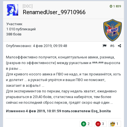
[D0C]
1 839
RenamedUser_99710966
Участник
1 010 публикаций
388 боёв
Опубликовано:
4 фев 2019, 09:59:48
#6
Малоэффективно получится, концептуальные авики, разница,
(разрыв по эффективности) между рукастыми и
***-***
выросла
в разы ...
Для кривого косого авика и ПВО не надо, и так промахнётся, хоть
и долетит ... а рукастый упрётся и ваше ПВО не поможет,
закатает в асфальт ...
Для экспериментов по перкам, пару недель хватит, ежедневно
упарываться в 20\40 боёв, статистика наберётся, тем более
сейчас не последний сброс перков, грядёт скоро ещё один ...
Изменено
4 фев 2019, 10:01:59
пользователем Esq_bonita
2
3
1