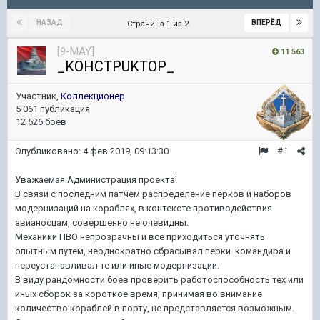
НАЗАД
ВПЕРЁД
Страница 1 из 2
[9-MAY]
11 563
_KOHCTPUKTOP_
Участник,
Коллекционер
5 061 публикация
12 526 боёв
Опубликовано:
4 фев 2019, 09:13:30
#1
Уважаемая Администрация проекта!
В связи с последним патчем распределение перков и наборов
модернизаций на кораблях, в контексте противодействия
авианосцам, совершенно не очевидны.
Механики ПВО непрозрачны и все приходиться уточнять
опытным путем, неоднократно сбрасывал перки командира и
переустанавливал те или иные модернизации.
В виду рандомности боев проверить работоспособность тех или
иных сборок за короткое время, принимая во внимание
количество кораблей в порту, не представляется возможным.