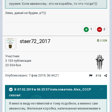
оружия. Если авианосец - это не корабль, то что тогда?))
Зёма, давай не будем ,а?!))
1
2
staer72_2017
2 328
Участник
3 133 публикации
23 334 боя
Опубликовано:
7 фев 2019, 06:44:21
#18
В 07.02.2019 в 06:23:57 пользователь
Alex_CCCP
сказал:
Я имел в виду не геймплей и тому подобное, а именно сам
авианосец. Железная коробка, напичканная механизмами и