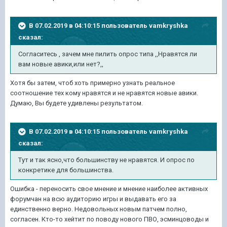
В 07.02.2019 в 04:10:15 пользователь
vamkryshka
сказал:
Согласитесь , зачем мне пилить опрос типа ,,Нравятся ли
вам новые авики,или нет?,,
Хотя бы затем, чтоб хоть примерно узнать реальное
соотношение тех кому нравятся и не нравятся новые авики.
Думаю, Вы будете удивлены результатом.
В 07.02.2019 в 04:10:15 пользователь
vamkryshka
сказал:
Тут и так ясно,что большинству не нравятся. И опрос по
конкретике для большинства.
Ошибка - переносить свое мнение и мнение наиболее активных
форумчан на всю аудиторию игры и выдавать его за
единственно верно. Недовольных новым патчем полно,
согласен. Кто-то хейтит по поводу нового ПВО, эсминцоводы и