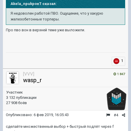
Akela_npukpoeT
сказал:
Я недоволен работой ПВО. Ощущение, что у хакурю
железобетонные торперы.
Про пво вон в верхней теме уже выложили.
1
[VVV]
1 847
wasp_r
Участник
3 132 публикации
27 908 боёв
Опубликовано:
6 фев 2019, 16:05:43
#4
сделайте множественный выбор + быстрый подлёт через f