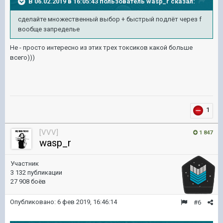
В 06.02.2019 в 16:05:43 пользователь
wasp_r
сказал:
сделайте множественный выбор + быстрый подлёт через f
вообще запределье
Не - просто интересно из этих трех токсиков какой больше
всего)))
1
[VVV]
1 847
wasp_r
Участник
3 132 публикации
27 908 боёв
Опубликовано:
6 фев 2019, 16:46:14
#6