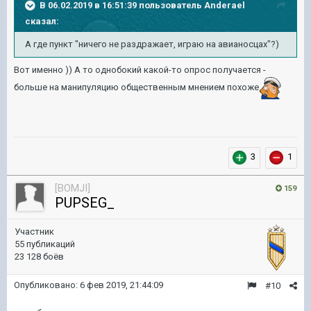
В 06.02.2019 в 16:51:39 пользователь
Anderael
сказал:
А где пункт "ничего не раздражает, играю на авианосцах"?)
Вот именно )) А то однобокий какой-то опрос получается -
больше на манипуляцию общественным мнением похоже
3
1
[BOMJI]
159
PUPSEG_
Участник
55 публикаций
23 128 боёв
Опубликовано:
6 фев 2019, 21:44:09
#10