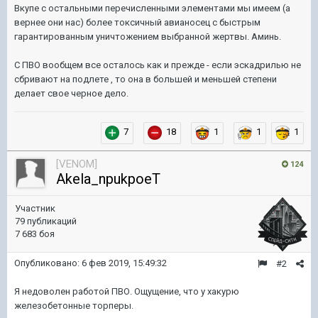
Вкупе с остальными перечисленными элементами мы имеем (а
вернее они нас) более токсичный авианосец с быстрым
гарантированным уничтожением выбранной жертвы. Аминь.
С ПВО вообщем все осталось как и прежде - если эскадрилью не
сбривают на подлете , то она в большей и меньшей степени
делает свое черное дело.
7
18
1
1
1
[VENOM]
124
Akela_npukpoeT
Участник
79 публикаций
7 683 боя
Опубликовано:
6 фев 2019, 15:49:32
#2
Я недоволен работой ПВО. Ощущение, что у хакурю
железобетонные торперы.