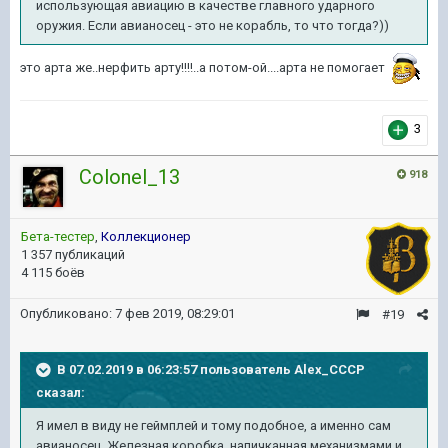
использующая авиацию в качестве главного ударного
оружия. Если авианосец - это не корабль, то что тогда?))
это арта же..нерфить арту!!!!..а потом-ой....арта не помогает
3
Colonel_13
918
Бета-тестер
,
Коллекционер
1 357 публикаций
4 115 боёв
Опубликовано:
7 фев 2019, 08:29:01
#19
В 07.02.2019 в 06:23:57 пользователь
Alex_CCCP
сказал:
Я имел в виду не геймплей и тому подобное, а именно сам
авианосец. Железная коробка, напичканная механизмами и