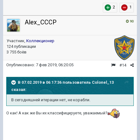
2
1
Alex_CCCP
90
Участник,
Коллекционер
124 публикации
3 755 боёв
Опубликовано:
7 фев 2019, 06:20:05
#14
В 07.02.2019 в 06:17:36 пользователь
Colonel_13
сказал:
В сегодняшней итерации нет, не корабли.
О как! А как же Вы их классифицируете, уважаемый?