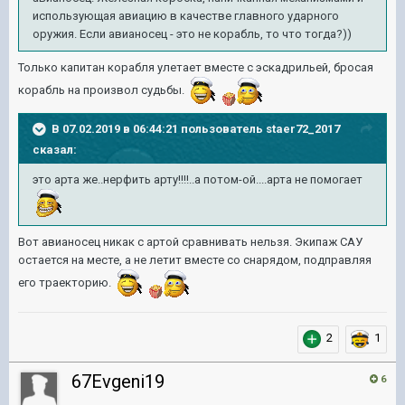
использующая авиацию в качестве главного ударного
оружия. Если авианосец - это не корабль, то что тогда?))
Только капитан корабля улетает вместе с эскадрильей, бросая
корабль на произвол судьбы.
В 07.02.2019 в 06:44:21 пользователь
staer72_2017
сказал:
это арта же..нерфить арту!!!!..а потом-ой....арта не помогает
Вот авианосец никак с артой сравнивать нельзя. Экипаж САУ
остается на месте, а не летит вместе со снарядом, подправляя
его траекторию.
2
1
67Evgeni19
6