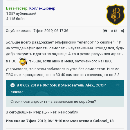
Бета-тестер
,
Коллекционер
1 357 публикаций
4 115 боёв
Опубликовано:
7 фев 2019, 06:17:36
#13
Больше всего раздражает эльфийский телепорт по кнопке "F" И
на отходе нефиг делать самолеты неуязвимыми. Откидался, будь
добр получить вдогон по заднице. А то я резко разучился играть
в ПВО.
Раньше, если авик в меня, заточенного на ПВО,
упарывался, то потом забивался в угол без самолетов. И само
ПВО очень рандомно, то по 30-40 самолетов снесешь, то по 2-3.
В 07.02.2019 в 06:15:46 пользователь
Alex_CCCP
сказал:
Стесняюсь спросить - а авианосцы не корабли?
В сегодняшней итерации нет, не корабли.
Изменено
7 фев 2019, 06:19:10
пользователем Colonel_13