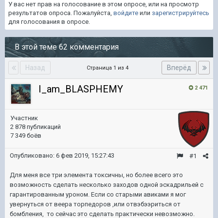
У вас нет прав на голосование в этом опросе, или на просмотр
результатов опроса. Пожалуйста,
войдите
или
зарегистрируйтесь
для голосования в опросе.
В этой теме 62 комментария
Назад
Вперёд
Страница 1 из 4
I_am_BLASPHEMY
2 471
Участник
2 878 публикаций
7 349 боёв
Опубликовано:
6 фев 2019, 15:27:43
#1
Для меня все три элемента токсичны, но более всего это
возможность сделать несколько заходов одной эскадрильей с
гарантированным уроном. Если со старыми авиками я мог
увернуться от веера торпедоров ,или отвэбээриться от
бомбления, то сейчас это сделать практически невозможно.