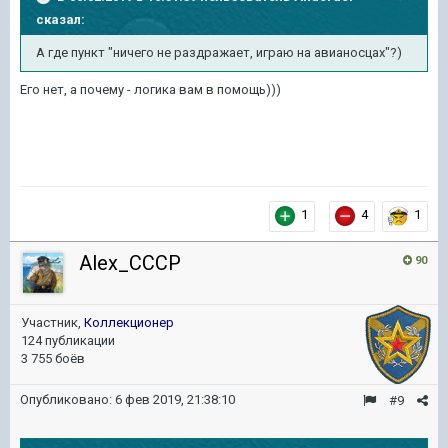
сказал:
А где пункт "ничего не раздражает, играю на авианосцах"?)
Его нет, а почему - логика вам в помощь)))
1
4
1
Alex_CCCP
90
Участник,
Коллекционер
124 публикации
3 755 боёв
Опубликовано:
6 фев 2019, 21:38:10
#9