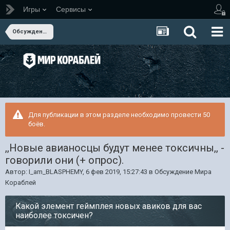
Игры
Сервисы
Обсуждение Мира Кораблей
Для публикации в этом разделе необходимо провести 50
боёв.
,,Новые авианосцы будут менее токсичны,, -
говорили они (+ опрос).
Автор:
I_am_BLASPHEMY
,
6 фев 2019, 15:27:43
в
Обсуждение Мира
Кораблей
Какой элемент геймплея новых авиков для вас
наиболее токсичен?