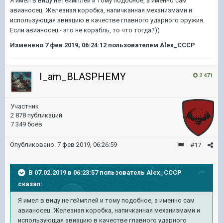
Я имел в виду не геймплей и тому подобное, а именно сам
авианосец. Железная коробка, напичканная механизмами и
использующая авиацию в качестве главного ударного оружия.
Если авианосец - это не корабль, то что тогда?))
Изменено
7 фев 2019, 06:24:12
пользователем Alex_CCCP
I_am_BLASPHEMY
2 471
Участник
2 878 публикаций
7 349 боёв
Опубликовано:
7 фев 2019, 06:26:59
#17
В 07.02.2019 в 06:23:57 пользователь
Alex_CCCP
сказал:
Я имел в виду не геймплей и тому подобное, а именно сам
авианосец. Железная коробка, напичканная механизмами и
использующая авиацию в качестве главного ударного