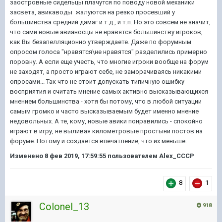
заостровные сидельцы плачутся по поводу новой механики
засвета, авикаводы жалуются на резко просевший у
большинства средний дамаг и т.д., и т.п. Но это совсем не значит,
что сами новые авианосцы не нравятся большинству игроков,
как Вы безапелляционно утверждаете. Даже по форумным
опросом голоса "нравятся\не нравятся" разделились примерно
поровну. А если еще учесть, что многие игроки вообще на форум
не заходят, а просто играют себе, не заморачиваясь никакими
опросами... Так что не стоит допускать типичную ошибку
восприятия и считать мнение самых активно высказывающихся
мнением большинства - хотя бы потому, что в любой ситуации
самым громко и часто высказываемым будет именно мнение
недовольных. А те, кому, новые авики понравились - спокойно
играют в игру, не выливая километровые простыни постов на
форуме. Потому и создается впечатление, что их меньше.
Изменено
8 фев 2019, 17:59:55
пользователем Alex_CCCP
8
1
Colonel_13
918