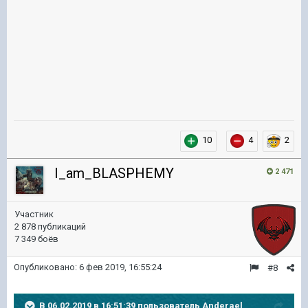
10
4
2
I_am_BLASPHEMY
2 471
Участник
2 878 публикаций
7 349 боёв
Опубликовано:
6 фев 2019, 16:55:24
#8
В 06.02.2019 в 16:51:39 пользователь
Anderael