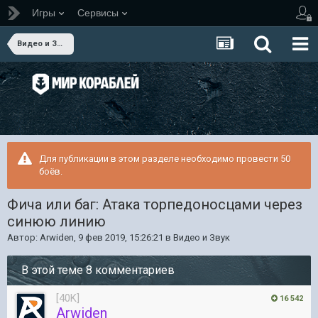
Игры
Сервисы
Видео и Звук
Для публикации в этом разделе необходимо провести 50
боёв.
Фича или баг: Атака торпедоносцами через
синюю линию
Автор:
Arwiden
,
9 фев 2019, 15:26:21
в
Видео и Звук
В этой теме 8 комментариев
[40K]
16 542
Arwiden