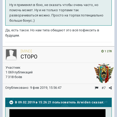
Ну я применял в бою, не сказать чтобы очень часто, но
помочь может. Ну и не только торпами так
разворачиваться можно. Просто на торпах потенциально
больше бонус ;)
Да, есть такое. Но нам типа обещают это всё пофиксить в
будущем.
[MIND]
1 278
CTOPO
Участник
1 069 публикаций
7 318 боёв
Опубликовано:
9 фев 2019, 15:56:47
#7
В 09.02.2019 в 15:26:21 пользователь
Arwiden
сказал: