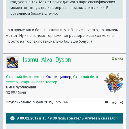
градусов, а так. Может пригодиться в паре специфических
моментов, когда цель намеренно поджалась к линии. В
остальном бессмысленно.
Ну я применял в бою, не сказать чтобы очень часто, но помочь
может. Ну и не только торпами так разворачиваться можно.
Просто на торпах потенциально больше бонус ;)
Isamu_Alva_Dyson
5 483
Старший бета-тестер
,
Коллекционер
,
Старший бета-
тестер
,
Старший бета-тестер
8 460 публикаций
12 997 боёв
Опубликовано:
9 фев 2019, 15:51:44
#6
В 09.02.2019 в 15:49:30 пользователь
Arwiden
сказал: