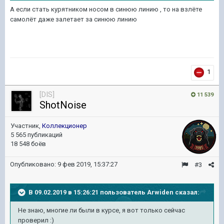
А если стать курятником носом в синюю линию , то на взлёте
самолёт даже залетает за синюю линию
1
[DIS]
11 539
ShotNoise
Участник,
Коллекционер
5 565 публикаций
18 548 боёв
Опубликовано:
9 фев 2019, 15:37:27
#3
В 09.02.2019 в 15:26:21 пользователь
Arwiden
сказал:
Не знаю, многие ли были в курсе, я вот только сейчас
проверил :)