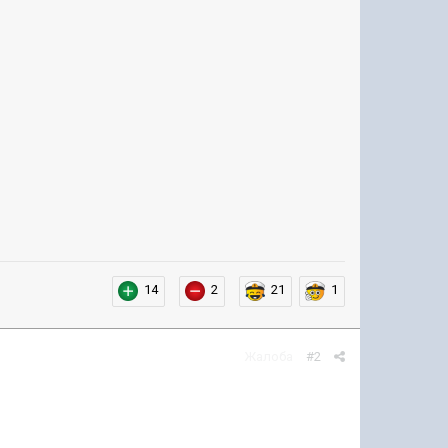
14
2
21
1
Жалоба
#2