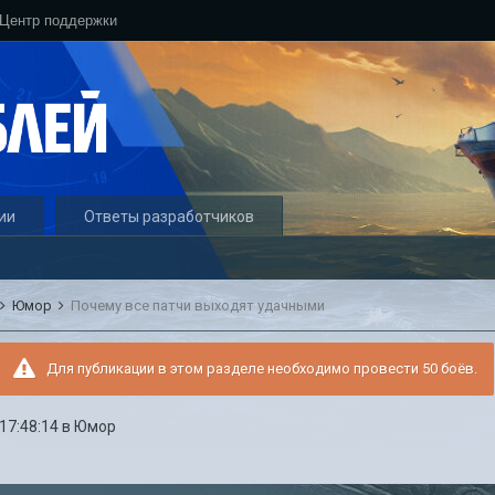
Центр поддержки
ии
Ответы разработчиков
Юмор
Почему все патчи выходят удачными
Для публикации в этом разделе необходимо провести 50 боёв.
 17:48:14
в
Юмор