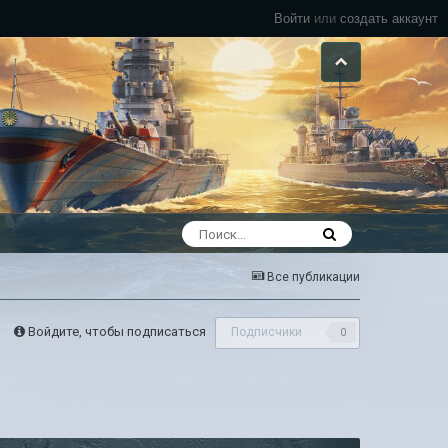
Войти
или
создать аккаунт
Все публикации
Войдите, чтобы подписаться
Подписчики
0