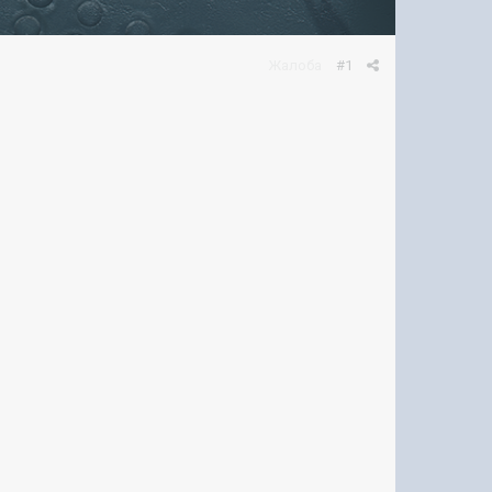
Жалоба
#1