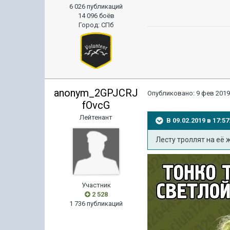
6 026 публикаций
14 096 боёв
Город
:
СПб
anonym_2GPJCRJ
Опубликовано:
9 фев 2019
fOvcG
Лейтенант
В 09.02.2019 в 17:
Лесту троллят на её 
Участник
2 528
1 736 публикаций