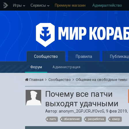
Игры
Сервисы
Премиум магазин
Адмиралтейство
Сообщество
Правила
Публикац
Форум
Администрация
Главная
Сообщество
Общение на свободные темы
Почему все патчи
выходят удачными
Автор:
anonym_2GPJCRJfOvcG
,
9 фев 2019,
патч
обновление
разработка
юмор