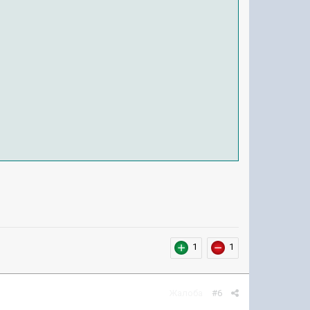
1
1
Жалоба
#6