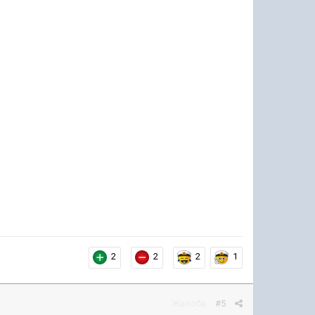
2
2
2
1
Жалоба
#5