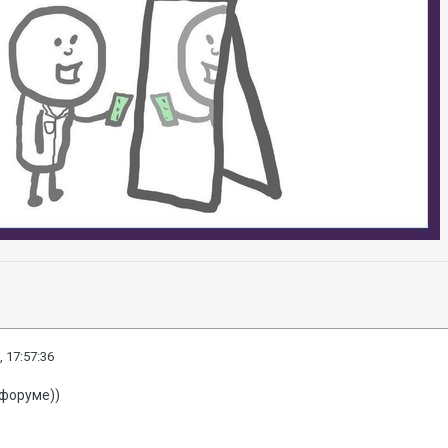
, 17:57:36
 форуме))