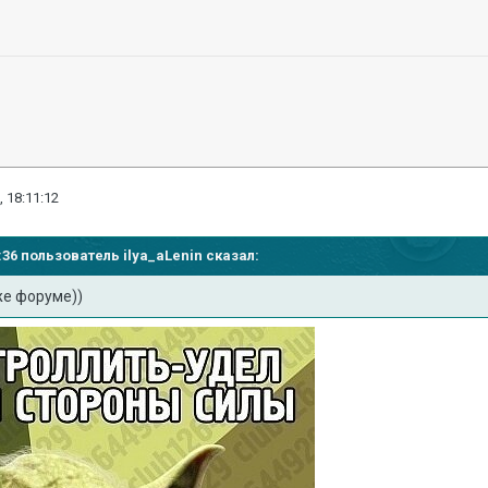
, 18:11:12
57:36 пользователь
ilya_aLenin
сказал:
же форуме))