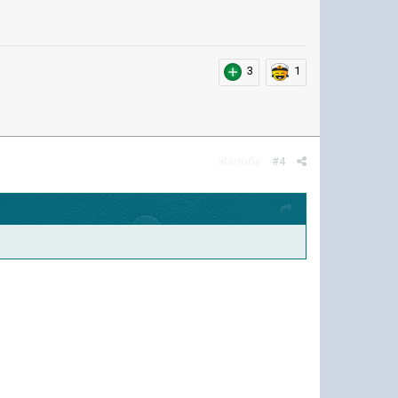
3
1
Жалоба
#4