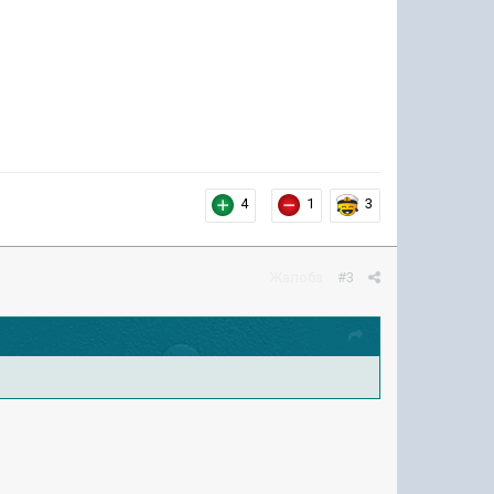
4
1
3
Жалоба
#3