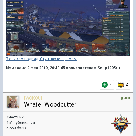
7 сливом подряд. Стул пахнет дымом.
Изменено
9 фев 2019, 20:40:45
пользователем Soup1995ru
4
2
[WOKOU]
300
Whate_Woodcutter
Участник
151 публикация
6 650 боёв