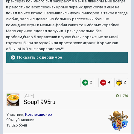
крейсерах бои много сил забирают у меня а линкоры мне всегда
в радость во всех сезонах кроме первых двух когда я еще не
понял во что играю! Запомнились дуэли линкоров я такое всегда
любил, залпы с довольно больших расстояний больше
командной игры и меньше фобий каких то имбовых кораблей
Мало скринов сделал получил 1 ранг довольно без
проблем,было 5 поражений всухую были поражение по моей
глупости были по чужой или просто хуже играли! Короче как
обычноНа 9 мне понравилось!!!
Показать содержимое
2
4
2
[AUF]
1 976
Soup1995ru
Участник,
Коллекционер
994 публикации
13 526 боёв