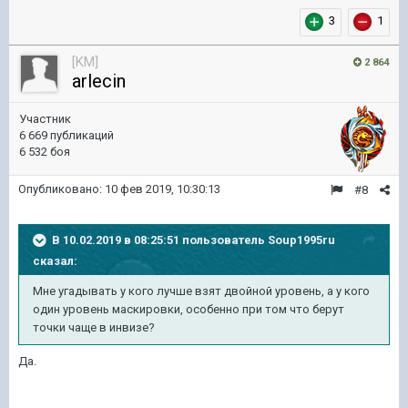
3
1
[KM]
2 864
arlecin
Участник
6 669 публикаций
6 532 боя
Опубликовано:
10 фев 2019, 10:30:13
#8
В 10.02.2019 в 08:25:51 пользователь
Soup1995ru
сказал:
Мне угадывать у кого лучше взят двойной уровень, а у кого
один уровень маскировки, особенно при том что берут
точки чаще в инвизе?
Да.