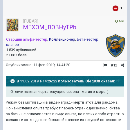
1
[FUBAR]
686
MEXOM_BOBHyTPb
Старший альфа-тестер
,
Коллекционер
,
Бета-тестер
кланов
1 839 публикаций
27 867 боёв
Опубликовано:
11 фев 2019, 14:41:20
#12
В 11.02.2019 в 14:26:22 пользователь
Oleg83tt
сказал:
Отличительная черта текущего сезона - магия в море. )
Режим без мотивации в виде наград - мертв этот для рандома.
Но начисления опыта требуют пересмотра - однозначно, битва
за бафы не оплачивается в виде опыта, но все их особо страстно
желают и хотят даже в большей степени их текущей полезности.