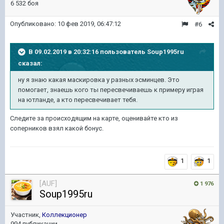
6 532 боя
Опубликовано:
10 фев 2019, 06:47:12
#6
В 09.02.2019 в 20:32:16 пользователь
Soup1995ru
сказал:
ну я знаю какая маскировка у разных эсминцев. Это
помогает, знаешь кого ты пересвечиваешь к примеру играя
на ютланде, а кто пересвечивает
тебя
.
Следите за происходящим на карте, оценивайте кто из
соперников взял какой бонус.
1
1
[AUF]
1 976
Soup1995ru
Участник,
Коллекционер
994 публикации