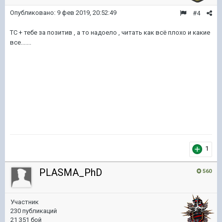
Опубликовано:
9 фев 2019, 20:52:49
#4
ТС + тебе за позитив , а то надоело , читать как всё плохо и какие
все.......
1
PLASMA_PhD
560
Участник
230 публикаций
21 351 бой