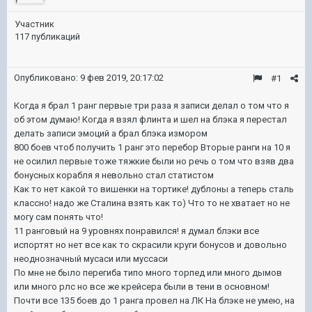
Участник
117 публикаций
Опубликовано:
9 фев 2019, 20:17:02
#1
Когда я брал 1 ранг первые три раза я записи делал о том что я
об этом думаю! Когда я взял флинта и шел на блэка я перестал
делать записи эмоций а брал блэка измором
800 боев чтоб получить 1 ранг это перебор Вторые ранги на 10 я
не осилил первые тоже тяжкие были но речь о том что взяв два
бонусных корабля я невольно стал статистом
Как то нет какой то вишенки на тортике! дублоны а теперь сталь
классно! надо же Сталина взять как то) Что то не хватает но не
могу сам понять что!
11 ранговый на 9 уровнях понравился! я думал блэки все
испортят но нет все как то скрасили круги бонусов и довольно
неоднозначный мусаси или муссаси
По мне не было перегиба типо много торпед или много дымов
или много рлс но все же крейсера были в тени в основном!
Почти все 135 боев до 1 ранга провел на ЛК На блэке не умею, на