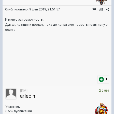
Опубликовано:
9 фев 2019, 21:51:57
#5
И минус за грамотность.
Думал, крышняк поедет, пока до конца сию повесть позитивную
осилю.
1
[KM]
2 864
arlecin
Участник
6 669 публикаций