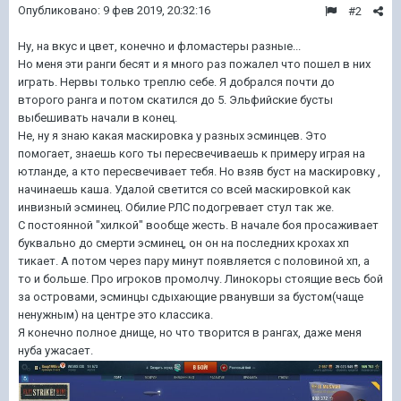
Опубликовано:
9 фев 2019, 20:32:16
#2
Ну, на вкус и цвет, конечно и фломастеры разные...
Но меня эти ранги бесят и я много раз пожалел что пошел в них
играть. Нервы только треплю себе. Я добрался почти до
второго ранга и потом скатился до 5. Эльфийские бусты
выбешивать начали в конец.
Не, ну я знаю какая маскировка у разных эсминцев. Это
помогает, знаешь кого ты пересвечиваешь к примеру играя на
ютланде, а кто пересвечивает тебя. Но взяв буст на маскировку ,
начинаешь каша. Удалой светится со всей маскировкой как
инвизный эсминец. Обилие РЛС подогревает стул так же.
С постоянной "хилкой" вообще жесть. В начале боя просаживает
буквально до смерти эсминец, он он на последних крохах хп
тикает. А потом через пару минут появляется с половиной хп, а
то и больше. Про игроков промолчу. Линокоры стоящие весь бой
за островами, эсминцы сдыхающие рванувши за бустом(чаще
ненужным) на центре это классика.
Я конечно полное днище, но что творится в рангах, даже меня
нуба ужасает.