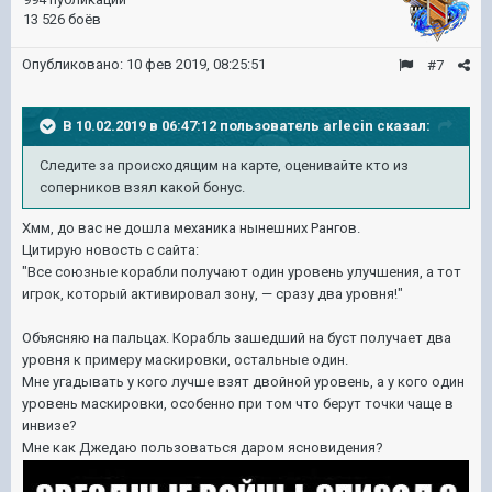
13 526 боёв
Опубликовано:
10 фев 2019, 08:25:51
#7
В 10.02.2019 в 06:47:12 пользователь
arlecin
сказал:
Следите за происходящим на карте, оценивайте кто из
соперников взял какой бонус.
Хмм, до вас не дошла механика нынешних Рангов.
Цитирую новость с сайта:
"Все союзные корабли получают один уровень улучшения, а тот
игрок, который активировал зону, — сразу два уровня!"
Объясняю на пальцах. Корабль зашедший на буст получает два
уровня к примеру маскировки, остальные один.
Мне угадывать у кого лучше взят двойной уровень, а у кого один
уровень маскировки, особенно при том что берут точки чаще в
инвизе?
Мне как Джедаю пользоваться даром ясновидения?