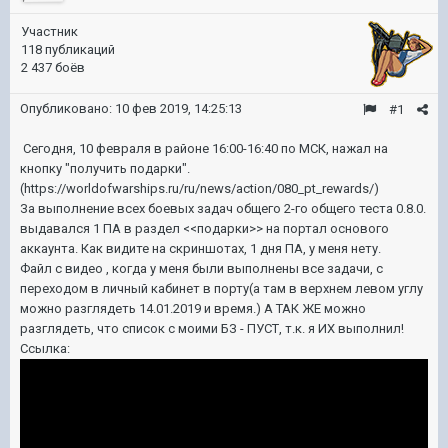
Участник
118 публикаций
2 437 боёв
Опубликовано:
10 фев 2019, 14:25:13
#1
Сегодня, 10 февраля в районе 16:00-16:40 по МСК, нажал на
кнопку "получить подарки".
(https://worldofwarships.ru/ru/news/action/080_pt_rewards/)
За выполнение всех боевых задач общего 2-го общего теста 0.8.0.
выдавался 1 ПА в раздел <<подарки>> на портал основого
аккаунта. Как видите на скриншотах, 1 дня ПА, у меня нету.
Файл с видео , когда у меня были выполнены все задачи, с
переходом в личный кабинет в порту(а там в верхнем левом углу
можно разглядеть 14.01.2019 и время.) А ТАК ЖЕ можно
разглядеть, что список с моими БЗ - ПУСТ, т.к. я ИХ выполнил!
Ссылка: