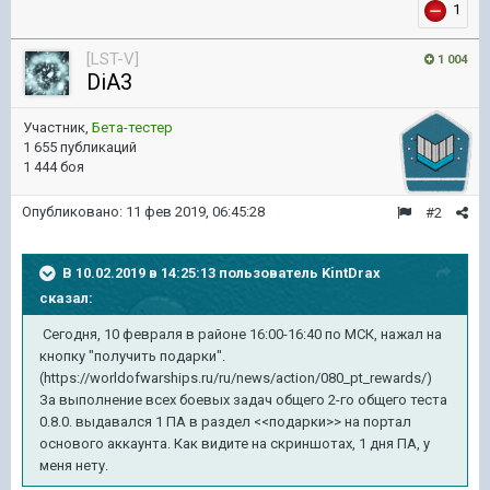
1
[LST-V]
1 004
DiA3
Участник,
Бета-тестер
1 655 публикаций
1 444 боя
Опубликовано:
11 фев 2019, 06:45:28
#2
В 10.02.2019 в 14:25:13 пользователь
KintDrax
сказал:
Сегодня, 10 февраля в районе 16:00-16:40 по МСК, нажал на
кнопку "получить подарки".
(https://worldofwarships.ru/ru/news/action/080_pt_rewards/)
За выполнение всех боевых задач общего 2-го общего теста
0.8.0. выдавался 1 ПА в раздел <<подарки>> на портал
основого аккаунта. Как видите на скриншотах, 1 дня ПА, у
меня нету.