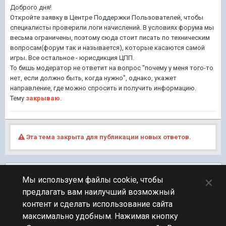
Доброго дня!
Откройте заявку в Центре Поддержки Пользователей, чтобы
специалисты проверили логи начислений. В условиях форума мы
весьма ограничены, поэтому сюда стоит писать по техническим
вопросам(форум так и называется), которые касаются самой
игры. Все остальное - юрисдикция ЦПП.
То бишь модератор не ответит на вопрос "почему у меня того-то
нет, если должно быть, когда нужно", однако, укажет
направление, где можно спросить и получить информацию.
Тему
закрываю
.
Эта тема закрыта для публикации новых ответов.
Подписчики
0
×
Мы используем файлы cookie, чтобы
предлагать вам наилучший возможный
ПЕРЕЙТИ К СПИСКУ ТЕМ
контент и сделать использование сайта
Технические вопросы
максимально удобным. Нажимая кнопку