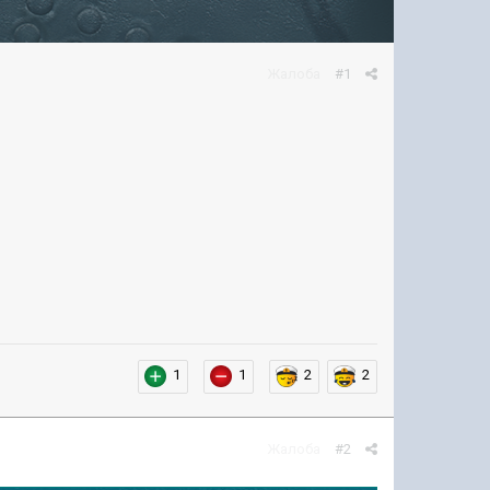
Жалоба
#1
1
1
2
2
Жалоба
#2