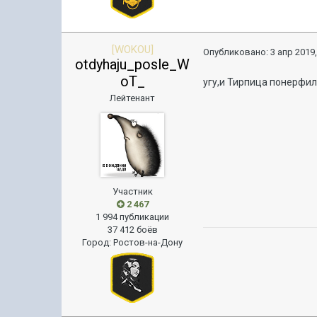
[WOKOU]
Опубликовано:
3 апр 2019,
otdyhaju_posle_W
oT_
угу,и Тирпица понерфи
Лейтенант
Участник
2 467
1 994 публикации
37 412 боёв
Город
:
Ростов-на-Дону