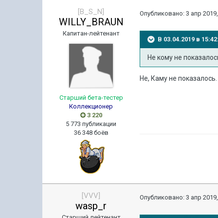
[B_S_N]
Опубликовано:
3 апр 2019,
WILLY_BRAUN
Капитан-лейтенант
В 03.04.2019 в 15:
Не кому не показалос
Не, Каму не показалось
Старший бета-тестер
Коллекционер
3 220
5 773 публикации
36 348 боёв
[VVV]
Опубликовано:
3 апр 2019,
wasp_r
Старший лейтенант