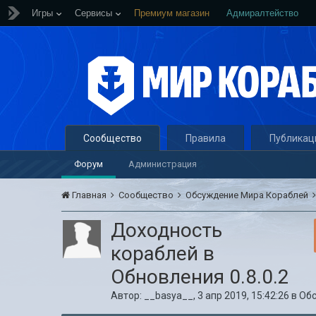
Игры
Сервисы
Премиум магазин
Адмиралтейство
Сообщество
Правила
Публикац
Форум
Администрация
Главная
Сообщество
Обсуждение Мира Кораблей
Доходность
кораблей в
Обновления 0.8.0.2
Автор:
__basya__
,
3 апр 2019, 15:42:26
в
Об