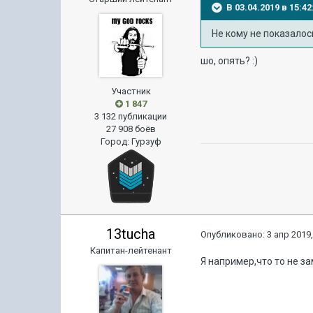
В 03.04.2019 в 15:
Не кому не показалос
шо, опять?
:)
Участник
1 847
3 132 публикации
27 908 боёв
Город
:
Гурзуф
13tucha
Опубликовано:
3 апр 2019,
Капитан-лейтенант
Я например,что то не з