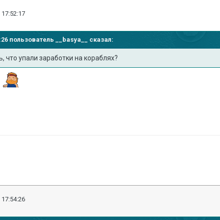
 17:52:17
42:26 пользователь
__basya__
сказал:
ь, что упали заработки на кораблях?
.
 17:54:26