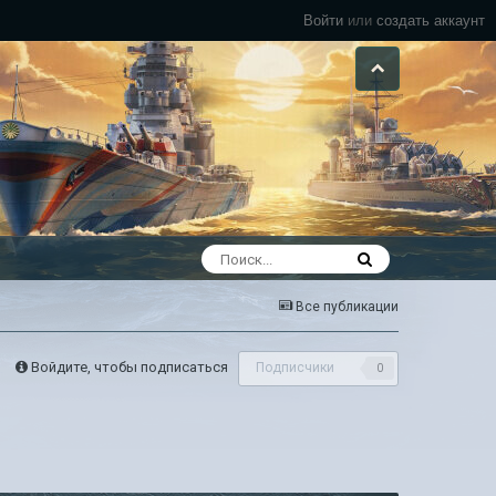
Войти
или
создать аккаунт
Все публикации
Войдите, чтобы подписаться
Подписчики
0