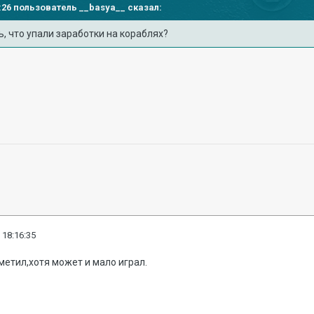
42:26 пользователь
__basya__
сказал:
ь, что упали заработки на кораблях?
 18:16:35
аметил,хотя может и мало играл.