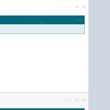
Жалоба
#6
Жалоба
#7