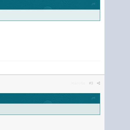
Жалоба
#3