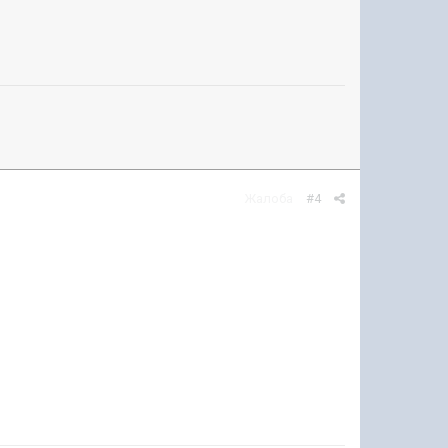
Жалоба
#4