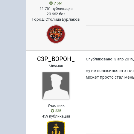
7 561
11 761 публикация
20 662 боя
Город
:
Столица Бурлаков
C3P_BOPOH_
Опубликовано:
3 апр 2019,
Мичман
ну не повысился это то
может просто стал мен
Участник
235
459 публикаций