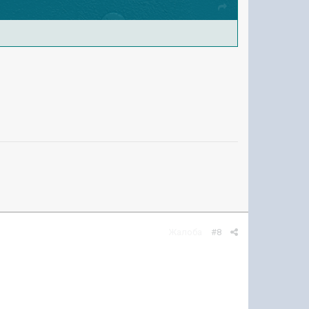
Жалоба
#8