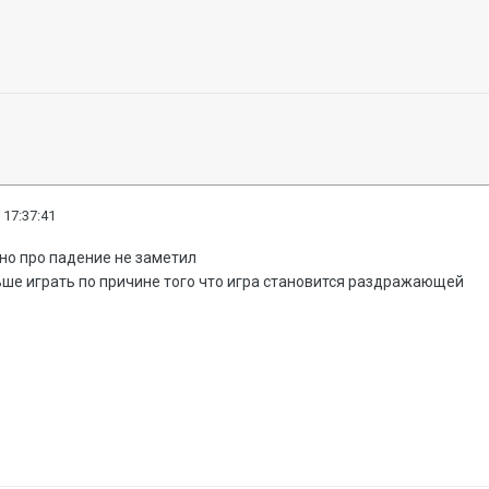
 17:37:41
чно про падение не заметил
ьше играть по причине того что игра становится раздражающей