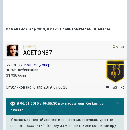
Изменено
6 апр 2019, 07:17:31
пользователем DueIIante
[4MEZ]
9 124
ACETON87
Участник,
Коллекционер
10 345 публикаций
31 938 боёв
Опубликовано:
6 апр 2019, 07:06:28
#3
В 06.04.2019 в 06:55:30 пользователь
Korkin_us
сказал:
Уважаемая леста! доколе вот по таким игрункам урон не
начнёт проходить? Почему из меня цитадели косяками прут,