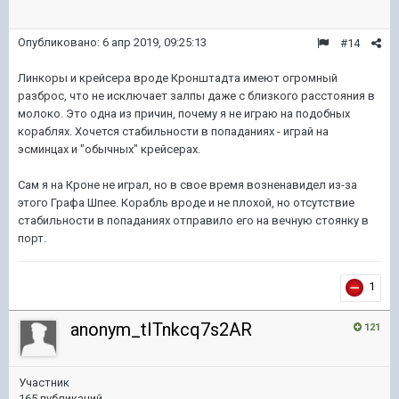
Опубликовано:
6 апр 2019, 09:25:13
#14
Линкоры и крейсера вроде Кронштадта имеют огромный
разброс, что не исключает залпы даже с близкого расстояния в
молоко. Это одна из причин, почему я не играю на подобных
кораблях. Хочется стабильности в попаданиях - играй на
эсминцах и "обычных" крейсерах.
Сам я на Кроне не играл, но в свое время возненавидел из-за
этого Графа Шпее. Корабль вроде и не плохой, но отсутствие
стабильности в попаданиях отправило его на вечную стоянку в
порт.
1
anonym_tITnkcq7s2AR
121
Участник
165 публикаций