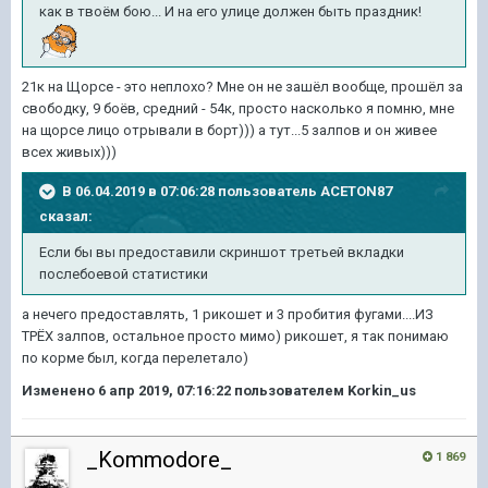
как в твоём бою... И на его улице должен быть праздник!
21к на Щорсе - это неплохо? Мне он не зашёл вообще, прошёл за
свободку, 9 боёв, средний - 54к, просто насколько я помню, мне
на щорсе лицо отрывали в борт))) а тут...5 залпов и он живее
всех живых)))
В 06.04.2019 в 07:06:28 пользователь
ACETON87
сказал:
Если бы вы предоставили скриншот третьей вкладки
послебоевой статистики
а нечего предоставлять, 1 рикошет и 3 пробития фугами....ИЗ
ТРЁХ залпов, остальное просто мимо) рикошет, я так понимаю
по корме был, когда перелетало)
Изменено
6 апр 2019, 07:16:22
пользователем Korkin_us
_Kommodore_
1 869