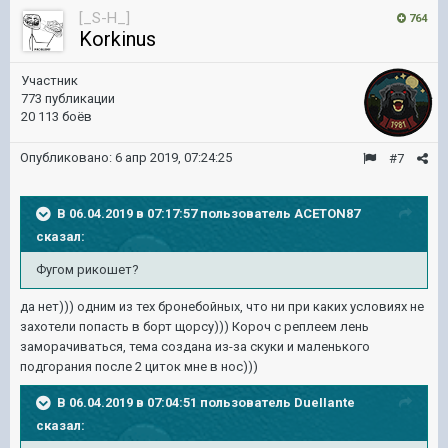
[_S-H_]
764
Korkinus
Участник
773 публикации
20 113 боёв
Опубликовано:
6 апр 2019, 07:24:25
#7
В 06.04.2019 в 07:17:57 пользователь
ACETON87
сказал:
Фугом рикошет?
да нет))) одним из тех бронебойных, что ни при каких условиях не
захотели попасть в борт щорсу))) Короч с реплеем лень
заморачиваться, тема создана из-за скуки и маленького
подгорания после 2 циток мне в нос)))
В 06.04.2019 в 07:04:51 пользователь
DueIIante
сказал: