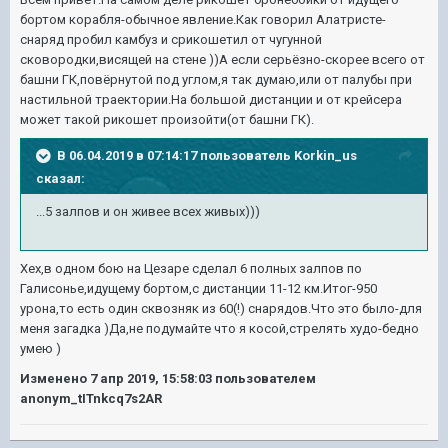
бортом корабля-обычное явление.Как говорил Алатристе-
снаряд пробил камбуз и срикошетил от чугунной
сковородки,висящей на стене ))А если серьёзно-скорее всего от
башни ГК,повёрнутой под углом,я так думаю,или от палубы при
настильной траектории.На большой дистанции и от крейсера
может такой рикошет произойти(от башни ГК).
В 06.04.2019 в 07:14:17 пользователь
Korkin_us
сказал:
...5 залпов и он живее всех живых)))
Хех,в одном бою на Цезаре сделал 6 полных залпов по
Галисонье,идущему бортом,с дистанции 11-12 км.Итог-950
урона,то есть один сквозняк из 60(!) снарядов.Что это было-для
меня загадка )Да,не подумайте что я косой,стрелять худо-бедно
умею )
Изменено
7 апр 2019, 15:58:03
пользователем
anonym_tITnkcq7s2AR