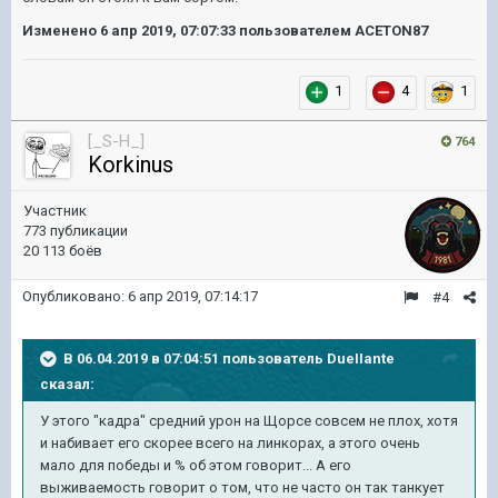
Изменено
6 апр 2019, 07:07:33
пользователем ACETON87
1
4
1
[_S-H_]
764
Korkinus
Участник
773 публикации
20 113 боёв
Опубликовано:
6 апр 2019, 07:14:17
#4
В 06.04.2019 в 07:04:51 пользователь
DueIIante
сказал:
У этого "кадра" средний урон на Щорсе совсем не плох, хотя
и набивает его скорее всего на линкорах, а этого очень
мало для победы и % об этом говорит... А его
выживаемость говорит о том, что не часто он так танкует