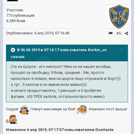
Участник
775 публикаций
6 289 боёв
Опубликовано:
6 апр 2019, 07:16:46
#5
В 06.04.2019 в 07:14:17 пользователь
Korkin_us
сказал:
21к на Щорсе - это неплохо? Мне он не зашёл вообще,
прошёл за свободку, 9 боёв, средний - 54к, просто
насколько я помню, мне на щорсе лицо отрывали в борт)))
а тут...5 залпов и он живее всех живых)))
а нечего предоставлять, 1 рикошет и 3 пробития
фугами....ИЗ ТРЁХ залпов, остальное просто мимо)
Сорри!
Глянул максимум за бой!
Изменил пост выше!
Изменено
6 апр 2019, 07:17:57
пользователем DueIIante