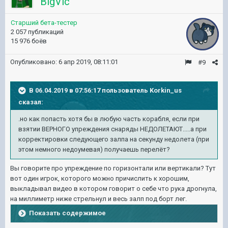
BigVic
Старший бета-тестер
2 057 публикаций
15 976 боёв
Опубликовано:
6 апр 2019, 08:11:01
#9
В 06.04.2019 в 07:56:17 пользователь
Korkin_us
сказал:
.но как попасть хотя бы в любую часть корабля, если при
взятии ВЕРНОГО упреждения снаряды НЕДОЛЕТАЮТ.....а при
корректировки следующего залпа на секунду недолета (при
этом немного недоумевая) получаешь перелёт?
Вы говорите про упреждение по горизонтали или вертикали? Тут
вот один игрок, которого можно причислить к хорошим,
выкладывал видео в котором говорит о себе что рука дрогнула,
на миллиметр ниже стрельнул и весь залп под борт лег.
Показать содержимое