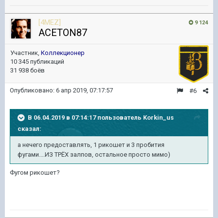
[4MEZ]
9 124
ACETON87
Участник,
Коллекционер
10 345 публикаций
31 938 боёв
Опубликовано:
6 апр 2019, 07:17:57
#6
В 06.04.2019 в 07:14:17 пользователь
Korkin_us
сказал:
а нечего предоставлять, 1 рикошет и 3 пробития
фугами....ИЗ ТРЁХ залпов, остальное просто мимо)
Фугом рикошет?