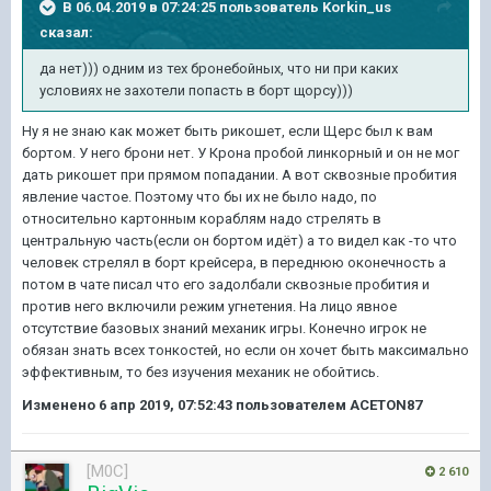
В 06.04.2019 в 07:24:25 пользователь
Korkin_us
сказал:
да нет))) одним из тех бронебойных, что ни при каких
условиях не захотели попасть в борт щорсу)))
Ну я не знаю как может быть рикошет, если Щерс был к вам
бортом. У него брони нет. У Крона пробой линкорный и он не мог
дать рикошет при прямом попадании. А вот сквозные пробития
явление частое. Поэтому что бы их не было надо, по
относительно картонным кораблям надо стрелять в
центральную часть(если он бортом идёт) а то видел как -то что
человек стрелял в борт крейсера, в переднюю оконечность а
потом в чате писал что его задолбали сквозные пробития и
против него включили режим угнетения. На лицо явное
отсутствие базовых знаний механик игры. Конечно игрок не
обязан знать всех тонкостей, но если он хочет быть максимально
эффективным, то без изучения механик не обойтись.
Изменено
6 апр 2019, 07:52:43
пользователем ACETON87
[M0C]
2 610