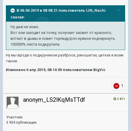
В 06.04.2019 в 08:08:21 пользователь
IJN_Nachi
сказал:
Ну даж не знаю.
Вот эсм заходит на точку, получает засвет от красного,
встает в дымы и ловит торпиду/рлс нужное подчеркнуть.
100500% леста подкрутила.
Ну мы вроде о подкрученом разбросе, рикошетах, цитках и всем
таком.
Изменено
6 апр 2019, 08:14:05
пользователем BigVic
1
anonym_LS2lKqMsTTdf
3 811
Участник
3 934 публикации