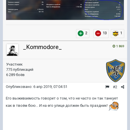
2
13
1
_Kommodore_
1 869
Участник
775 публикаций
6 289 боёв
Опубликовано:
6 апр 2019, 07:04:51
#2
Его выживаемость говорит о том, что не часто он так танкует
как в твоём бою... И на его улице должен быть праздник!