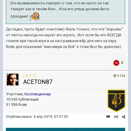
Его выживаемость говорит о том, что не часто он так
танкует как в твоём бою... И на его улице должен быть
праздник!
Да ладно, пусть будет счастлив) Жаль только, что эти "взрывы"
от лесты никогда не научат его играть...Вот если бы его ВСЕГДА
топили при такой игре и не настраивали вбр для него на пару
боёв для показаний "максимум за бой" я тоже был бы доволен)
3
[4MEZ]
9 124
ACETON87
Участник,
Коллекционер
10 345 публикаций
31 938 боёв
Опубликовано:
6 апр 2019, 07:51:33
#8