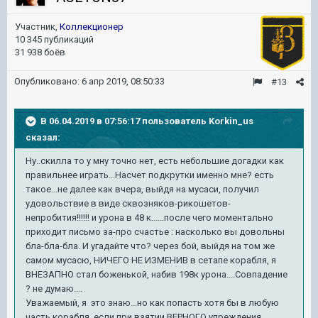
Участник,
Коллекционер
10 345 публикаций
31 938 боёв
Опубликовано:
6 апр 2019, 08:50:33
#13
В 06.04.2019 в 07:56:17 пользователь
Korkin_us
сказал:
Ну..скилла то у мну точно нет, есть небольшие догадки как
правильнее играть...Насчет подкрутки именно мне? есть
такое...не далее как вчера, выйдя на мусаси, получил
удовольствие в виде сквозняков-рикошетов-
непробития!!!!!! и урона в 48 к......после чего моментально
приходит письмо за-про счастье : насколько вы довольны
бла-бла-бла. И угадайте что? через бой, выйдя на том же
самом мусасю, НИЧЕГО НЕ ИЗМЕНИВ в сетапе корабля, я
ВНЕЗАПНО стал боженькой, набив 198к урона....Совпадение
? не думаю....
Уважаемый, я это знаю...но как попасть хотя бы в любую
часть корабля, если при взятии ВЕРНОГО упреждения