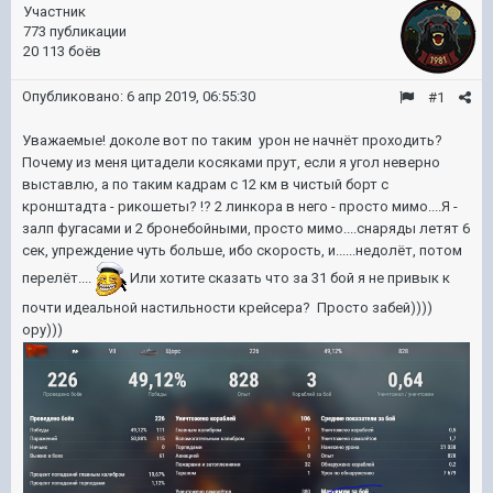
Участник
773 публикации
20 113 боёв
Опубликовано:
6 апр 2019, 06:55:30
#1
Уважаемые! доколе вот по таким урон не начнёт проходить?
Почему из меня цитадели косяками прут, если я угол неверно
выставлю, а по таким кадрам с 12 км в чистый борт с
кронштадта - рикошеты? !? 2 линкора в него - просто мимо....Я -
залп фугасами и 2 бронебойными, просто мимо....снаряды летят 6
сек, упреждение чуть больше, ибо скорость, и......недолёт, потом
перелёт....
Или хотите сказать что за 31 бой я не привык к
почти идеальной настильности крейсера? Просто забей))))
ору)))