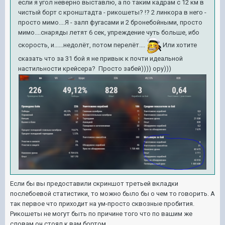
если я угол неверно выставлю, а по таким кадрам с 12 км в
чистый борт с кронштадта - рикошеты? !? 2 линкора в него -
просто мимо....Я - залп фугасами и 2 бронебойными, просто
мимо....снаряды летят 6 сек, упреждение чуть больше, ибо
скорость, и......недолёт, потом перелёт....
Или хотите
сказать что за 31 бой я не привык к почти идеальной
настильности крейсера? Просто забей)))) ору)))
Если бы вы предоставили скриншот третьей вкладки
послебоевой статистики, то можно было бы о чем то говорить. А
так первое что приходит на ум-просто сквозные пробития.
Рикошеты не могут быть по причине того что по вашим же
словам он стоял к вам бортом.