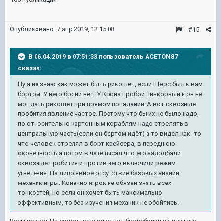
Опубликовано:
7 апр 2019, 12:15:08
#15
В 06.04.2019 в 07:51:33 пользователь
ACETON87
сказал:
Ну я не знаю как может быть рикошет, если Щерс был к вам
бортом. У него брони нет. У Крона пробой линкорный и он не
мог дать рикошет при прямом попадании. А вот сквозные
пробития явление частое. Поэтому что бы их не было надо,
по относительно картонным кораблям надо стрелять в
центральную часть(если он бортом идёт) а то видел как -то
что человек стрелял в борт крейсера, в переднюю
оконечность а потом в чате писал что его задолбали
сквозные пробития и против него включили режим
угнетения. На лицо явное отсутствие базовых знаний
механик игры. Конечно игрок не обязан знать всех
тонкостей, но если он хочет быть максимально
эффективным, то без изучения механик не обойтись.
Всем привет.На самом деле рикошет бронебойки от идущего