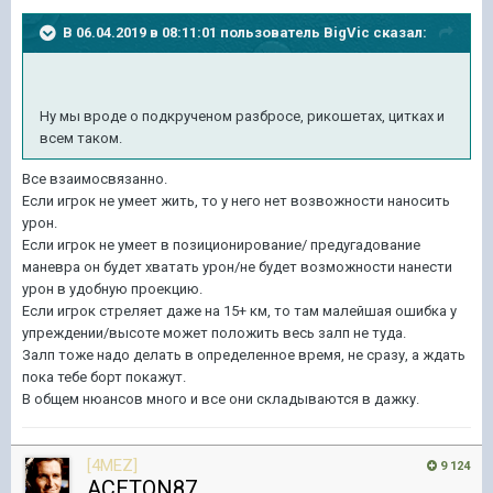
В 06.04.2019 в 08:11:01 пользователь
BigVic
сказал:
Ну мы вроде о подкрученом разбросе, рикошетах, цитках и
всем таком.
Все взаимосвязанно.
Если игрок не умеет жить, то у него нет возвожности наносить
урон.
Если игрок не умеет в позиционирование/ предугадование
маневра он будет хватать урон/не будет возможности нанести
урон в удобную проекцию.
Если игрок стреляет даже на 15+ км, то там малейшая ошибка у
упреждении/высоте может положить весь залп не туда.
Залп тоже надо делать в определенное время, не сразу, а ждать
пока тебе борт покажут.
В общем нюансов много и все они складываются в дажку.
[4MEZ]
9 124
ACETON87