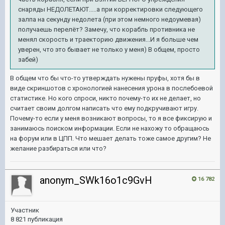
снаряды НЕДОЛЕТАЮТ.....а при корректировки следующего
залпа на секунду недолета (при этом немного недоумевая)
получаешь перелёт? Замечу, что корабль противника не
менял скорость и траекторию движения...И я больше чем
уверен, что это бывает не только у меня) В общем, просто
забей)
В общем что бы что-то утверждать нужены пруфы, хотя бы в
виде скриншотов с хронологией нанесения урона в послебоевой
статистике. Но кого спроси, никто почему-то их не делает, но
считает своим долгом написать что ему подкручивают игру.
Почему-то если у меня возникают вопросы, то я все фиксирую и
занимаюсь поиском информации. Если не нахожу то обращаюсь
на форум или в ЦПП. Что мешает делать тоже самое другим? Не
желание разбираться или что?
anonym_SWk16o1c9GvH
16 782
Участник
8 821 публикация