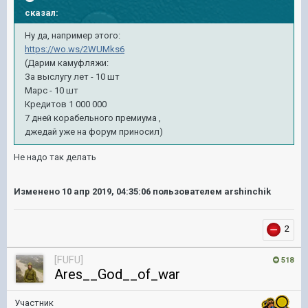
сказал:
Ну да, например этого:
https://wo.ws/2WUMks6
(Дарим камуфляжи:
За выслугу лет - 10 шт
Марс - 10 шт
Кредитов 1 000 000
7 дней корабельного премиума ,
джедай уже на форум приносил)
Не надо так делать
Изменено
10 апр 2019, 04:35:06
пользователем arshinchik
2
[FUFU]
518
Ares__God__of_war
Участник