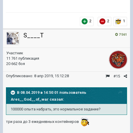
2
2
1
S____T
7 561
Участник
11 761 публикация
20 662 боя
Опубликовано:
8 апр 2019, 15:12:28
#15
В 08.04.2019 в 14:50:01 пользователь
Ares__God__of_war
сказал:
100000 опыта набрать, это нормальное задание?
три раза до 3 ежедневных контейнеров