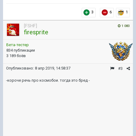
3
6
1
[FSHF]
1 083
firesprite
Бета-тестер
834 публикации
3 189 боёв
Опубликовано:
8 апр 2019, 14:58:37
#3
-короче речь про космобои. тогда это бред -