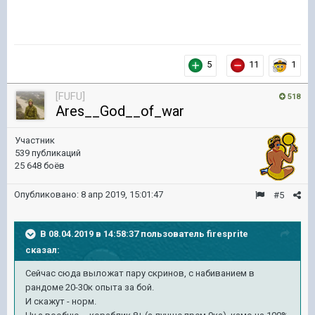
5
11
1
[FUFU]
518
Ares__God__of_war
Участник
539 публикаций
25 648 боёв
Опубликовано:
8 апр 2019, 15:01:47
#5
В 08.04.2019 в 14:58:37 пользователь
firesprite
сказал:
Сейчас сюда выложат пару скринов, с набиванием в
рандоме 20-30к опыта за бой.
И скажут - норм.