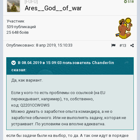
[FUFU]
518
Ares__God__of_war
Участник
539 публикаций
25 648 боёв
Опубликовано:
8 апр 2019, 15:10:33
#13
В 08.04.2019 в 15:09:03 пользователь
Chanderlin
сказал:
Да, как вариант.
Если у кого-то есть проблемы со ссылкой (на EU
перекидывает, например), то, собственно,
код: Q2201CCWOWS
Можно думать о заработке опыта командира, а не о
заработке обычного. Или не выполнять задачу, которая не
устраивает. По условиям она вполне адекватна.
если бы задачи были на выбор, то да. А так они идут в порядке