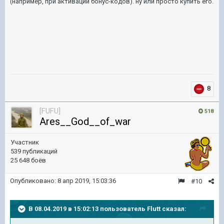
(например, при активации бонус-кодов). ну или просто купить его.
8
[FUFU]
518
Ares__God__of_war
Участник
539 публикаций
25 648 боёв
Опубликовано:
8 апр 2019, 15:03:36
#10
В 08.04.2019 в 15:02:13 пользователь
Flutt
сказал: