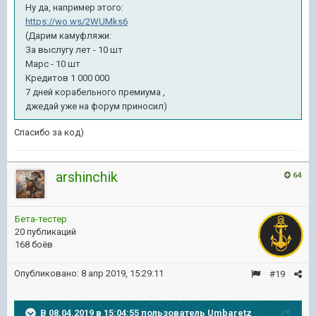
Ну да, например этого:
https://wo.ws/2WUMks6
(Дарим камуфляжи:
За выслугу лет - 10 шт
Марс - 10 шт
Кредитов 1 000 000
7 дней корабельного премиума ,
джедай уже на форум приносил)
Спасибо за код)
arshinchik
64
Бета-тестер
20 публикаций
168 боёв
Опубликовано:
8 апр 2019, 15:29:11
#19
В 08.04.2019 в 15:04:55 пользователь
Umbaretz