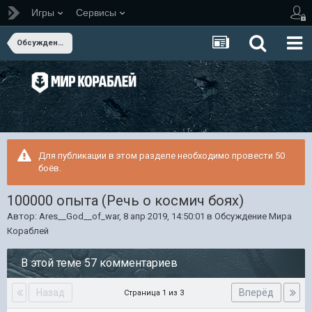
Игры
Сервисы
Обсуждение Мира Кораблей
Для публикации в этом разделе необходимо провести 50
боёв.
100000 опыта (Речь о космич боях)
Автор:
Ares__God__of_war
,
8 апр 2019, 14:50:01
в
Обсуждение Мира
Кораблей
В этой теме 57 комментариев
Назад
Вперёд
Страница 1 из 3