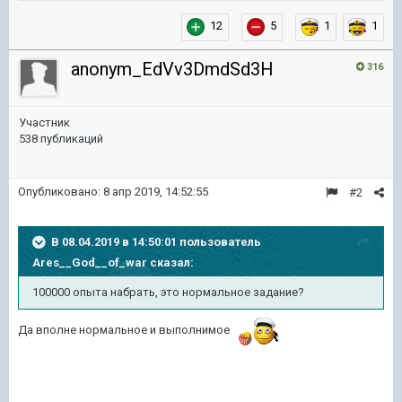
12
5
1
1
anonym_EdVv3DmdSd3H
316
Участник
538 публикаций
Опубликовано:
8 апр 2019, 14:52:55
#2
В 08.04.2019 в 14:50:01 пользователь
Ares__God__of_war
сказал:
100000 опыта набрать, это нормальное задание?
Да вполне нормальное и выполнимое