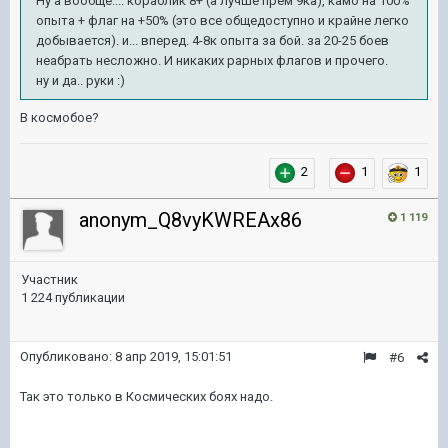
Ну а вообще.... кораблик 8+ (а лучше прем 9ка), камо на 100%
опыта + флаг на +50% (это все общедоступно и крайне легко
добывается). и... вперед. 4-8к опыта за бой. за 20-25 боев
неабрать несложно. И никаких рарных флагов и прочего.
ну и да.. руки :)
В космобое?
2
1
1
anonym_Q8vyKWREAx86
1 119
Участник
1 224 публикации
Опубликовано:
8 апр 2019, 15:01:51
#6
Так это только в Космических боях надо.