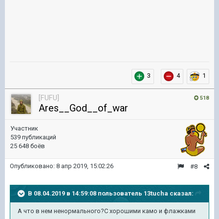
3
4
1
[FUFU]
518
Ares__God__of_war
Участник
539 публикаций
25 648 боёв
Опубликовано:
8 апр 2019, 15:02:26
#8
В 08.04.2019 в 14:59:08 пользователь
13tucha
сказал:
А что в нем ненормального?С хорошими камо и флажками