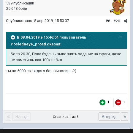
539 публикаций
25 648 боёв
Опубликовано:
8 апр 2019, 15:50:07
#20
В 08.04.2019 в 15:46:04 пользователь
Posledneye_prosti
сказал:
Боев 20-30, Пока будешь выполнять задание на фраги, даже
не заметишь как 100к набил
ты по 5000 с каждого боя выносишь?)
1
1
Назад
Вперёд
Страница 1 из 3
Подписчики
0