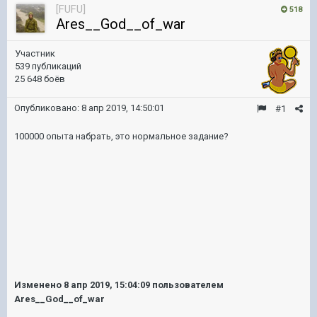
[FUFU]
518
Ares__God__of_war
Участник
539 публикаций
25 648 боёв
Опубликовано:
8 апр 2019, 14:50:01
#1
100000 опыта набрать, это нормальное задание?
Изменено
8 апр 2019, 15:04:09
пользователем
Ares__God__of_war