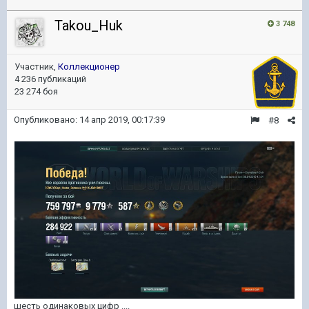
Takou_Huk
3 748
Участник,
Коллекционер
4 236 публикаций
23 274 боя
Опубликовано:
14 апр 2019, 00:17:39
#8
шесть одинаковых цифр ....