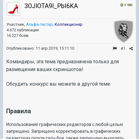
3OJlOTA9l_PbI6KA
3 985
Участник,
Альфа-тестер
,
Коллекционер
4 672 публикации
16 227 боёв
Опубликовано:
11 апр 2019, 15:11:10
#1
Командиры, эта тема предназначена только для
размещения ваших скриншотов!
Обсудить конкурс вы можете
в другой теме.
Правила
Использование графических редакторов с любой целью
запрещено. Запрещено корректировать в графических
редакторах результаты боя, также запрещено выделять