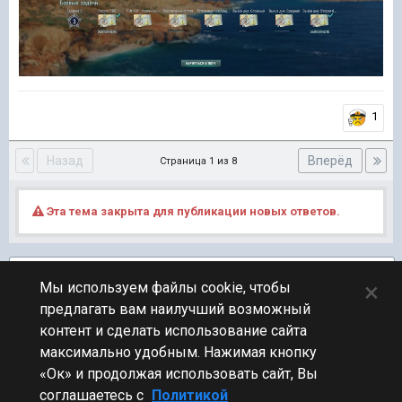
1
Назад
Вперёд
Страница 1 из 8
Эта тема закрыта для публикации новых ответов.
Подписчики
6
×
Мы используем файлы cookie, чтобы
предлагать вам наилучший возможный
ПЕРЕЙТИ К СПИСКУ ТЕМ
контент и сделать использование сайта
Конкурсы
максимально удобным. Нажимая кнопку
«Ок» и продолжая использовать сайт, Вы
соглашаетесь с
Политикой