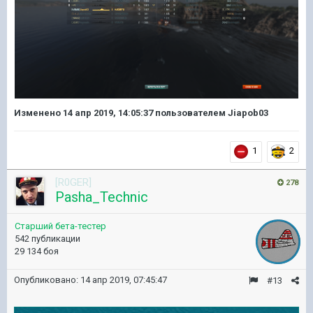
Изменено
14 апр 2019, 14:05:37
пользователем Jiapob03
1
2
[R0GER]
278
Pasha_Technic
Старший бета-тестер
542 публикации
29 134 боя
Опубликовано:
14 апр 2019, 07:45:47
#13