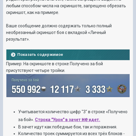
любым способом числа на скриншоте, запрещено обрезать
скриншот, как на примере.
Ваше сообщение должно содержать только полный
необрезанный скриншот боя с вкладкой «Личный
результат».
Показать содержимое
Пример: На скриншоте в строке Получено за бой
присутствуют четыре тройки.
Учитывается количество цифр "3" в строке «Получено
не
за бой».
С
т
рока "Урон" в зачет
идет.
В зачет идут как победные бои, так и поражения.
Количество троек суммируется из всех трёх блоков -