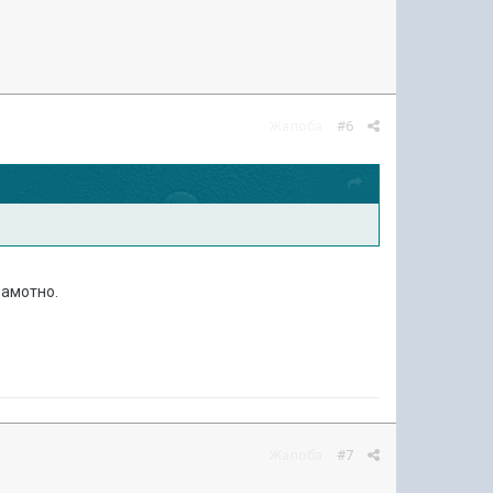
Жалоба
#6
рамотно.
Жалоба
#7