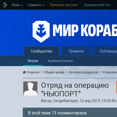
Игры
Сервисы
Премиум магазин
Адмиралтейство
Сообщество
Правила
Публикац
Форум
Администрация
Главная
Общий архив
Архивы разделов
Кланов
Отряд на операцию
"НЬЮПОРТ"
Автор:
SergeiKamiysh
,
12 апр 2019, 19:29:40
В этой теме 13 комментариев