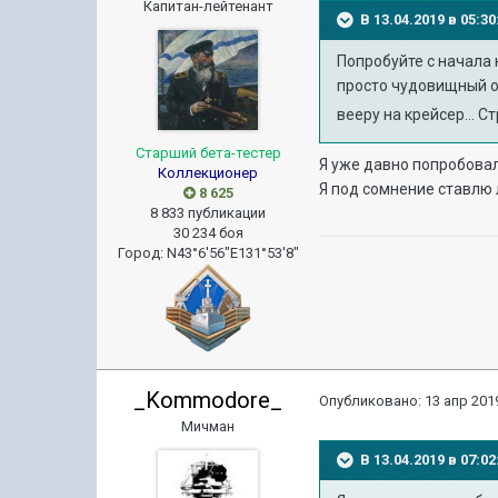
Капитан-лейтенант
В 13.04.2019 в 05:
Попробуйте с начала 
просто чудовищный он
вееру на крейсер... 
Старший бета-тестер
Я уже давно попробовал
Коллекционер
Я под сомнение ставлю 
8 625
8 833 публикации
30 234 боя
Город
:
N43°6'56"E131°53'8"
_Kommodore_
Опубликовано:
13 апр 2019
Мичман
В 13.04.2019 в 07: