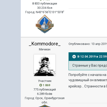
8 833 публикации
30 234 боя
Город
:
N43°6'56"E131°53'8"
_Kommodore_
Опубликовано:
13 апр 2019
Мичман
В 12.04.2019 в 22:
Странные у Вас пред
Попробуйте с начала на 
чудовищный он вливает 
Участник
1 869
крейсер... Странности 
775 публикаций
6 289 боёв
Город
:
Орск, Оренбургская
обл.