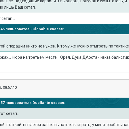
вал все подходящие корабли в Ньюпорте, получал и Испытатель, и
лю лишь Ваш сетап.
сетап...
50:45 пользователь
OldSable
сказал:
.
ой операции никто не нужен. К тому же нужно отыграть по тактике
ках... Нюра на третьем месте... Орёл, Дука ДАоста - из-за балистик
, 08:57:10
25:57 пользователь
DueIIante
сказал:
от сетап...
ой статкой пытается рассказывать как играть, у меня срабатывае