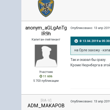
anonym_aGLgAnTg
Опубликовано:
13 апр 2019
lR9h
Капитан-лейтенант
В 13.04.2019 в 05:
на Орле захожу - кэп
Так и сказал бы сразу.
Кроме Нюрнберга в этой
Участник
11 606
5 703 публикации
[RA-V]
Опубликовано:
13 апр 2019
ADM_MAKAPOB