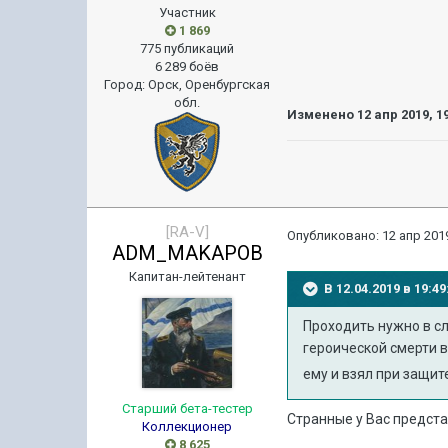
Участник
1 869
775 публикаций
6 289 боёв
Город
:
Орск, Оренбургская
обл.
Изменено
12 апр 2019, 1
[RA-V]
Опубликовано:
12 апр 2019
ADM_MAKAPOB
Капитан-лейтенант
В 12.04.2019 в 19:
Проходить нужно в сл
героической смерти в
ему и взял при защит
Старший бета-тестер
Странные у Вас предста
Коллекционер
8 625