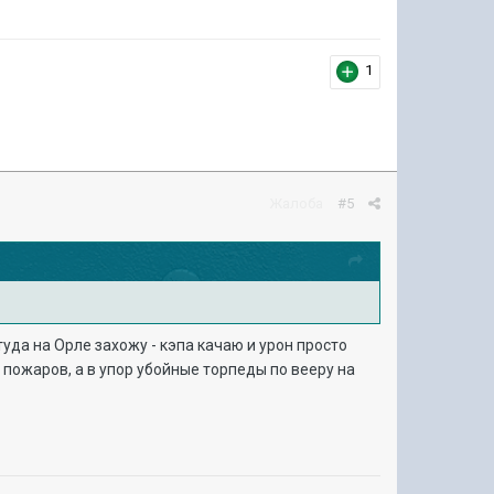
1
Жалоба
#5
туда на Орле захожу - кэпа качаю и урон просто
 пожаров, а в упор убойные торпеды по вееру на