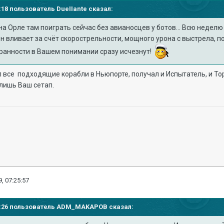
30:18 пользователь
DueIIante
сказал:
на Орле там поиграть сейчас без авианосцев у ботов... Всю неделю 
 вливает за счёт скорострельности, мощного урона с выстрела, п
Странности в Вашем понимании сразу исчезнут!
 все подходящие корабли в Ньюпорте, получал и Испытатель, и То
лишь Ваш сетап.
, 07:25:57
02:26 пользователь
ADM_MAKAPOB
сказал: