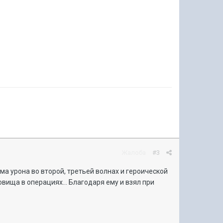
Жалоба
#3
ма урона во второй, третьей волнах и героической
овища в операциях... Благодаря ему и взял при