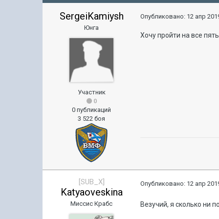
SergeiKamiysh
Опубликовано:
12 апр 2019
Юнга
Хочу пройти на все пять
Участник
0
0 публикаций
3 522 боя
[SUB_X]
Опубликовано:
12 апр 2019
Katyaoveskina
Миссис Крабс
Везучий, я сколько ни 