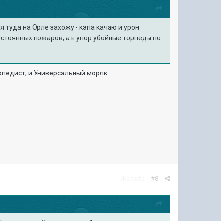
я туда на Орле захожу - кэпа качаю и урон
остоянных пожаров, а в упор убойные торпеды по
рпедист, и Универсальный моряк.
Жалоба
#8