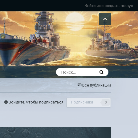
Войти
или
создать аккаунт
Все публикации
Войдите, чтобы подписаться
Подписчики
0