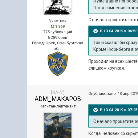
Я уже давно попробо
Я под сомнение став
С начало прокатите этот 
Участник
1 869
В 13.04.2019 в 06:
775 публикаций
6 289 боёв
Так и сказал бы сразу
Город
:
Орск, Оренбургская
обл.
Кроме Нюрнберга в эт
Проходил на всех шестёр
слишком хрупкая...
[RA-V]
Опубликовано:
13 апр 2019
ADM_MAKAPOB
Капитан-лейтенант
В 13.04.2019 в 07:
С начало прокатите эт
Когда человек со скрыт