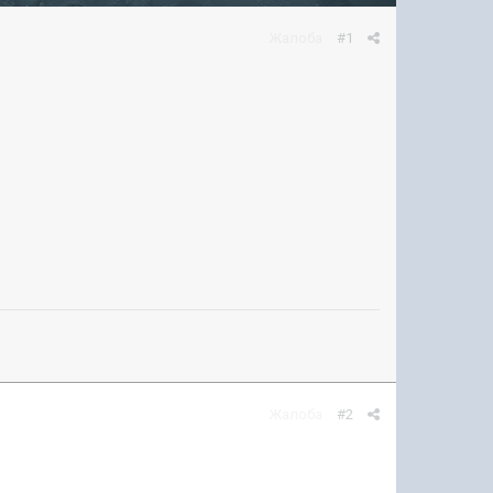
Жалоба
#1
Жалоба
#2