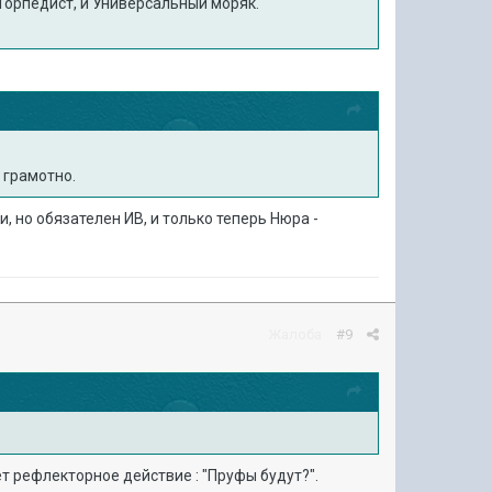
 Торпедист, и Универсальный моряк.
 грамотно.
и, но обязателен ИВ, и только теперь Нюра -
Жалоба
#9
т рефлекторное действие : "Пруфы будут?".