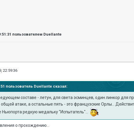
9:51:31
пользователем DueIIante
, 22:59:36
49:51 пользователь
DueIIante
сказал:
едующем составе - летун, для света эсминцев, один линкор для пр
 общей атаке, а остальные пять - это французские Орлы... Действи
е Ньюпорта редкую медальку "Испытатель"...
вления о прохождению...