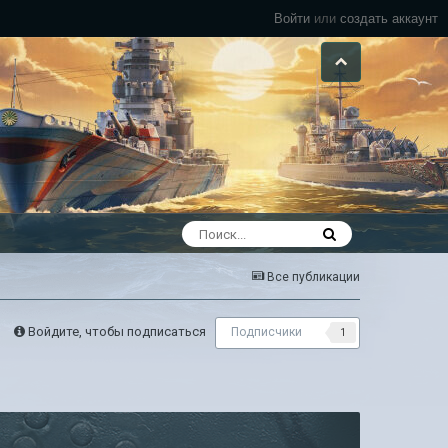
Войти
или
создать аккаунт
Все публикации
Войдите, чтобы подписаться
Подписчики
1