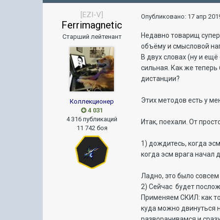
[EZI-V]
Опубликовано:
17 апр 2019
Ferrimagnetic
Недавно товарищ суперд
Старший лейтенант
объёму и смысловой наг
В двух словах (ну и ещ
сильная. Как же тепер
дистанции?
Этих методов есть у ме
Коллекционер
4 031
4 316 публикаций
Итак, поехали. От прост
11 742 боя
1) дождитесь, когда эсм
когда эсм врага начал д
Ладно, это было совсем
2) Сейчас будет послож
Применяем СКИЛ: как то
куда можно двинуться н
разворачивамся и сразу