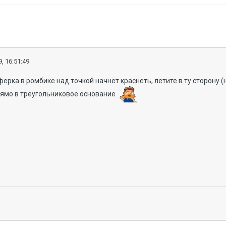
, 16:51:49
ферка в ромбике над точкой начнёт краснеть, летите в ту сторону 
рямо в треугольниковое основание