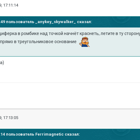
, 17:11:14
51:49 пользователь
_anykey_skywalker_
сказал:
циферка в ромбике над точкой начнёт краснеть, летите в ту сторон
 прямо в треугольниковое основание
ка)
, 17:13:05
11:14 пользователь
Ferrimagnetic
сказал: