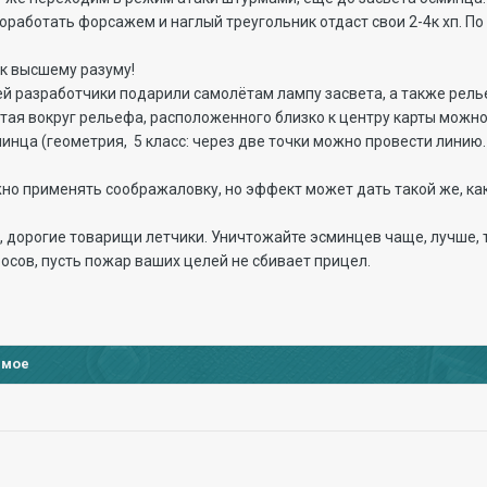
доработать форсажем и наглый треугольник отдаст свои 2-4к хп. По
к высшему разуму!
ей разработчики подарили самолётам лампу засвета, а также рель
етая вокруг рельефа, расположенного близко к центру карты мож
инца (геометрия, 5 класс: через две точки можно провести линию. 
жно применять соображаловку, но эффект может дать такой же, как
, дорогие товарищи летчики. Уничтожайте эсминцев чаще, лучше, 
сов, пусть пожар ваших целей не сбивает прицел.
имое