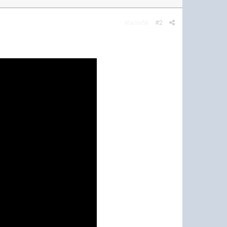
Жалоба
#2