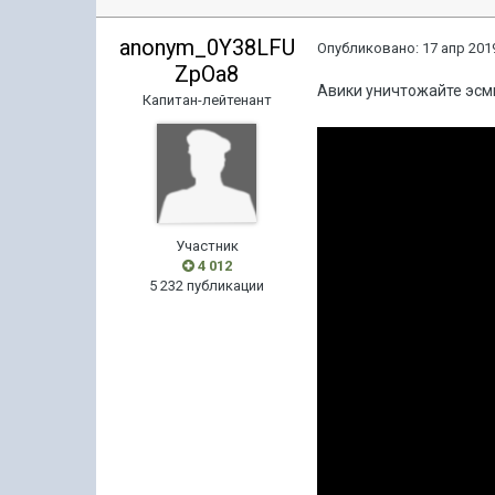
anonym_0Y38LFU
Опубликовано:
17 апр 2019
ZpOa8
Авики уничтожайте эсм
Капитан-лейтенант
Участник
4 012
5 232 публикации