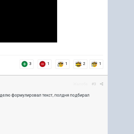
3
1
1
2
1
Жалоба
#3
еделю формулировал текст, полдня подбирал