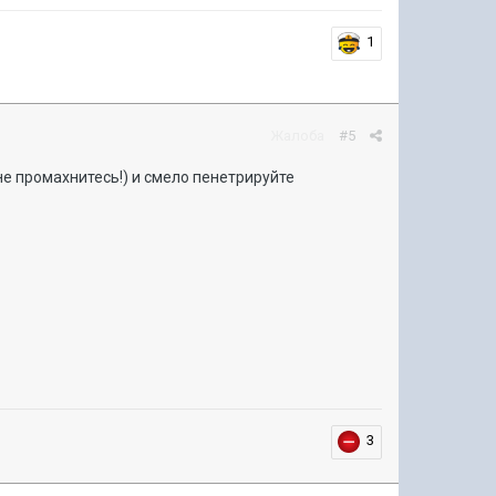
1
Жалоба
#5
(не промахнитесь!) и смело пенетрируйте
3