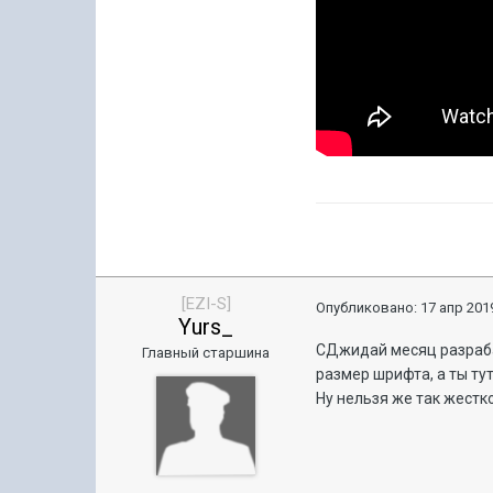
[EZI-S]
Опубликовано:
17 апр 2019
Yurs_
СДжидай месяц разраба
Главный старшина
размер шрифта, а ты тут
Ну нельзя же так жестко