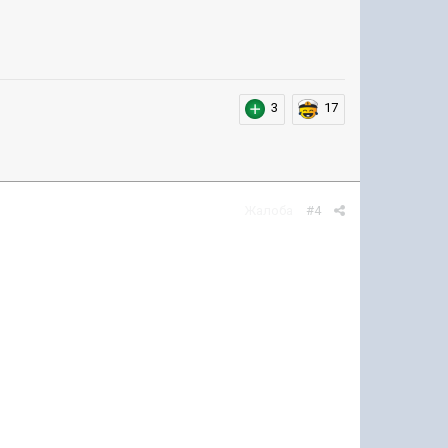
3
17
Жалоба
#4