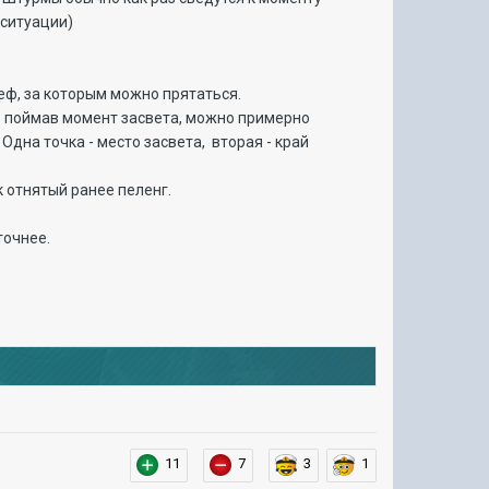
 ситуации)
еф, за которым можно прятаться.
но поймав момент засвета, можно примерно
Одна точка - место засвета, вторая - край
 отнятый ранее пеленг.
точнее.
11
7
3
1