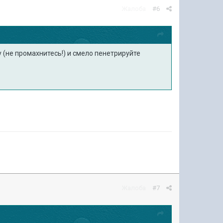
Жалоба
#6
у (не промахнитесь!) и смело пенетрируйте
Жалоба
#7