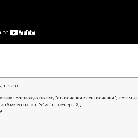
, 15:37:03
тывал скилловую тактику "отключения и невключения ", потом н
 за 5 минут просто "убил" его супергайд.
!