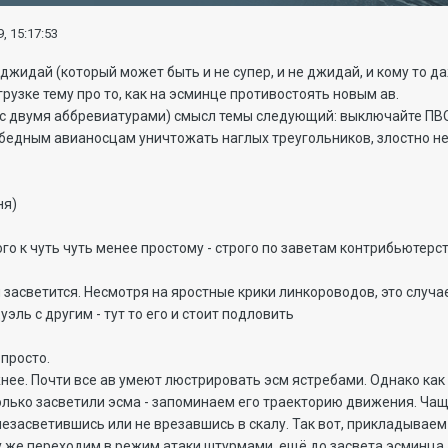
, 15:17:53
жидай (который может быть и не супер, и не джидай, и кому то 
рузке тему про то, как на эсминце противостоять новым ав.
ё с двумя аббревиатурами) смысл темы следующий: выключайте ПВО 
ь бедным авианосцам уничтожать наглых треугольников, злостно н
ня)
ого к чуть чуть менее простому - строго по заветам контрибьютерст
 засветится. Несмотря на яростные крики линкороводов, это случае
уэль с другим - тут то его и стоит подловить
 просто.
нее. Почти все ав умеют люстрировать эсм ястребами. Однако как 
лько засветили эсма - запоминаем его траекторию движения. Чаще
езасветившись или не врезавшись в скалу. Так вот, прикладываем 
 же переходим в режим атаки штурмами, ещё до засвета эсминца.