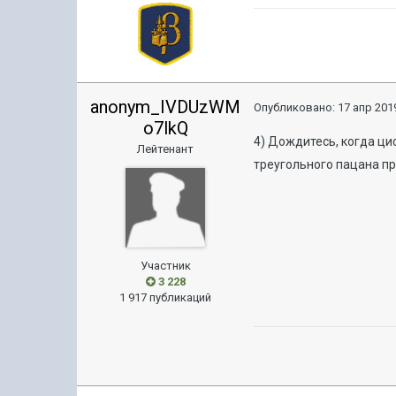
anonym_IVDUzWM
Опубликовано:
17 апр 2019
o7lkQ
4) Дождитесь, когда ци
Лейтенант
треугольного пацана п
Участник
3 228
1 917 публикаций