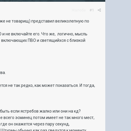
Жалоба
#1
даже не товарищ) представил великолепную по
и не включайте его. Что же, логично, мысль
е включающих ПВО и светящийхся с близкой
ва.
тся не так редко, как может показаться. И тогда,
быть если ястребов жалко или они на кд?
 всего эсминец потом имеет не так много мест,
где он окажется через пару секунд,
 Штурмы обычно как раз сведутся к моменту