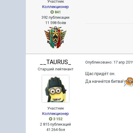
Участник
Коллекционер
841
392 публикации
11 598 боёв
__TAURUS_
Опубликовано:
17 апр 2019
Старший лейтенант
Щас придёт он.
Да начнётся битва!
Участник
Коллекционер
3 152
2 815 публикаций
41 264 боя