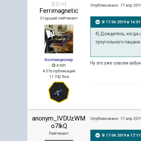
[EZI-V]
Опубликовано:
17 апр 2019
Ferrimagnetic
Старший лейтенант
В 17.04.2019 в 16:
4) Дождитесь, когда 
треугольного пацана
Коллекционер
Ну это уже совсем азбу
4 031
4 316 публикаций
11 742 боя
anonym_IVDUzWM
Опубликовано:
17 апр 2019
o7lkQ
Лейтенант
В 17.04.2019 в 17: