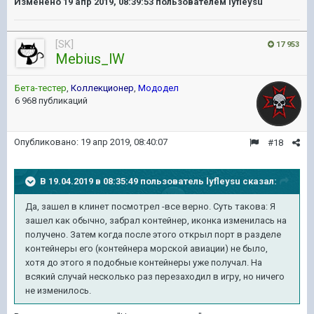
Изменено
19 апр 2019, 08:39:53
пользователем lyfleysu
[SK]
17 953
Mebius_lW
Бета-тестер
,
Коллекционер
,
Мододел
6 968 публикаций
Опубликовано:
19 апр 2019, 08:40:07
#18
В 19.04.2019 в 08:35:49 пользователь
lyfleysu
сказал:
Да, зашел в клинет посмотрел -все верно. Суть такова: Я
зашел как обычно, забрал контейнер, иконка изменилась на
получено. Затем когда после этого открыл порт в разделе
контейнеры его (контейнера морской авиации) не было,
хотя до этого я подобные контейнеры уже получал. На
всякий случай несколько раз перезаходил в игру, но ничего
не изменилось.