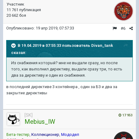
Участник
11 761 публикация
20 662 боя
Опубликовано:
19 апр 2019, 07:57:33
#6
В 19.04.2019 в 07:55:33 пользователь
Divan_tank
сказал:
Из снабжения который? мне не выдали сразу, но после
того, как выполнил директиву, выдали сразу три, то есть
два за директиву и один из снабжения.
в последней директиве 3 контейнера , один за БЗ и два за
закрытие директивы
[SK]
17 953
Mebius_lW
Бета-тестер
,
Коллекционер
,
Мододел