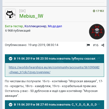
[SK]
17 953
Mebius_lW
Бета-тестер
,
Коллекционер
,
Мододел
6 968 публикаций
Опубликовано:
19 апр 2019, 08:30:14
#16
В 19.04.2019 в 08:23:50 пользователь
lyfleysu
сказал:
https://worldofwarships.eu/en/community/accounts/561095682
-cheap_tr1ck/!/pvp/overview/
По числам вы получали: 16-го - контейнер "Морская авиация", 17-
го - кредиты, 18-го - камуфляж, 19-го - корабельный прем.акк.
Осталось у вас - 50 дублонов и ещё один контейнер "Морская
авиация".
В 19.04.2019 в 08:27:40 пользователь
C_Y_D_O_B_O_D