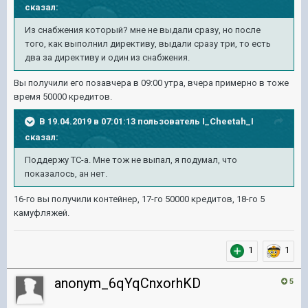
сказал:
Из снабжения который? мне не выдали сразу, но после
того, как выполнил директиву, выдали сразу три, то есть
два за директиву и один из снабжения.
Вы получили его позавчера в 09:00 утра, вчера примерно в тоже
время 50000 кредитов.
В 19.04.2019 в 07:01:13 пользователь
I_Cheetah_I
сказал:
Поддержу ТС-а. Мне тож не выпал, я подумал, что
показалось, ан нет.
16-го вы получили контейнер, 17-го 50000 кредитов, 18-го 5
камуфляжей.
1
1
anonym_6qYqCnxorhKD
5