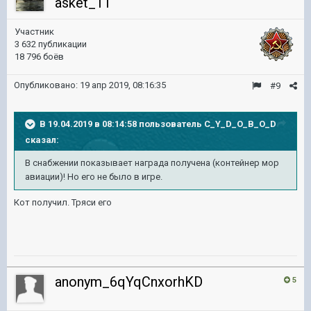
asket_11
Участник
3 632 публикации
18 796 боёв
Опубликовано:
19 апр 2019, 08:16:35
#9
В 19.04.2019 в 08:14:58 пользователь
C_Y_D_O_B_O_D
сказал:
В снабжении показывает награда получена (контейнер мор
авиации)! Но его не было в игре.
Кот получил. Тряси его
anonym_6qYqCnxorhKD
5