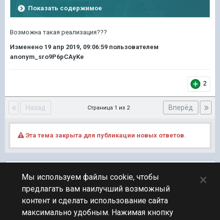
Показать содержимое
Возможна такая реализация???
Изменено
19 апр 2019, 09:06:59
пользователем
anonym_sro9P6pCAyKe
2
Назад
Вперёд
Страница 1 из 2
Эта тема закрыта для публикации новых ответов.
Подписчики
0
×
Мы используем файлы cookie, чтобы
предлагать вам наилучший возможный
ПЕРЕЙТИ К СПИСКУ ТЕМ
контент и сделать использование сайта
Технические вопросы
максимально удобным. Нажимая кнопку