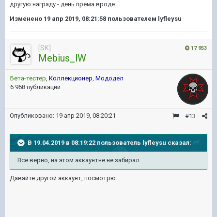
другую награду - день према вроде.
Изменено
19 апр 2019, 08:21:58
пользователем lyfleysu
[SK]
17 953
Mebius_lW
Бета-тестер
,
Коллекционер
,
Мододел
6 968 публикаций
Опубликовано:
19 апр 2019, 08:20:21
#13
В 19.04.2019 в 08:19:22 пользователь
lyfleysu
сказал:
Все верно, на этом аккаунтне не забирал
Давайте другой аккаунт, посмотрю.