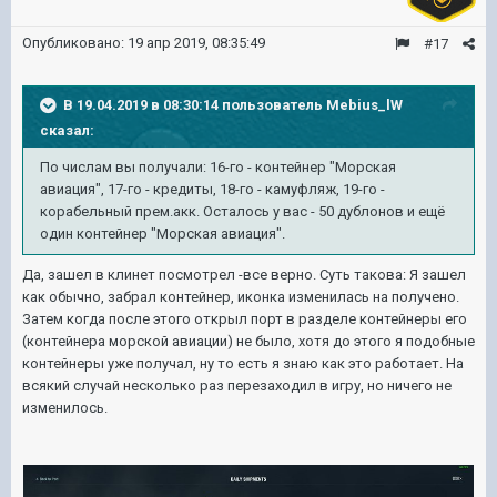
Опубликовано:
19 апр 2019, 08:35:49
#17
В 19.04.2019 в 08:30:14 пользователь
Mebius_lW
сказал:
По числам вы получали: 16-го - контейнер "Морская
авиация", 17-го - кредиты, 18-го - камуфляж, 19-го -
корабельный прем.акк. Осталось у вас - 50 дублонов и ещё
один контейнер "Морская авиация".
Да, зашел в клинет посмотрел -все верно. Суть такова: Я зашел
как обычно, забрал контейнер, иконка изменилась на получено.
Затем когда после этого открыл порт в разделе контейнеры его
(контейнера морской авиации) не было, хотя до этого я подобные
контейнеры уже получал, ну то есть я знаю как это работает. На
всякий случай несколько раз перезаходил в игру, но ничего не
изменилось.