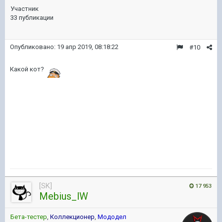
Участник
33 публикации
Опубликовано:
19 апр 2019, 08:18:22
#10
Какой кот?
[SK]
17 953
Mebius_lW
Бета-тестер
,
Коллекционер
,
Мододел