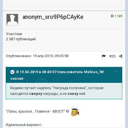
anonym_sro9P6pCAyKe
1 169
Участник
2 587 публикаций
Опубликовано:
19 апр 2019, 09:05:58
#20
В 19.04.2019 в 08:40:07 пользователь
Mebius_lW
сказал:
Видимо путает надпись "Награда получена", которая
находится
сверху
награды, а не
снизу
неё.
"Лапы, крылья... Главное - ХВОСТ" ©
Идеальный вариант: