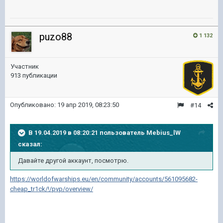
puzo88
1 132
Участник
913 публикации
Опубликовано:
19 апр 2019, 08:23:50
#14
В 19.04.2019 в 08:20:21 пользователь
Mebius_lW
сказал:
Давайте другой аккаунт, посмотрю.
https://worldofwarships.eu/en/community/accounts/561095682-
cheap_tr1ck/!/pvp/overview/