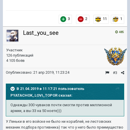
3
2
11
1
Last_you_see
485
Участник
126 публикаций
4 105 боёв
Опубликовано:
21 апр 2019, 11:23:24
#3
В 21.04.2019 в 11:17:21 пользователь
PYATACHOK_LOVI_TOPOR
сказал:
Однажды 300 чуваков почти смогли против миллионной
армии, а вы 33 на 50 ноете)))
У Леньки в его войске не было ни кораблей, не лестовских
механик подбора противника) так что у него было преимущество