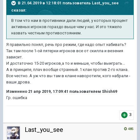
В 21.04.2019 в 12:18:01 пользователь
Last_you_see
сказал:
В том что нам в противники дали людей, у которых процент
активных игроков гораздо выше чем у нас. И это тяжело
назвать честным противостоянием.
Я правильно понял, речь про режим, где надо опыт набивать?
Так там после 1-ой пятерки игроков все от скилла и везения
зависит.
И достаточно 15-20 игроков,а то и меньше, чтобы выиграть...
А в принципе, плач вообще странный. 1 клан против 2-го клана.
Все честно. А уж что вы там в клане наворотили, кого набрали -
ваши дрова.
Изменено
21 апр 2019, 17:09:41
пользователем Shish69
Гр. ошибка
3
Last_you_see
485