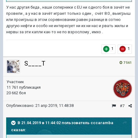
У нас другая беда , наши соперники с EU ни одного боя в зачёт не
провели , а у нас в зачёт играет только один , счёт 8:0 , выигрыш
или проигрыш в этом соревновании равен разнице в сотню
другую нефти и особо не интересует ни их ни нас и рвать жилы и
нервы за эти капли как-то не по взрослому , имхо .
1
1
S____T
7 561
Участник
11 761 публикация
20 662 боя
Опубликовано:
21 апр 2019, 11:48:38
#7
В 21.04.2019 в 11:44:02 пользователь
cccaramba
сказал: