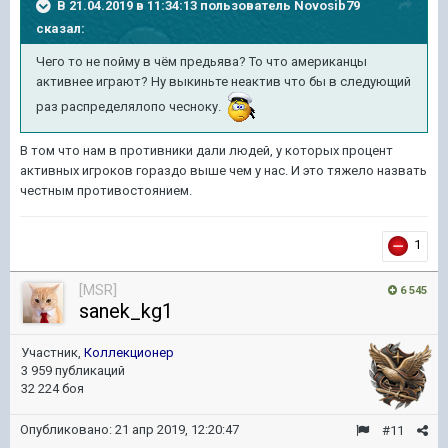
В 21.04.2019 в 11:34:13 пользователь
Novosib79
сказал:
Чего то не пойму в чём предьява? То что американцы
активнее играют? Ну выкиньте неактив что бы в следующий
раз распределялопо чесноку.
В том что нам в противники дали людей, у которых процент
активных игроков гораздо выше чем у нас. И это тяжело назвать
честным противостоянием.
1
[MSR]
6 545
sanek_kg1
Участник,
Коллекционер
3 959 публикаций
32 224 боя
Опубликовано:
21 апр 2019, 12:20:47
#11