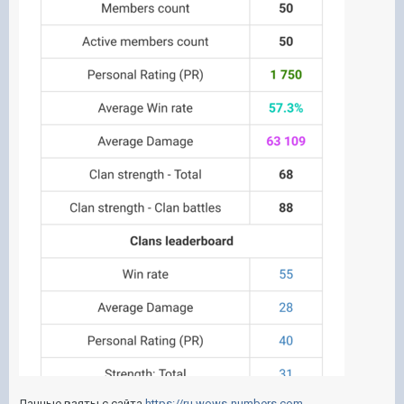
Данные взяты с сайта
https://ru.wows-numbers.com