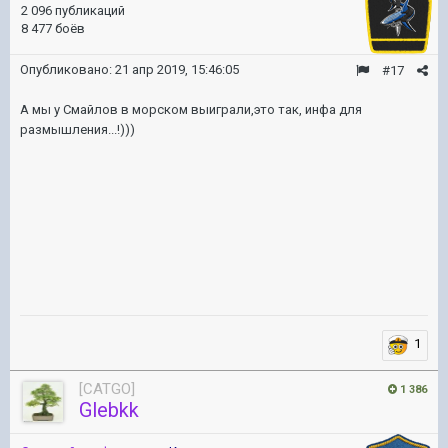
2 096 публикаций
8 477 боёв
Опубликовано:
21 апр 2019, 15:46:05
#17
А мы у Смайлов в морском выиграли,это так, инфа для
размышления...!)))
1
[CATGO]
1 386
Glebkk