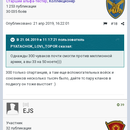
Старший альфа-тестер
,
Коллекционер
1 253 публикации
30 035 боёв
Опубликовано:
21 апр 2019, 16:22:01
#18
В 21.04.2019 в 11:17:21 пользователь
PYATACHOK_LOVI_TOPOR
сказал:
Однажды 300 чуваков почти смогли против миллионной
армии, а вы 33 на 50 ноете)))
300 только спартанцев, а там еще вспомогательных войск и
союзников несколько тысяч было, дайте тс пару кланов в
подмогу он тоже выстоит
:)
[III]
39
EJS
Участник
32 публикации