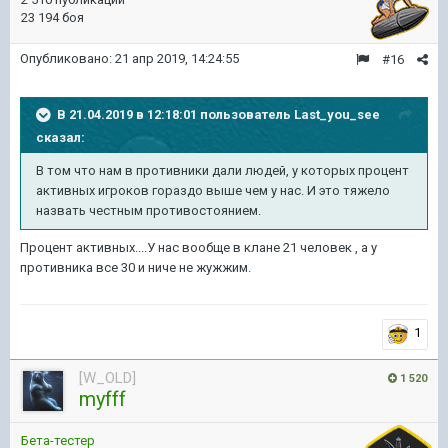
23 194 боя
Опубликовано:
21 апр 2019, 14:24:55
#16
В 21.04.2019 в 12:18:01 пользователь
Last_you_see
сказал:
В том что нам в противники дали людей, у которых процент
активных игроков гораздо выше чем у нас. И это тяжело
назвать честным противостоянием.
Процент активных....У нас вообще в клане 21 человек , а у
противника все 30 и ниче не жужжим.
1
[W_OLD]
1 520
myfff
Бета-тестер