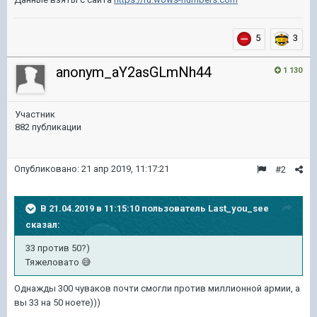
5
3
anonym_aY2asGLmNh44
1 130
Участник
882 публикации
Опубликовано:
21 апр 2019, 11:17:21
#2
В 21.04.2019 в 11:15:10 пользователь
Last_you_see
сказал:
33 против 50?)
Тяжеловато
😅
Однажды 300 чуваков почти смогли против миллионной армии, а
вы 33 на 50 ноете)))