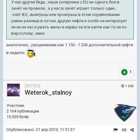
У нас другая беда , наши соперники с EU ни одного боя в
зачёт не провели , а у нас в зачёт играет только один ,
счёт 8:0 , выигрыш или проигрыш в этом соревновании
равен разнице в сотню другую нефти и особо не интересует
ни их ни нас и рвать жилы и нервы за эти капли как-то не по
взрослому , имхо .
аналогично , расцениваем как 1 150 - 1 200 дополнительной нефти
в неделю
1
[INTRO]
1 306
Weterok_stalnoy
Участник
2 164 публикации
15 059 боёв
Опубликовано:
21 апр 2019, 11:51:37
#8