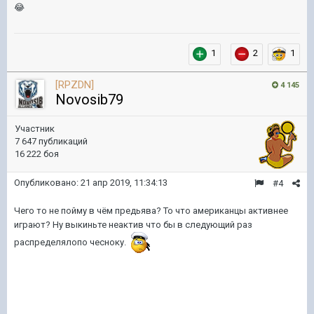
😂
1
2
1
[RPZDN]
4 145
Novosib79
Участник
7 647 публикаций
16 222 боя
Опубликовано:
21 апр 2019, 11:34:13
#4
Чего то не пойму в чём предьява? То что американцы активнее
играют? Ну выкиньте неактив что бы в следующий раз
распределялопо чесноку.