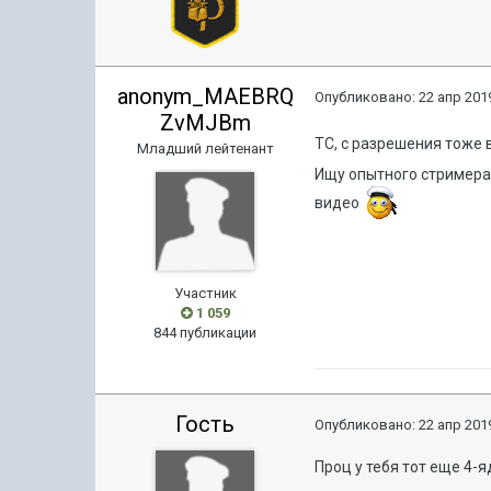
anonym_MAEBRQ
Опубликовано:
22 апр 2019
ZvMJBm
ТС, с разрешения тоже
Младший лейтенант
Ищу опытного стримера 
видео
Участник
1 059
844 публикации
Гость
Опубликовано:
22 апр 2019
Проц у тебя тот еще 4-