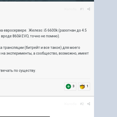
Жалоба
#1
 евросервере. Железо: i5 6600k (разогнан до 4.5
, вроде 860й EVO, точно не помню).
а трансляции (битрейт и все такое) для моего
мя на эксперименты, а сообщество, возможно, имеет
отвечать по существу.
3
1
Жалоба
#2