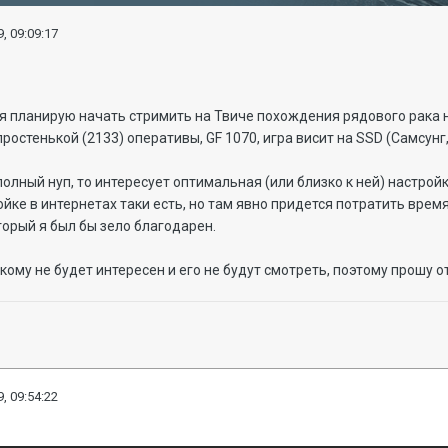
, 09:09:17
.
 планирую начать стримить на Твиче похождения рядового рака на
 простенькой (2133) оперативы, GF 1070, игра висит на SSD (Самсунг
полный нуп, то интересует оптимальная (или близко к ней) настройк
ойке в интернетах таки есть, но там явно придется потратить вре
торый я был бы зело благодарен.
 никому не будет интересен и его не будут смотреть, поэтому прошу 
, 09:54:22