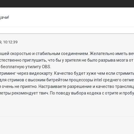
дачи!
, 10:12:39
рошей скоростью и стабильным соединением. Желательно иметь ве
стественно приглушить, что бы у зрителя не было разрыва мозга от
е бесплатную утилиту OBS.
стриминг через видеокарту. Качество будет хуже чем если стримит
для стримов с высоким битрейтом процессоры intel среднего сегм
очень не приятно. Настраиваете разрешение и качество трансляци
етры рекомендует твич. По поводу выбора кодека с отрите и пробу