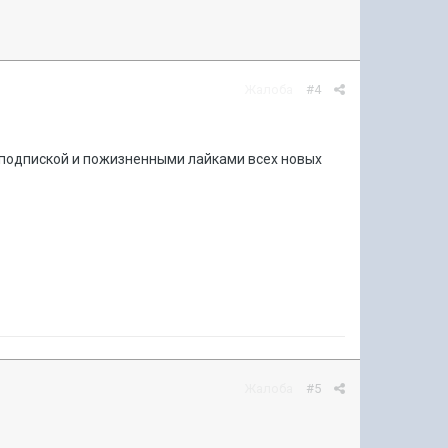
Жалоба
#4
о подпиской и пожизненными лайками всех новых
Жалоба
#5