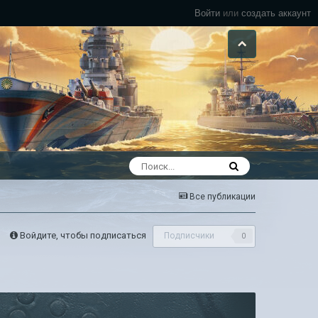
Войти
или
создать аккаунт
Все публикации
Войдите, чтобы подписаться
Подписчики
0