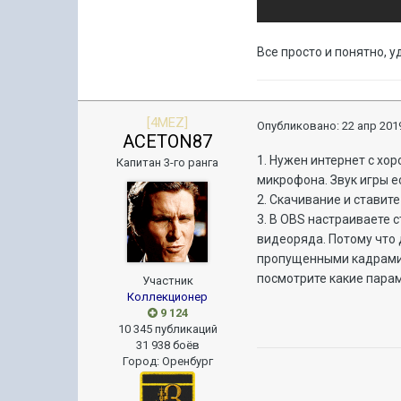
Все просто и понятно, у
[4MEZ]
Опубликовано:
22 апр 2019
ACETON87
1. Нужен интернет с хо
Капитан 3-го ранга
микрофона. Звук игры е
2. Скачивание и ставит
3. В OBS настраиваете 
видеоряда. Потому что 
пропущенными кадрами 
посмотрите какие парам
Участник
Коллекционер
9 124
10 345 публикаций
31 938 боёв
Город
:
Оренбург