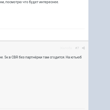
ни, посмотрю что будет интереснее.
Жалоба
#7
не. 5к в CBR без партнёрки там сгодится. На ютьюб