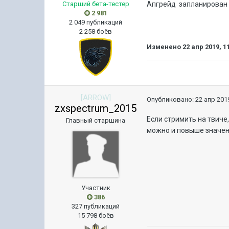
Старший бета-тестер
Апгрейд запланирован н
2 981
2 049 публикаций
2 258 боёв
Изменено
22 апр 2019, 1
[ARROW]
Опубликовано:
22 апр 2019
zxspectrum_2015
Если стримить на твиче,
Главный старшина
можно и повыше значен
Участник
386
327 публикаций
15 798 боёв