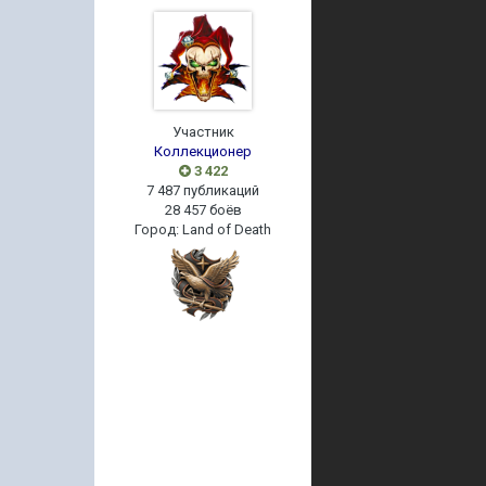
Участник
Коллекционер
3 422
7 487 публикаций
28 457 боёв
Город
:
Land of Death