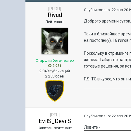
[PUDU]
Опубликовано:
22 апр 2019
Rivud
Доброго времени суток
Лейтенант
Таки в ближайшее время
на постоянку), 16 гигов
Поскольку в стриминге 
железа. Гайды по настр
Старший бета-тестер
2 981
готовые решения, за ко
2 049 публикаций
2 258 боёв
P.S. ТС в курсе, что он
[RFL]
Опубликовано:
22 апр 2019
EvilS_DevilS
Ловите -
Капитан-лейтенант