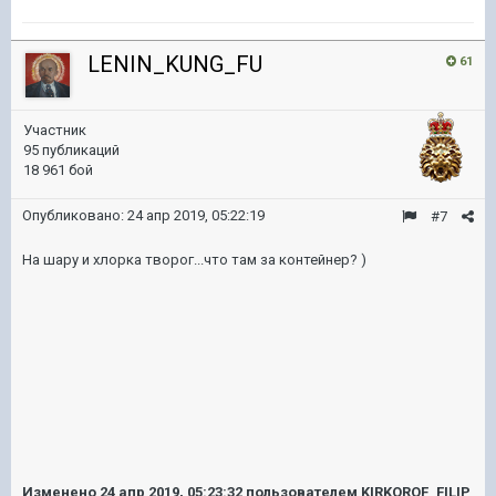
LENIN_KUNG_FU
61
Участник
95 публикаций
18 961 бой
Опубликовано:
24 апр 2019, 05:22:19
#7
На шару и хлорка творог...что там за контейнер? )
Изменено
24 апр 2019, 05:23:32
пользователем KIRKOROF_FILIP