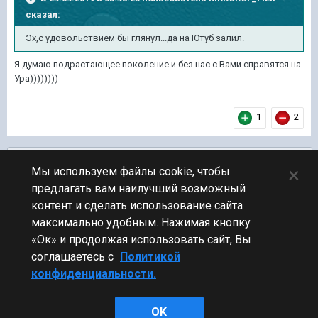
сказал:
Эх,с удовольствием бы глянул...да на Ютуб залил.
Я думаю подрастающее поколение и без нас с Вами справятся на
Ура))))))))
1
2
Подписчики
0
×
Мы используем файлы cookie, чтобы
предлагать вам наилучший возможный
ПЕРЕЙТИ К СПИСКУ ТЕМ
контент и сделать использование сайта
Обсуждение Мира Кораблей
максимально удобным. Нажимая кнопку
«Ок» и продолжая использовать сайт, Вы
соглашаетесь с
Политикой
конфиденциальности.
Стиль
OK