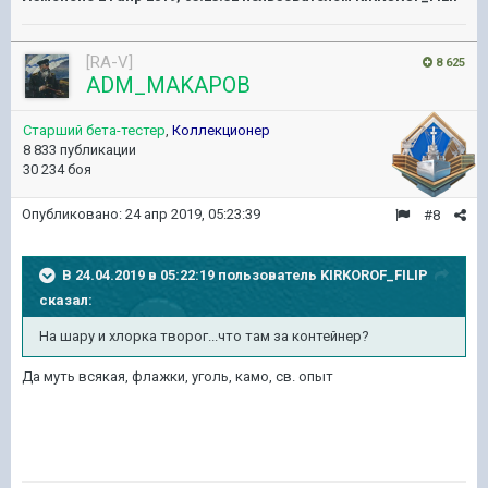
[RA-V]
8 625
ADM_MAKAPOB
Старший бета-тестер
,
Коллекционер
8 833 публикации
30 234 боя
Опубликовано:
24 апр 2019, 05:23:39
#8
В 24.04.2019 в 05:22:19 пользователь
KIRKOROF_FILIP
сказал:
На шару и хлорка творог...что там за контейнер?
Да муть всякая, флажки, уголь, камо, св. опыт