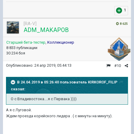
1
[RA-V]
8 625
ADM_MAKAPOB
Старший бета-тестер
,
Коллекционер
8 833 публикации
30 234 боя
Опубликовано:
24 апр 2019, 05:44:13
#10
В 24.04.2019 в 05:26:40 пользователь
KIRKOROF_FILIP
сказал:
О с Владивостока....я с Первака ))))
А я с Луговой.
Ждем проезда корейского лидера . ( с минуты на минуту).