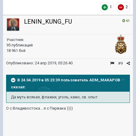
1
2
LENIN_KUNG_FU
61
Участник
95 публикаций
18 961 бой
Опубликовано:
24 апр 2019, 05:26:40
#9
В 24.04.2019 в 05:23:39 пользователь
ADM_MAKAPOB
сказал:
Да муть всякая, флажки, уголь, камо, св. опыт
О с Владивостока....я с Первака ))))