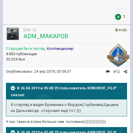
1
[RA-V]
8 625
ADM_MAKAPOB
Старший бета-тестер
,
Коллекционер
8 833 публикации
30 234 боя
Опубликовано:
24 апр 2019, 05:56:37
#12
В 24.04.2019 в 05:48:25 пользователь
KIRKOROF_FILIP
сказал:
Я старпёр,я видел Брежнева с Фордом,Горбачёва,Едьцина
на Дальзаводе...сторожил ещё тот )))
У нас таких в клане больше чем половина)))))))))))))))
В 24.04.2019 в 05:48:25 пользователь
KIRKOROF_FILIP