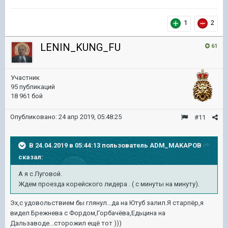
1
2
LENIN_KUNG_FU
61
Участник
95 публикаций
18 961 бой
Опубликовано:
24 апр 2019, 05:48:25
#11
В 24.04.2019 в 05:44:13 пользователь
ADM_MAKAPOB
сказал:
А я с Луговой.
Ждем проезда корейского лидера . ( с минуты на минуту).
Эх,с удовольствием бы глянул...да на Ютуб залил.Я старпёр,я
видел Брежнева с Фордом,Горбачёва,Едьцина на
Дальзаводе...сторожил ещё тот )))