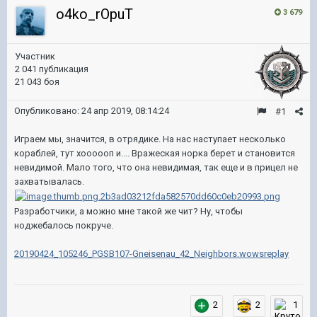
o4ko_rOpuT
3 679
Участник
2 041 публикация
21 043 боя
Опубликовано:
24 апр 2019, 08:14:24
#1
Играем мы, значится, в отрядике. На нас наступает несколько
кораблей, тут хоооооп и.... Вражеская норка берет и становится
невидимой. Мало того, что она невидимая, так еще и в прицел не
захватывалась.
Разработчики, а можно мне такой же чит? Ну, чтобы
ноджебалось покруче.
20190424_105246_PGSB107-Gneisenau_42_Neighbors.wowsreplay
2
2
1