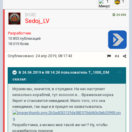
1
1
[KGB]
24 694
Sedoj_LV
Pазработчик
10 855 публикаций
18 019 боёв
Опубликовано:
24 апр 2019, 08:17:43
#4
В 24.04.2019 в 08:14:24 пользователь
T_1000_DM
сказал:
Играем мы, значится, в отрядике. На нас наступает
несколько кораблей, тут хоооооп и.... Вражеская норка
берет и становится невидимой. Мало того, что она
невидимая, так еще и в прицел не захватывалась.
Разработчики, а можно мне такой же чит? Ну, чтобы
ноджебалось покруче.