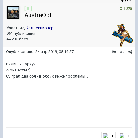
[JP]
1 270
AustraOld
Участник,
Коллекционер
951 публикация
44 235 боёв
Опубликовано:
24 апр 2019, 08:16:27
#2
Видишь Норку?
А она есть!
:)
Сыграл два боя - в обоих те же проблемы...
1
1