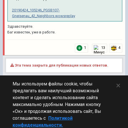
20190424_105246_PGSB107-
Gneisenau_42_Neighbors.wowsreplay
Здравствуйте.
Баг известен, уже в работе.
1
13
4
Эта тема закрыта для публикации новых ответов.
×
Мы используем файлы cookie, чтобы
Подписчики
0
предлагать вам наилучший возможный
контент и сделать использование сайта
ПЕРЕЙТИ К СПИСКУ ТЕМ
максимально удобным. Нажимая кнопку
Обсуждение Мира Кораблей
«Ок» и продолжая использовать сайт, Вы
соглашаетесь с
Политикой
конфиденциальности.