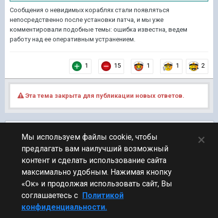
Сообщения о невидимых кораблях стали появляться
непосредственно после установки патча, и мы уже
комментировали подобные темы: ошибка известна, ведем
работу над ее оперативным устранением.
1
15
1
1
2
Эта тема закрыта для публикации новых ответов.
Подписчики
0
×
Мы используем файлы cookie, чтобы
предлагать вам наилучший возможный
ПЕРЕЙТИ К СПИСКУ ТЕМ
контент и сделать использование сайта
Обсуждение Мира Кораблей
максимально удобным. Нажимая кнопку
«Ок» и продолжая использовать сайт, Вы
соглашаетесь с
Политикой
конфиденциальности.
Стиль