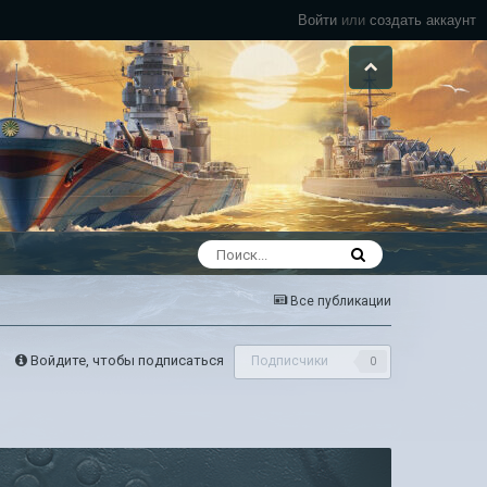
Войти
или
создать аккаунт
Все публикации
Войдите, чтобы подписаться
Подписчики
0