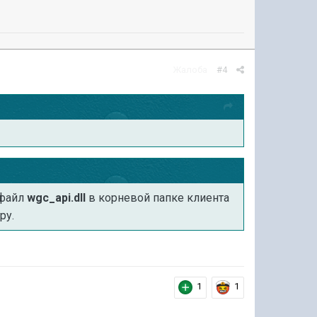
Жалоба
#4
 файл
wgc_api.dll
в корневой папке клиента
ру.
1
1