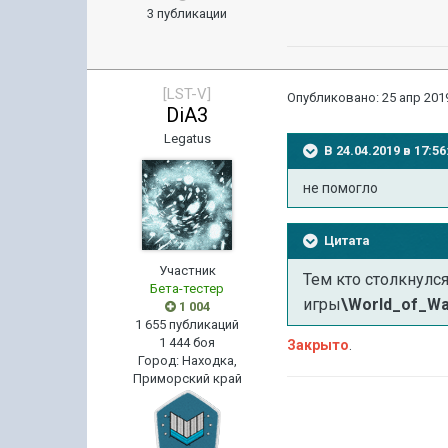
3 публикации
[LST-V]
Опубликовано:
25 апр 2019
DiA3
Legatus
В 24.04.2019 в 17:
не помогло
Цитата
Участник
Тем кто столкнулс
Бета-тестер
игры
\World_of_Wa
1 004
1 655 публикаций
1 444 боя
Закрыто
.
Город
:
Находка,
Приморский край