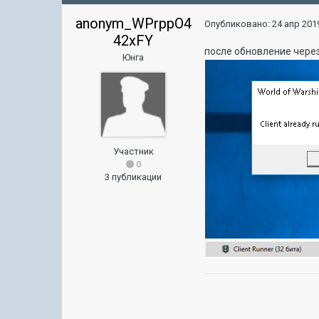
anonym_WPrppO4
Опубликовано:
24 апр 2019
42xFY
после обновление через
Юнга
Участник
0
3 публикации