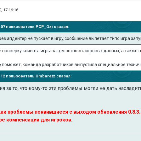
, 17:16:16
47:07 пользователь
PCP_Ozi
сказал:
ез апдейтер не пускает в игру,сообшение вылетает типо игра зап
 проверку клиента игры на целостность игровых данных, а также 
е поможет, команда разработчиков выпустила специальное технич
48:12 пользователь
Umbaretz
сказал:
 за то, что кому-то эти проблемы могли не дать насладит
как проблемы появившиеся с выходом обновления 0.8.3
е компенсации для игроков.