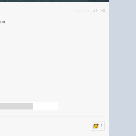
Жалоба
#1
ена
1