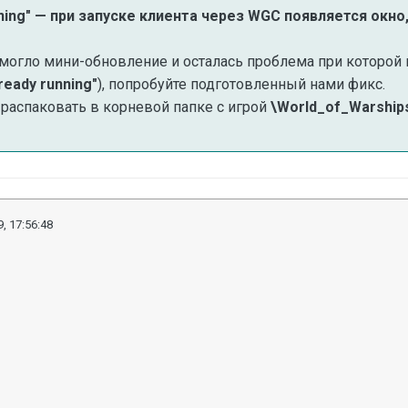
unning" — при запуске клиента через WGC появляется окн
омогло мини-обновление и осталась проблема при которой 
lready running"
)
, попробуйте подготовленный нами фикс.
распаковать в корневой папке с игрой
\World_of_Warship
, 17:56:48