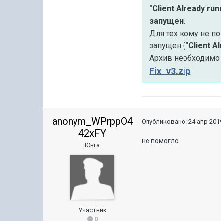
"Client Already r
запущен.
Для тех кому не п
запущен (
"Client A
Архив необходимо 
Fix_v3.zip
anonym_WPrppO4
Опубликовано:
24 апр 2019
42xFY
не помогло
Юнга
Участник
0