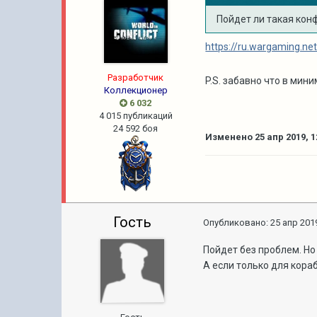
Пойдет ли такая кон
https://ru.wargaming.ne
Разработчик
P.S. забавно что в мин
Коллекционер
6 032
4 015 публикаций
24 592 боя
Изменено
25 апр 2019, 1
Гость
Опубликовано:
25 апр 2019
Пойдет без проблем. Но 
А если только для кораб