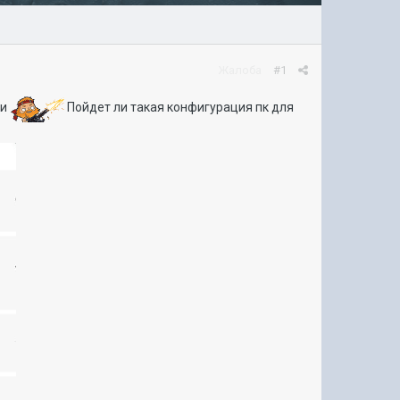
Жалоба
#1
ки
Пойдет ли такая конфигурация пк для