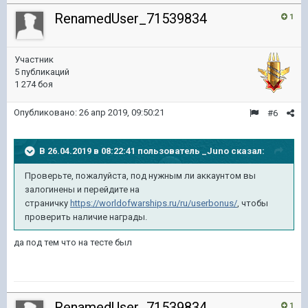
RenamedUser_71539834
1
Участник
5 публикаций
1 274 боя
Опубликовано:
26 апр 2019, 09:50:21
#6
В 26.04.2019 в 08:22:41 пользователь
_Juno
сказал:
Проверьте, пожалуйста, под нужным ли аккаунтом вы
залогинены и перейдите на
страничку
https://worldofwarships.ru/ru/userbonus/
, чтобы
проверить наличие награды.
да под тем что на тесте был
RenamedUser_71539834
1