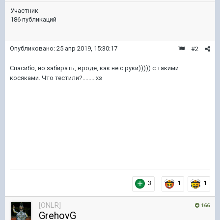
Участник
186 публикаций
Опубликовано:
25 апр 2019, 15:30:17
#2
Спасибо, но забирать, вроде, как не с руки))))) с такими
косяками. Что тестили?........ хз
3
1
1
[ONLR]
166
GrehovG