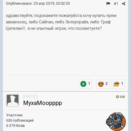
Опубликовано:
25 апр 2019, 20:02:33
#1
здравствуйте, подскажите пожалуйста хочу купить прем
авианосец либо Сайпан, либо Энтерпрайз, либо Граф
Цепелин?, я не опытный игрок, что посоветуете?
1
2
1
[PPEYE]
505
MyxaMoopppp
Участник
636 публикаций
6 379 боёв