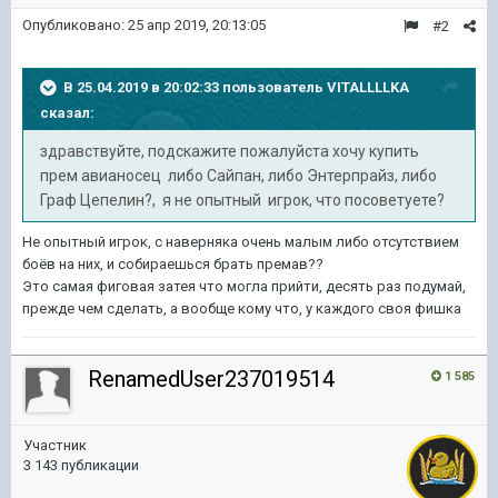
Опубликовано:
25 апр 2019, 20:13:05
#2
В 25.04.2019 в 20:02:33 пользователь
VITALLLLKA
сказал:
здравствуйте, подскажите пожалуйста хочу купить
прем авианосец либо Сайпан, либо Энтерпрайз, либо
Граф Цепелин?, я не опытный игрок, что посоветуете?
Не опытный игрок, с наверняка очень малым либо отсутствием
боёв на них, и собираешься брать премав??
Это самая фиговая затея что могла прийти, десять раз подумай,
прежде чем сделать, а вообще кому что, у каждого своя фишка
RenamedUser237019514
1 585
Участник
3 143 публикации