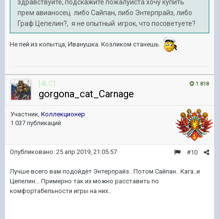
здравствуйте, подскажите пожалуйста хочу купить
прем авианосец либо Сайпан, либо Энтерпрайз, либо
Граф Цепелин?, я не опытный игрок, что посоветуете?
Не пей из копытца, Иванушка. Козликом станешь.
[4LC]
1 818
gorgona_cat_Carnage
Участник,
Коллекционер
1 037 публикаций
Опубликовано:
25 апр 2019, 21:05:57
#10
Лучше всего вам подойдёт Энтерпрайз.. Потом Сайпан.. Кага..и
Цепелин... Примерно так их можно расставить по
комфортабельности игры на них..