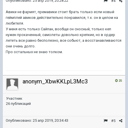
Опубликовано:
25 апр 2019, 20:28:22
#4
Авики не фармят, премавики стоит брать только если новый
геймплей авиков действительно понравился, т.к. он в целом на
любителя.
У меня есть только Сайпан, вообще он сносный, только кеп
нужен прокаченный, самолеты довольно крепкие, но в ордер
лететь все равно бесполезно, все собьют, а восстанавливаются
они очень долго.
Про остальных не знаю толком.
anonym_XbwKKLpL3Mc3
25
Участник
26 публикаций
Опубликовано:
25 апр 2019, 20:34:43
#5