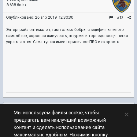
8 638 боёв
Опубликовано:
26 апр 2019, 12:30:30
#13
Энтерпрайз оптимален, там только бобры специфичны, много
самолётов, хорошая живучесть, штурмы и торпедоносцы легко
управляются. Сама тушка имеет приличное ПВО и скорость.
Подписчики
0
×
Мы используем файлы cookie, чтобы
предлагать вам наилучший возможный
ПЕРЕЙТИ К СПИСКУ ТЕМ
контент и сделать использование сайта
Новичкам
максимально удобным. Нажимая кнопку