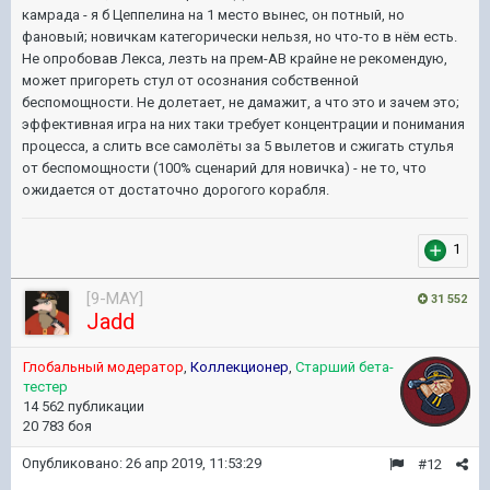
камрада - я б Цеппелина на 1 место вынес, он потный, но
фановый; новичкам категорически нельзя, но что-то в нём есть.
Не опробовав Лекса, лезть на прем-АВ крайне не рекомендую,
может пригореть стул от осознания собственной
беспомощности. Не долетает, не дамажит, а что это и зачем это;
эффективная игра на них таки требует концентрации и понимания
процесса, а слить все самолёты за 5 вылетов и сжигать стулья
от беспомощности (100% сценарий для новичка) - не то, что
ожидается от достаточно дорогого корабля.
1
[9-MAY]
31 552
Jadd
Глобальный модератор
,
Коллекционер
,
Старший бета-
тестер
14 562 публикации
20 783 боя
Опубликовано:
26 апр 2019, 11:53:29
#12