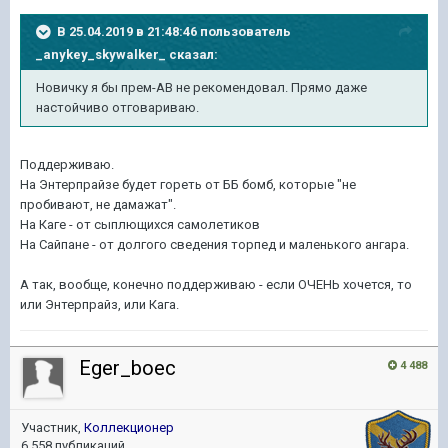
В 25.04.2019 в 21:48:46 пользователь
_anykey_skywalker_
сказал:
Новичку я бы прем-АВ не рекомендовал. Прямо даже
настойчиво отговариваю.
Поддерживаю.
На Энтерпрайзе будет гореть от ББ бомб, которые "не
пробивают, не дамажат".
На Каге - от сыплющихся самолетиков
На Сайпане - от долгого сведения торпед и маленького ангара.
А так, вообще, конечно поддерживаю - если ОЧЕНЬ хочется, то
или Энтерпрайз, или Кага.
Eger_boec
4 488
Участник,
Коллекционер
6 558 публикаций