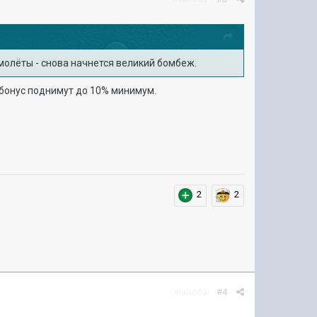
молёты - снова начнется великий бомбеж.
 бонус поднимут до 10% минимум.
2
2
Жалоба
#4