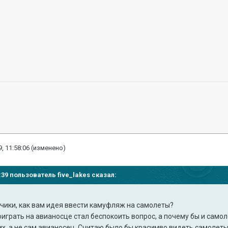
, 11:58:06
(изменено)
04:39 пользователь
five_lakes
сказал:
ики, как вам идея ввести камуфляж на самолеты?
играть на авианосце стал беспокоить вопрос, а почему бы и само
их, а не сам авианосец. Считаю было бы красимво видеть самолеты