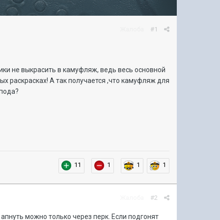
Жалоба
#1
тики не выкрасить в камуфляж, ведь весь основной
ых раскрасках! А так получается ,что камуфляж для
спода?
11
1
1
1
Жалоба
#2
апнуть можно только через перк. Если подгонят