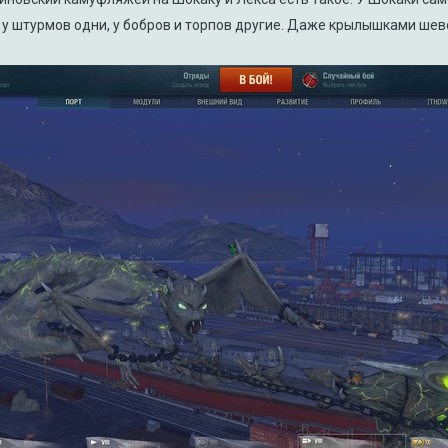
 у штурмов одни, у бобров и торпов другие. Даже крылышками ше