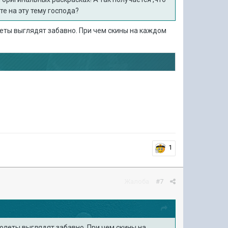
те на эту тему господа?
еты выглядят забавно. При чем скины на каждом
1
Жалоба
#7
олеты выглядят забавно. При чем скины на