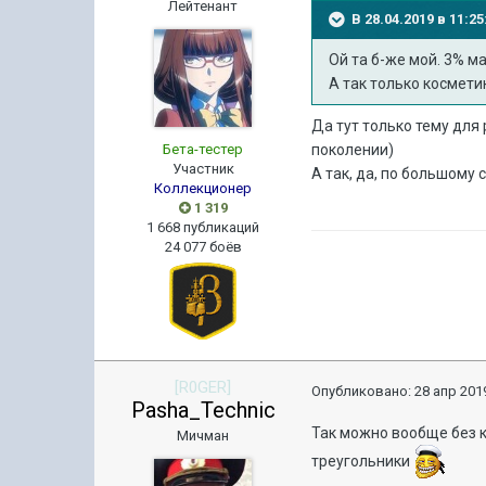
Лейтенант
В 28.04.2019 в 11:
Ой та б-же мой. 3% м
А так только космети
Да тут только тему для
Бета-тестер
поколении)
Участник
А так, да, по большому
Коллекционер
1 319
1 668 публикаций
24 077 боёв
[R0GER]
Опубликовано:
28 апр 2019
Pasha_Technic
Так можно вообще без 
Мичман
треугольники