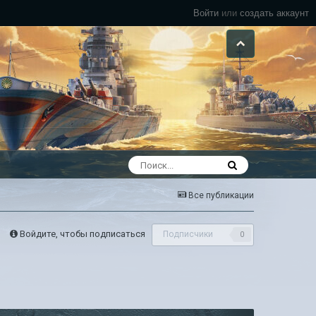
Войти
или
создать аккаунт
Все публикации
Войдите, чтобы подписаться
Подписчики
0