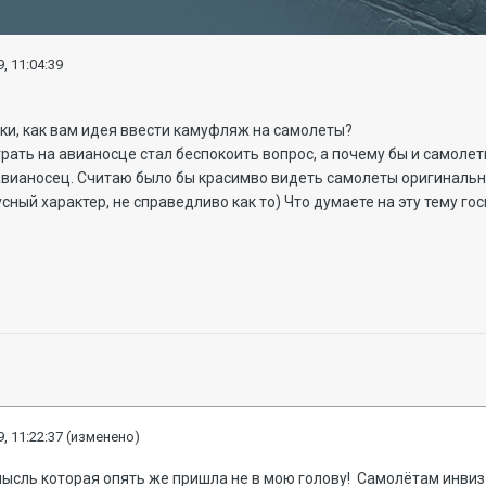
, 11:04:39
и, как вам идея ввести камуфляж на самолеты?
рать на авианосце стал беспокоить вопрос, а почему бы и самоле
м авианосец. Считаю было бы красимво видеть самолеты оригинальн
сный характер, не справедливо как то) Что думаете на эту тему го
, 11:22:37
(изменено)
ысль которая опять же пришла не в мою голову! Самолётам инвиз 