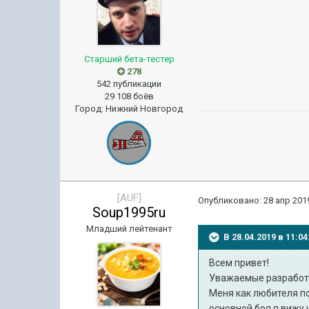
Старший бета-тестер
278
542 публикации
29 108 боёв
Город
:
Нижний Новгород
[AUF]
Опубликовано:
28 апр 2019
Soup1995ru
Младший лейтенант
В 28.04.2019 в 11:
Всем привет!
Уважаемые разработч
Меня как любителя по
основной боя я вижу 