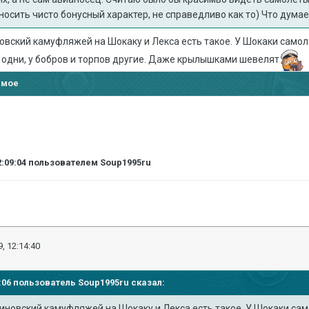
осить чисто бонусный характер, не справедливо как то) Что думае
овский камуфляжей на Шокаку и Лекса есть такое. У Шокаки самол
 одни, у бобров и торпов другие. Даже крылышками шевелят
имое
2:09:04
пользователем Soup1995ru
, 12:14:40
58:06 пользователь
Soup1995ru
сказал:
иновский камуфляжей на Шокаку и Лекса есть такое. У Шокаки сам