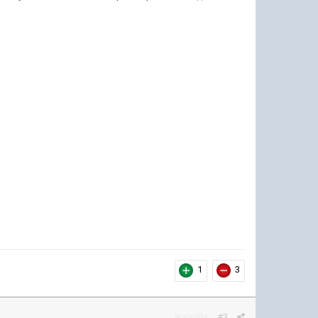
1
3
Жалоба
#3