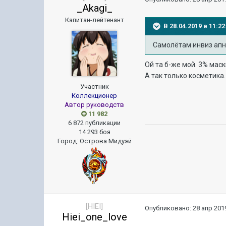
_Akagi_
Капитан-лейтенант
В 28.04.2019 в 11:
Самолётам инвиз апну
Ой та б-же мой. 3% мас
А так только косметика.
Участник
Коллекционер
Автор руководств
11 982
6 872 публикации
14 293 боя
Город
:
Острова Мидуэй
[HIEI]
Опубликовано:
28 апр 2019
Hiei_one_love