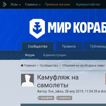
Игры
Сервисы
Премиум магазин
Адмиралтейство
Сообщество
Правила
Публикац
Форум
Администрация
Главная
Сообщество
Общение на свободные темы
Камуфляж на
самолеты
Автор:
five_lakes
,
28 апр 2019, 11:04:39
в
Фл
камуфляж
самолеты