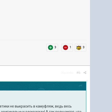
3
1
3
Жалоба
#6
летики не выкрасить в камуфляж, ведь весь
 оригинальных раскрасках! А так получается ,что