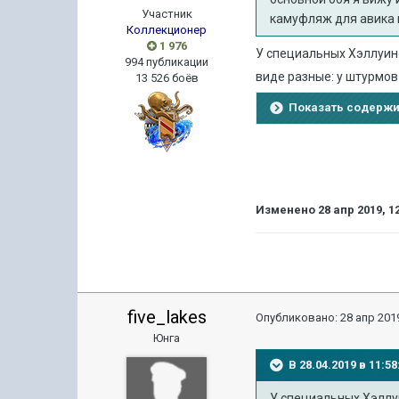
Участник
камуфляж для авика н
Коллекционер
1 976
У специальных Хэллуин
994 публикации
виде разные: у штурмов
13 526 боёв
Показать содерж
Изменено
28 апр 2019, 1
five_lakes
Опубликовано:
28 апр 2019
Юнга
В 28.04.2019 в 11:
У специальных Хэллу