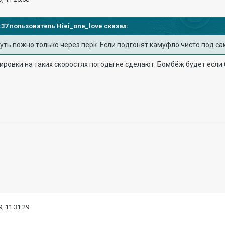
22:37 пользователь
Hiei_one_love
сказал:
ть пожно только через перк. Если подгонят камуфло чисто под са
кировки на таких скоростях погоды не сделают. Бомбёж будет если
, 11:31:29