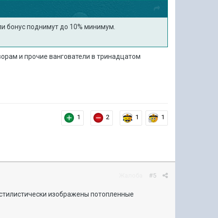
сли бонус поднимут до 10% минимум.
ворам и прочие вангователи в тринадцатом
1
2
1
1
Жалоба
#5
 стилистически изображены потопленные