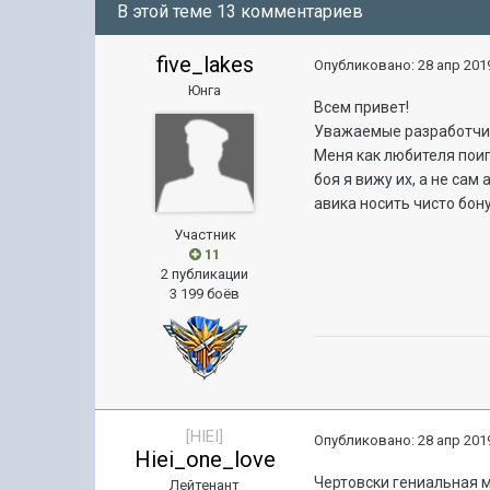
В этой теме 13 комментариев
five_lakes
Опубликовано:
28 апр 2019
Юнга
Всем привет!
Уважаемые разработчик
Меня как любителя поиг
боя я вижу их, а не са
авика носить чисто бону
Участник
11
2 публикации
3 199 боёв
[HIEI]
Опубликовано:
28 апр 2019
Hiei_one_love
Чертовски гениальная м
Лейтенант