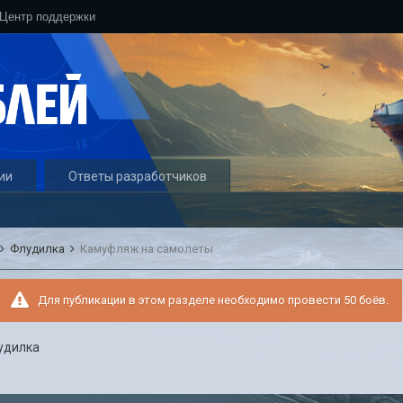
Центр поддержки
ии
Ответы разработчиков
Флудилка
Камуфляж на самолеты
Для публикации в этом разделе необходимо провести 50 боёв.
удилка