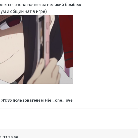
лёты - снова начнется великий бомбеж.
ум и общий чат в игре)
4:41:35
пользователем Hiei_one_love
, 11:25:58