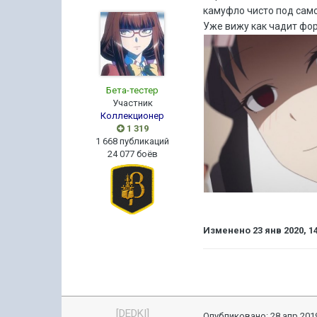
камуфло чисто под само
Уже вижу как чадит фор
Бета-тестер
Участник
Коллекционер
1 319
1 668 публикаций
24 077 боёв
Изменено
23 янв 2020, 1
[DEDKI]
Опубликовано:
28 апр 2019