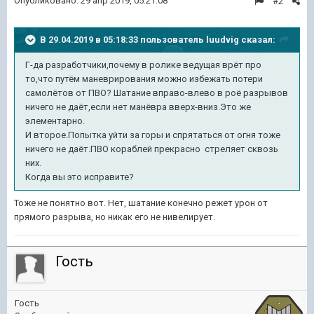
Опубликовано:
29 апр 2019, 05:21:08
#2
В 29.04.2019 в 05:18:33 пользователь
luudvig
сказал:
Г-да разработчики,почему в ролике ведущая врёт про
то,что путём маневрирования можно избежать потери
самолётов от ПВО? Шатание вправо-влево в роё разрывов
ничего не даёт,если нет манёвра вверх-вниз.Это же
элементарно.
И второе.Попытка уйти за горы и спрятаться от огня тоже
ничего не даёт.ПВО кораблей прекрасно стреляет сквозь
них.
Когда вы это исправите?
Тоже не понятно вот. Нет, шатание конечно режет урон от
прямого разрыва, но никак его не нивелирует.
Гость
Гость