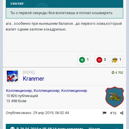
сказал:
Ты с первой секунды боя взлетаешь и погнал кошмарить
ага...особенно при нынешнем балансе...до первого эсма,который
валит одним залпом эскадрилью.
1
3
1
[PEPE]
4 702
Kranmer
Коллекционер
,
Коллекционер
,
Коллекционер
10 826 публикаций
13 498 боёв
Опубликовано:
29 апр 2019, 06:02:44
#16
В 29.04.2019 в 05:48:16 пользователь
__Hiram__