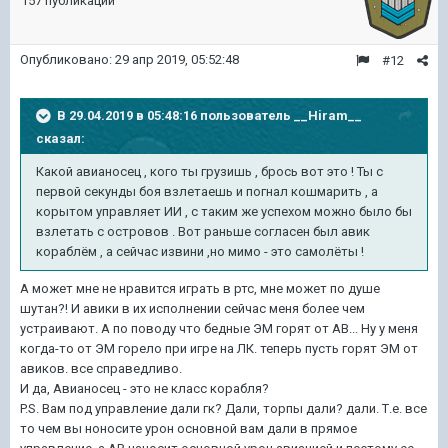
157 публикаций
Опубликовано:
29 апр 2019, 05:52:48
#12
В 29.04.2019 в 05:48:16 пользователь
__Hiram__
сказал:
Какой авианосец , кого ты грузишь , брось вот это ! Ты с
первой секунды боя взлетаешь и погнал кошмарить , а
корытом управляет ИИ , с таким же успехом можно было бы
взлетать с островов . Вот раньше согласен был авик
кораблём , а сейчас извини ,но мимо - это самолёты !
А может мне не нравится играть в ртс, мне может по душе
шутан?! И авики в их исполнении сейчас меня более чем
устраивают. А по поводу что бедные ЭМ горят от АВ... Ну у меня
когда-то от ЭМ горело при игре на ЛК. теперь пусть горят ЭМ от
авиков. все справедливо.
И да, Авианосец - это не класс корабля?
P.S. Вам под управление дали гк? Дали, торпы дали? дали. Т.е. все
то чем вы ноносите урон основной вам дали в прямое