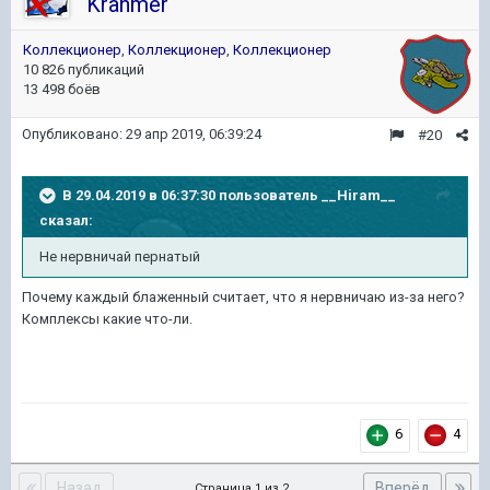
Kranmer
Коллекционер
,
Коллекционер
,
Коллекционер
10 826 публикаций
13 498 боёв
Опубликовано:
29 апр 2019, 06:39:24
#20
В 29.04.2019 в 06:37:30 пользователь
__Hiram__
сказал:
Не нервничай пернатый
Почему каждый блаженный считает, что я нервничаю из-за него?
Комплексы какие что-ли.
6
4
Назад
Вперёд
Страница 1 из 2