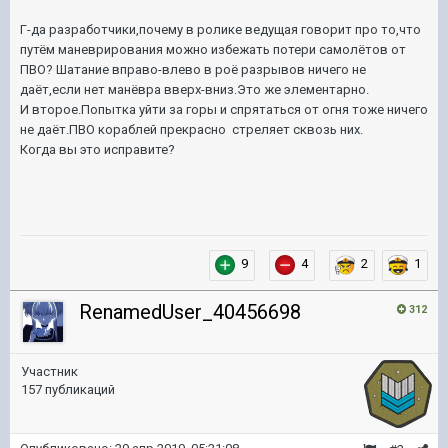
Г-да разработчики,почему в ролике ведущая говорит про то,что
путём маневрирования можно избежать потери самолётов от
ПВО? Шатание вправо-влево в роё разрывов ничего не
даёт,если нет манёвра вверх-вниз.Это же элементарно.
И второе.Попытка уйти за горы и спрятаться от огня тоже ничего
не даёт.ПВО кораблей прекрасно стреляет сквозь них.
Когда вы это исправите?
9
4
2
1
RenamedUser_40456698
312
Участник
157 публикаций