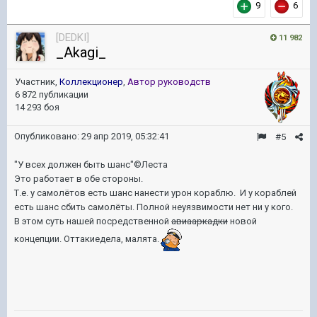
9
6
[DEDKI]
11 982
_Akagi_
Участник,
Коллекционер
,
Автор руководств
6 872 публикации
14 293 боя
Опубликовано:
29 апр 2019, 05:32:41
#5
"У всех должен быть шанс"©Леста
Это работает в обе стороны.
Т.е. у самолётов есть шанс нанести урон кораблю. И у кораблей
есть шанс сбить самолёты. Полной неуязвимости нет ни у кого.
В этом суть нашей посредственной
авиааркадки
новой
концепции. Оттакиедела, малята.