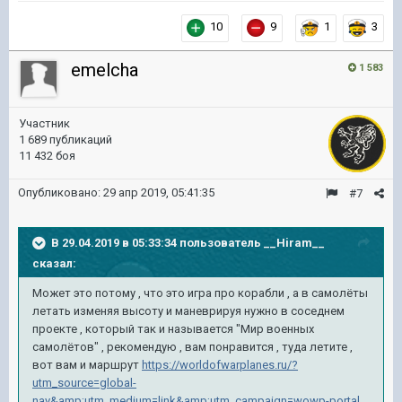
10
9
1
3
emelcha
1 583
Участник
1 689 публикаций
11 432 боя
Опубликовано:
29 апр 2019, 05:41:35
#7
В 29.04.2019 в 05:33:34 пользователь
__Hiram__
сказал:
Может это потому , что это игра про корабли , а в самолёты
летать изменяя высоту и маневрируя нужно в соседнем
проекте , который так и называется "Мир военных
самолётов" , рекомендую , вам понравится , туда летите ,
вот вам и маршрут
https://worldofwarplanes.ru/?
utm_source=global-
nav&amp;utm_medium=link&amp;utm_campaign=wowp-portal