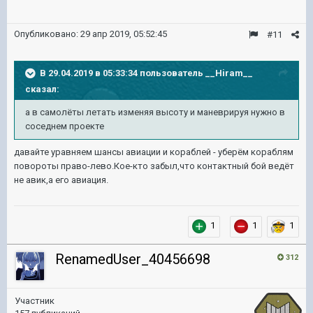
Опубликовано:
29 апр 2019, 05:52:45
#11
В 29.04.2019 в 05:33:34 пользователь
__Hiram__
сказал:
а в самолёты летать изменяя высоту и маневрируя нужно в
соседнем проекте
давайте уравняем шансы авиации и кораблей - уберём кораблям
повороты право-лево.Кое-кто забыл,что контактный бой ведёт
не авик,а его авиация.
1
1
1
RenamedUser_40456698
312
Участник