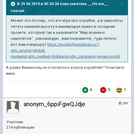
В 29.04.2019 в 05:33:34 пользователь
__Hiram__
сказал:
Может это потому , что это игра про корабли , а в самолёты
летать изменяя высоту и маневрируя нужно в соседнем
проекте , который так и называется "Мир военных
самолётов" , рекомендую , вам понравится , туда летите ,
вот вам и маршрут
https://worldofwarplanes.ru/?
utm_source=global-
nav&amp;utm_medium=link&amp;utm_campaign=wowp-portal
А разве Авианосец не относится к классу кораблей? Почитайте
вики.
6
5
1
anonym_6ppiFgwQJdje
293
Участник
274 публикации