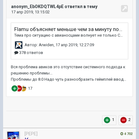
1
2
[PEPE]
4 702