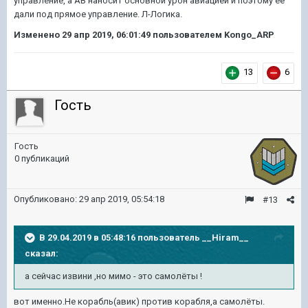
управление, а АВ наносит основной урон авиацией и поэтому ее
дали под прямое управление. Л-Логика.
Изменено
29 апр 2019, 06:01:49
пользователем Kongo_ARP
13
6
Гость
Гость
0 публикаций
Опубликовано:
29 апр 2019, 05:54:18
#13
В 29.04.2019 в 05:48:16 пользователь
__Hiram__
сказал:
а сейчас извини ,но мимо - это самолёты !
вот именно.Не корабль(авик) против корабля,а самолёты.