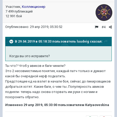
Участник,
Коллекционер
7 499 публикаций
12 991 бой
Опубликовано:
29 апр 2019, 05:30:52
#4
В 29.04.2019 в 05:18:33 пользователь
luudvig
сказал:
Когда вы это исправите?
Ты что? Чтоб у авиков и баги чинили?
Это 2 несовместимые понятия, каждый патч только и думают
какой бы очередной нерф подкатить.
Предстоящее кд на взлет в начале боя, сейчас до пикировщиков
добраться хотят. Какие баги, о чем ты..Популярность авиков
подняли- теперь надо снова оторвать им руки с ногами и
похоронить обратно.
Изменено
29 апр 2019, 05:33:00
пользователем Katyaoveskina