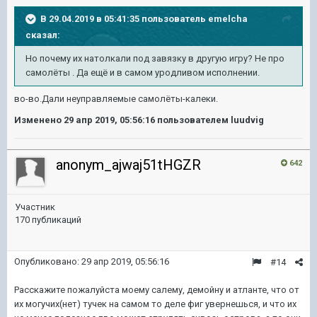
В 29.04.2019 в 05:41:35 пользователь
emelcha
сказал:
Но почему их натолкали под завязку в другую игру? Не про
самолёты . Да ещё и в самом уродливом исполнении.
во-во.Дали неуправляемые самолёты-калеки.
Изменено
29 апр 2019, 05:56:16
пользователем luudvig
anonym_ajwaj51tHGZR
642
Участник
170 публикаций
Опубликовано:
29 апр 2019, 05:56:16
#14
Расскажите пожалуйста моему салему, демойну и атланте, что от
их могучих(нет) тучек на самом то деле фиг увернешься, и что их