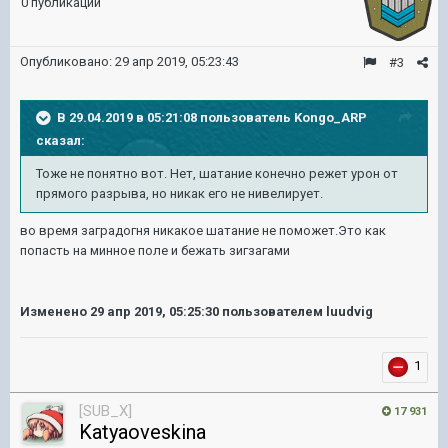
0 публикаций
Опубликовано:
29 апр 2019, 05:23:43
#3
В 29.04.2019 в 05:21:08 пользователь
Kongo_ARP
сказал:
Тоже не понятно вот. Нет, шатание конечно режет урон от
прямого разрыва, но никак его не нивелирует.
во время заградогня никакое шатание не поможет.Это как
попасть на минное поле и бежать зигзагами
Изменено
29 апр 2019, 05:25:30
пользователем luudvig
1
[SUB_X]
17 931
Katyaoveskina