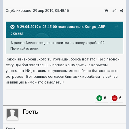
Опубликовано:
29 апр 2019, 05:48:16
#9
В 29.04.2019 в 05:45:00 пользователь
Kongo_ARP
сказал:
А разве Авианосец не относится к классу кораблей?
Почитайте вики.
Какой авианосец , кого ты грузишь , брось вот это ! Ты с первой
секунды боя взлетаешь и погнал кошмарить , а корытом
управляет ИИ , с таким же успехом можно было бы взлетать с
островов . Вот раньше согласен был авик кораблём , а сейчас
извини ,но мимо - это самолёты !
8
6
Гость
Гость