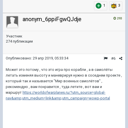
1
3
anonym_6ppiFgwQJdje
293
Участник
274 публикации
Опубликовано:
29 апр 2019, 05:33:34
#6
Может это потому , что это игра про корабли , а в самолёты
летать изменяя высоту и маневрируя нужно в соседнем проекте ,
который так и называется "Мир военных самолётов" ,
рекомендую , вам понравится , туда летите , вот вам и
маршрут
https://worldofwarplanes.ru/?utm_source=global-
nav&amp;utm_medium=link&amp;utm_campaign=wowp-portal